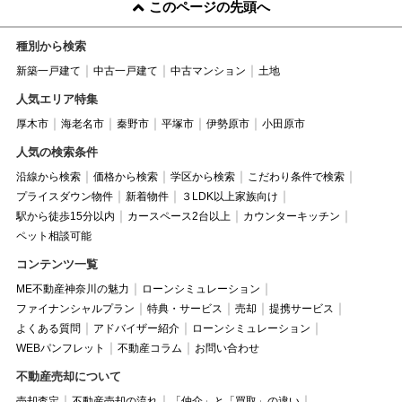
このページの先頭へ
種別から検索
新築一戸建て
中古一戸建て
中古マンション
土地
人気エリア特集
厚木市
海老名市
秦野市
平塚市
伊勢原市
小田原市
人気の検索条件
沿線から検索
価格から検索
学区から検索
こだわり条件で検索
プライスダウン物件
新着物件
３LDK以上家族向け
駅から徒歩15分以内
カースペース2台以上
カウンターキッチン
ペット相談可能
コンテンツ一覧
ME不動産神奈川の魅力
ローンシミュレーション
ファイナンシャルプラン
特典・サービス
売却
提携サービス
よくある質問
アドバイザー紹介
ローンシミュレーション
WEBパンフレット
不動産コラム
お問い合わせ
不動産売却について
売却査定
不動産売却の流れ
「仲介」と「買取」の違い