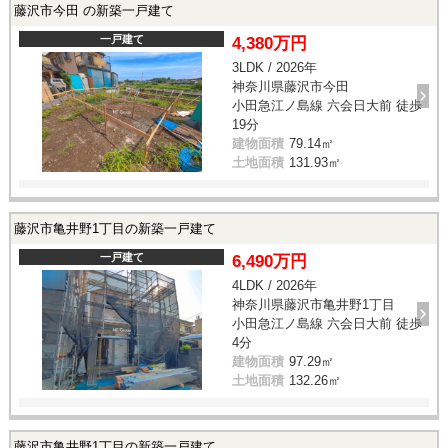
藤沢市今田 の新築一戸建て
一戸建て
4,380万円
3LDK / 2026年
神奈川県藤沢市今田
小田急江ノ島線 六会日大前 徒歩
19分
建物面積
79.14㎡
土地面積
131.93㎡
藤沢市亀井野1丁目の新築一戸建て
一戸建て
6,490万円
4LDK / 2026年
神奈川県藤沢市亀井野1丁目
小田急江ノ島線 六会日大前 徒歩
4分
建物面積
97.29㎡
土地面積
132.26㎡
藤沢市亀井野1丁目の新築一戸建て