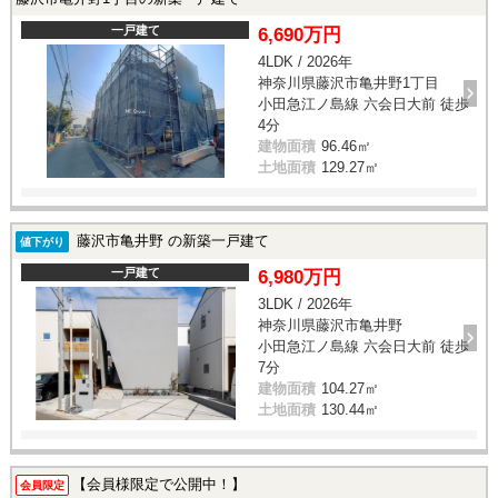
一戸建て
6,690万円
4LDK / 2026年
神奈川県藤沢市亀井野1丁目
小田急江ノ島線 六会日大前 徒歩
4分
建物面積
96.46㎡
土地面積
129.27㎡
藤沢市亀井野 の新築一戸建て
値下がり
一戸建て
6,980万円
3LDK / 2026年
神奈川県藤沢市亀井野
小田急江ノ島線 六会日大前 徒歩
7分
建物面積
104.27㎡
土地面積
130.44㎡
【会員様限定で公開中！】
会員限定