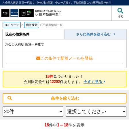
六会日大前駅 新築一戸建て｜神奈川の新築・中古一戸建て、不動産情報ならME不動産神奈川
検索
TOPページ
>
物件検索
>
不動産情報一覧
現在の検索条件
さらに条件を絞り込む
六会日大前駅 新築一戸建て
この条件で新着メールを登録
18件
見つかりました！
会員限定物件は
12202
件あります。
今すぐ見る
条件を絞り込む
18
1～18
件中
件を表示