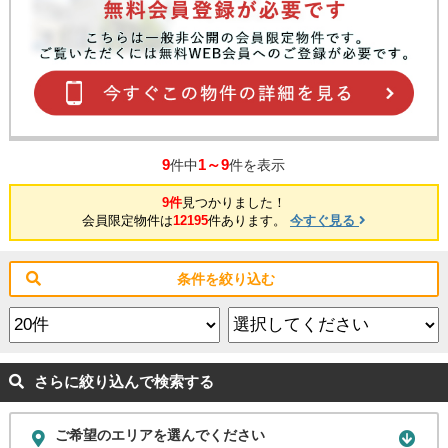
9
1～9
件中
件を表示
9件
見つかりました！
会員限定物件は
12195
件あります。
今すぐ見る
条件を絞り込む
さらに絞り込んで検索する
ご希望のエリアを選んでください