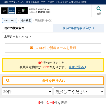
上溝駅 中古マンション｜神奈川の新築・中古一戸建て、不動産情報ならME不動産神奈川
検索
TOPページ
>
物件検索
>
不動産情報一覧
現在の検索条件
さらに条件を絞り込む
上溝駅 中古マンション
この条件で新着メールを登録
9件
見つかりました！
会員限定物件は
12195
件あります。
今すぐ見る
条件を絞り込む
9
1～9
件中
件を表示