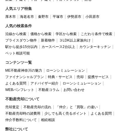
人気エリア特集
厚木市
海老名市
秦野市
平塚市
伊勢原市
小田原市
人気の検索条件
沿線から検索
価格から検索
学区から検索
こだわり条件で検索
プライスダウン物件
新着物件
３LDK以上家族向け
駅から徒歩15分以内
カースペース2台以上
カウンターキッチン
ペット相談可能
コンテンツ一覧
ME不動産神奈川の魅力
ローンシミュレーション
ファイナンシャルプラン
特典・サービス
売却
提携サービス
よくある質問
アドバイザー紹介
ローンシミュレーション
WEBパンフレット
不動産コラム
お問い合わせ
不動産売却について
売却査定
不動産売却の流れ
「仲介」と「買取」の違い
不動産売却時の諸費用
少しでも高く売るポイント
よくある質問
仲介手数料について
相続相談
弊社について