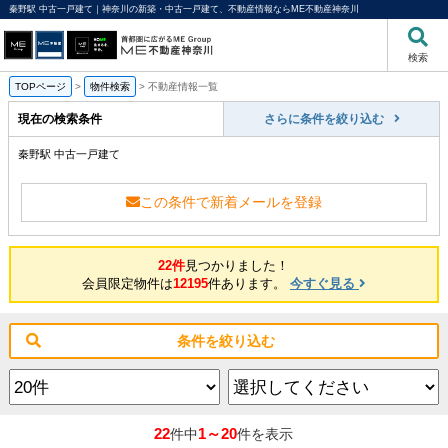
秦野駅 中古一戸建て｜神奈川の新築・中古一戸建て、不動産情報ならME不動産神奈川
検索
TOPページ
>
物件検索
>
不動産情報一覧
現在の検索条件
さらに条件を絞り込む
秦野駅 中古一戸建て
この条件で新着メールを登録
22件
見つかりました！
会員限定物件は
12195
件あります。
今すぐ見る
条件を絞り込む
22
1～20
件中
件を表示