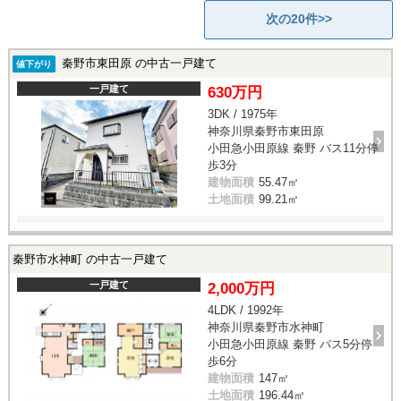
次の20件>>
秦野市東田原 の中古一戸建て
値下がり
一戸建て
630万円
3DK / 1975年
神奈川県秦野市東田原
小田急小田原線 秦野 バス11分停
歩3分
建物面積
55.47㎡
土地面積
99.21㎡
秦野市水神町 の中古一戸建て
一戸建て
2,000万円
4LDK / 1992年
神奈川県秦野市水神町
小田急小田原線 秦野 バス5分停
歩6分
建物面積
147㎡
土地面積
196.44㎡