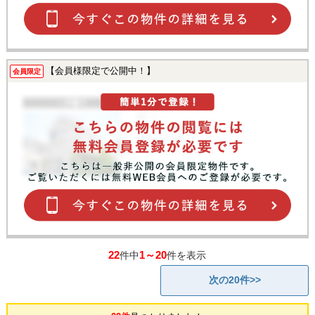
【会員様限定で公開中！】
会員限定
22
1～20
件中
件を表示
次の20件>>