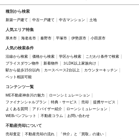
種別から検索
新築一戸建て
中古一戸建て
中古マンション
土地
人気エリア特集
厚木市
海老名市
秦野市
平塚市
伊勢原市
小田原市
人気の検索条件
沿線から検索
価格から検索
学区から検索
こだわり条件で検索
プライスダウン物件
新着物件
３LDK以上家族向け
駅から徒歩15分以内
カースペース2台以上
カウンターキッチン
ペット相談可能
コンテンツ一覧
ME不動産神奈川の魅力
ローンシミュレーション
ファイナンシャルプラン
特典・サービス
売却
提携サービス
よくある質問
アドバイザー紹介
ローンシミュレーション
WEBパンフレット
不動産コラム
お問い合わせ
不動産売却について
売却査定
不動産売却の流れ
「仲介」と「買取」の違い