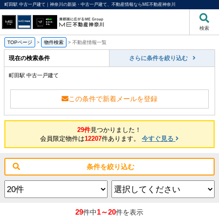
町田駅 中古一戸建て｜神奈川の新築・中古一戸建て、不動産情報ならME不動産神奈川
検索
TOPページ
>
物件検索
>
不動産情報一覧
現在の検索条件
さらに条件を絞り込む
町田駅 中古一戸建て
この条件で新着メールを登録
29件
見つかりました！
会員限定物件は
12207
件あります。
今すぐ見る
条件を絞り込む
29
1～20
件中
件を表示