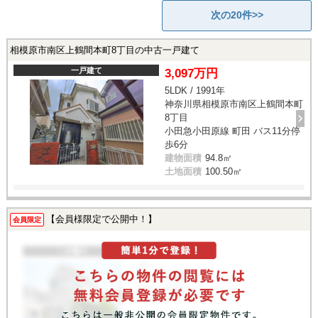
次の20件>>
相模原市南区上鶴間本町8丁目の中古一戸建て
一戸建て
3,097万円
5LDK / 1991年
神奈川県相模原市南区上鶴間本町
8丁目
小田急小田原線 町田 バス11分停
歩6分
建物面積
94.8㎡
土地面積
100.50㎡
【会員様限定で公開中！】
会員限定