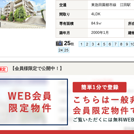
東急田園都市線 江田駅 
交通
4LDK
間取り
84.9㎡
専有面積
所
2000年1月
築年月
建
25
枚
【会員様限定で公開中！】
限定