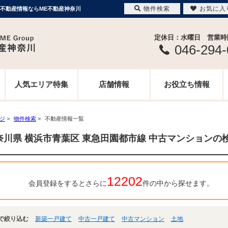
物件検索
お気に入
、不動産情報ならME不動産神奈川
定休日：水曜日 営業時間 
046-294
人気エリア特集
店舗情報
お役立ち情報
ージ
>
物件検索
>
不動産情報一覧
奈川県 横浜市青葉区 東急田園都市線 中古マンションの
12202
会員登録をするとさらに
件の中から探せます。
で絞り込む
新築一戸建て
中古一戸建て
中古マンション
土地