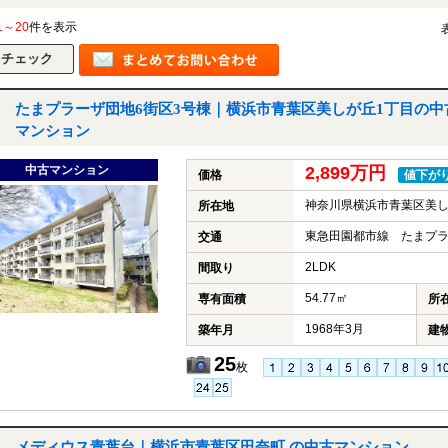
1～20
件を表示
たまプラーザ団地6街区3号棟｜横浜市青葉区美しが丘1丁目の中
マンション
中古マンション
2,899万円
価格
値下が
神奈川県横浜市青葉区美し
所在地
東急田園都市線 たまプラ
交通
2LDK
間取り
54.77㎡
専有面積
所
1968年3月
築年月
建
25
枚
メディウス青葉台｜横浜市青葉区田奈町 の中古マンション