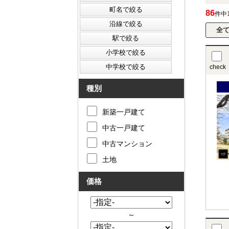
86
件中
check
種別
新築一戸建て
中古一戸建て
中古マンション
土地
価格
～