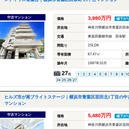
中古マンション
3,980万円
価格
値下が
神奈川県横浜市青葉区田
所在地
東急田園都市線 田奈駅 
交通
2SLDK
間取り
67.47㎡
専有面積
所
1997年10月
築年月
建
27
枚
ヒルズ市が尾ブライトステージ｜横浜市青葉区荏田北1丁目の中
マンション
中古マンション
5,480万円
価格
値下が
神奈川県横浜市青葉区荏田
所在地