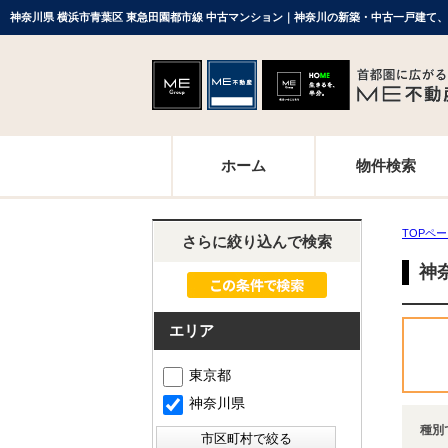
神奈川県 横浜市青葉区 東急田園都市線 中古マンション｜神奈川の新築・中古一戸建て
ホーム
物件検索
TOPペ
さらに絞り込んで検索
神
エリア
東京都
神奈川県
種別