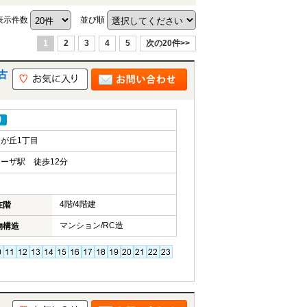
表示件数
並び順
1
2
3
4
5
次の20件>>
古
り
が丘1丁目
ーザ駅 徒歩12分
4階/4階建
在階
マンション/RC造
物構造