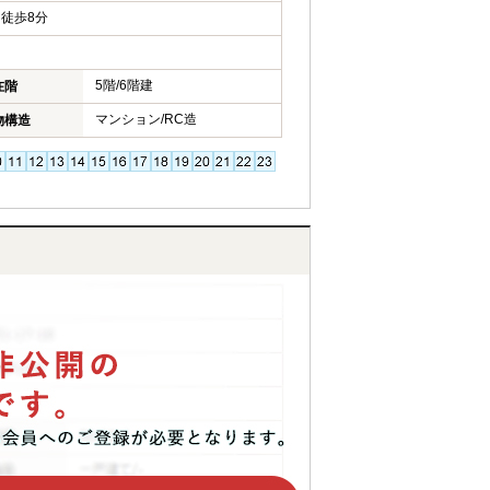
徒歩8分
5階/6階建
在階
マンション/RC造
物構造