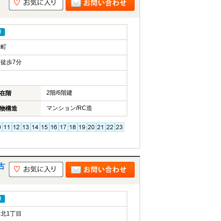
り
奈町
徒歩7分
2階/6階建
在階
マンション/RC造
物構造
古
り
北1丁目