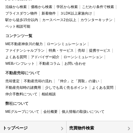
沿線から検索
価格から検索
学区から検索
こだわり条件で検索
プライスダウン物件
新着物件
３LDK以上家族向け
駅から徒歩15分以内
カースペース2台以上
カウンターキッチン
ペット相談可能
コンテンツ一覧
ME不動産神奈川の魅力
ローンシミュレーション
ファイナンシャルプラン
特典・サービス
売却
提携サービス
よくある質問
アドバイザー紹介
ローンシミュレーション
WEBパンフレット
不動産コラム
お問い合わせ
不動産売却について
売却査定
不動産売却の流れ
「仲介」と「買取」の違い
不動産売却時の諸費用
少しでも高く売るポイント
よくある質問
仲介手数料について
相続相談
弊社について
MEグループについて
会社概要
個人情報の取扱いについて
トップページ
売買物件検索