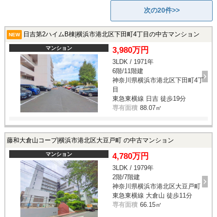
次の20件>>
日吉第2ハイムB棟|横浜市港北区下田町4丁目の中古マンション
NEW
マンション
3,980万円
3LDK / 1971年
6階/11階建
神奈川県横浜市港北区下田町4丁
目
東急東横線 日吉 徒歩19分
専有面積
88.07㎡
藤和大倉山コープ|横浜市港北区大豆戸町 の中古マンション
マンション
4,780万円
3LDK / 1979年
2階/7階建
神奈川県横浜市港北区大豆戸町
東急東横線 大倉山 徒歩11分
専有面積
66.15㎡