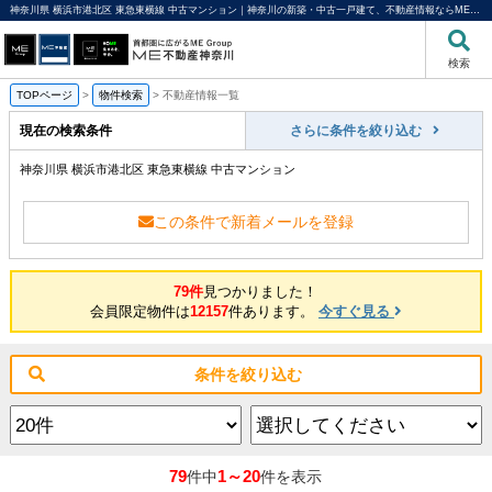
神奈川県 横浜市港北区 東急東横線 中古マンション｜神奈川の新築・中古一戸建て、不動産情報ならME不動産神奈川
検索
TOPページ
>
物件検索
>
不動産情報一覧
現在の検索条件
さらに条件を絞り込む
神奈川県 横浜市港北区 東急東横線 中古マンション
この条件で新着メールを登録
79件
見つかりました！
会員限定物件は
12157
件あります。
今すぐ見る
条件を絞り込む
79
1～20
件中
件を表示