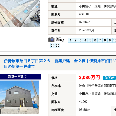
小田急小田原線 伊勢原駅
交通
4SLDK
間取り
99.36㎡
建物面積
2026年3月
築年月
25
枚
伊勢原市沼目５丁目第２６ 新築戸建 全２棟｜伊勢原市沼目5
目の新築一戸建て
新築一戸建て
3,080万円
価格
値下が
神奈川県伊勢原市沼目5丁
所在地
小田急小田原線 伊勢原駅
交通
4LDK
間取り
95.58㎡
建物面積