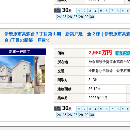
築年月
30
枚
伊勢原市高森台３丁目第１期 新築戸建 全２棟｜伊勢原市高
台3丁目の新築一戸建て
新築一戸建て
2,980万円
価格
値下が
神奈川県伊勢原市高森台3
所在地
小田急小田原線 愛甲石田
交通
3LDK
間取り
86.12㎡
建物面積
2025年11月
築年月
30
枚