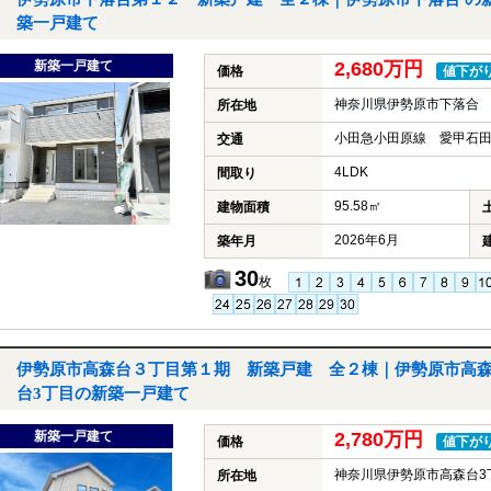
築一戸建て
新築一戸建て
2,680万円
価格
値下が
神奈川県伊勢原市下落合
所在地
小田急小田原線 愛甲石田
交通
4LDK
間取り
95.58㎡
建物面積
2026年6月
築年月
30
枚
伊勢原市高森台３丁目第１期 新築戸建 全２棟｜伊勢原市高
台3丁目の新築一戸建て
新築一戸建て
2,780万円
価格
値下が
神奈川県伊勢原市高森台3
所在地