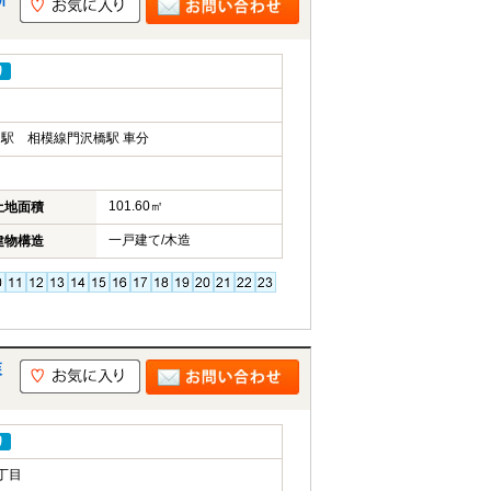
り
駅 相模線門沢橋駅 車分
101.60㎡
土地面積
一戸建て/木造
建物構造
森
り
丁目