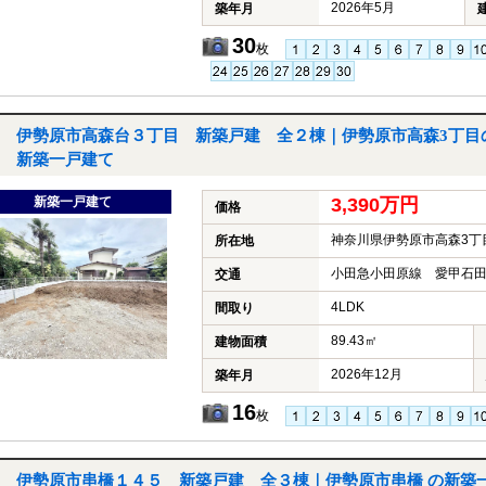
2026年5月
築年月
30
枚
伊勢原市高森台３丁目 新築戸建 全２棟｜伊勢原市高森3丁目
新築一戸建て
新築一戸建て
3,390万円
価格
神奈川県伊勢原市高森3丁
所在地
小田急小田原線 愛甲石田
交通
4LDK
間取り
89.43㎡
建物面積
2026年12月
築年月
16
枚
伊勢原市串橋１４５ 新築戸建 全３棟｜伊勢原市串橋 の新築