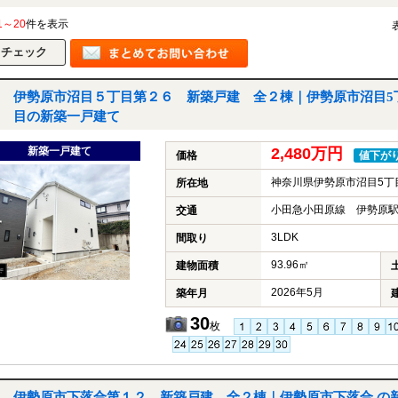
1～20
件を表示
伊勢原市沼目５丁目第２６ 新築戸建 全２棟｜伊勢原市沼目5
目の新築一戸建て
新築一戸建て
2,480万円
価格
値下が
神奈川県伊勢原市沼目5丁
所在地
小田急小田原線 伊勢原駅
交通
3LDK
間取り
93.96㎡
建物面積
2026年5月
築年月
30
枚
伊勢原市下落合第１２ 新築戸建 全２棟｜伊勢原市下落合 の