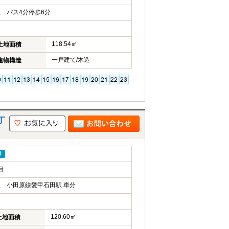
 バス4分停歩6分
118.54㎡
土地面積
一戸建て/木造
建物構造
丁
り
目
 小田原線愛甲石田駅 車分
120.60㎡
土地面積