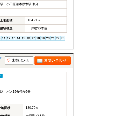
駅 小田原線本厚木駅 車分
104.71㎡
土地面積
一戸建て/木造
建物構造
戸
り
駅 バス15分停歩2分
130.70㎡
土地面積
一戸建て/木造