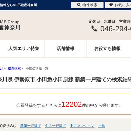
物件検索
お気に入
産情報ならME不動産神奈川
定休日：水曜日 営業時間 
046-294
人気エリア特集
店舗情報
お役立ち情報
ージ
>
物件検索
>
不動産情報一覧
奈川県 伊勢原市 小田急小田原線 新築一戸建ての検索結
12202
会員登録をするとさらに
件の中から探せます。
で絞り込む
新築一戸建て
中古一戸建て
中古マンション
土地