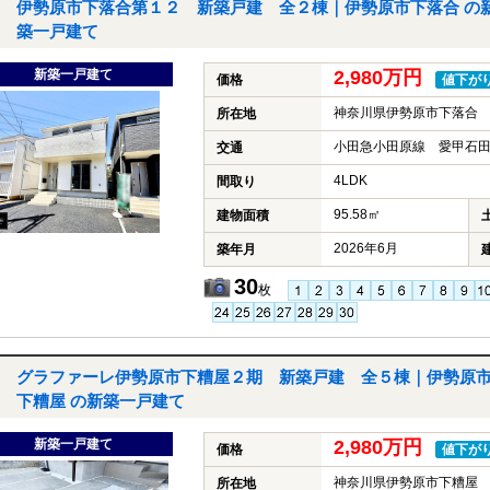
伊勢原市下落合第１２ 新築戸建 全２棟｜伊勢原市下落合 の
築一戸建て
新築一戸建て
2,980万円
価格
値下が
神奈川県伊勢原市下落合
所在地
小田急小田原線 愛甲石田
交通
4LDK
間取り
95.58㎡
建物面積
2026年6月
築年月
30
枚
グラファーレ伊勢原市下糟屋２期 新築戸建 全５棟｜伊勢原
下糟屋 の新築一戸建て
新築一戸建て
2,980万円
価格
値下が
神奈川県伊勢原市下糟屋
所在地