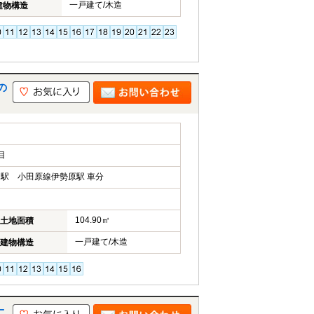
一戸建て/木造
建物構造
の
目
駅 小田原線伊勢原駅 車分
104.90㎡
土地面積
一戸建て/木造
建物構造
一