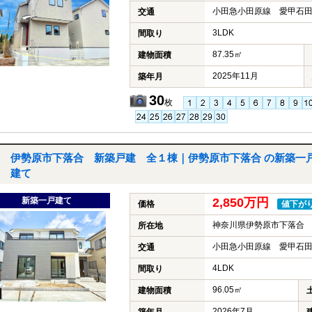
小田急小田原線 愛甲石田
交通
3LDK
間取り
87.35㎡
建物面積
2025年11月
築年月
30
枚
伊勢原市下落合 新築戸建 全１棟｜伊勢原市下落合 の新築一
建て
新築一戸建て
2,850万円
価格
値下が
神奈川県伊勢原市下落合
所在地
小田急小田原線 愛甲石田
交通
4LDK
間取り
96.05㎡
建物面積
2026年7月