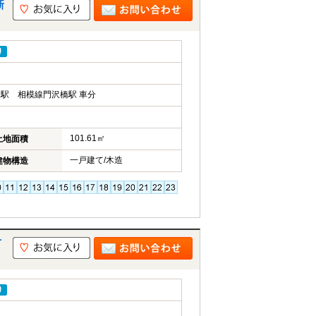
新
り
駅 相模線門沢橋駅 車分
101.61㎡
土地面積
一戸建て/木造
建物構造
市
り