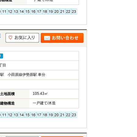
建物構造
森
り
丁目
駅 小田原線伊勢原駅 車分
105.43㎡
土地面積
一戸建て/木造
建物構造