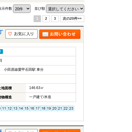
表示件数
並び順
1
2
3
次の20件>>
丁
り
目
 小田原線愛甲石田駅 車分
146.63㎡
土地面積
一戸建て/木造
建物構造
新