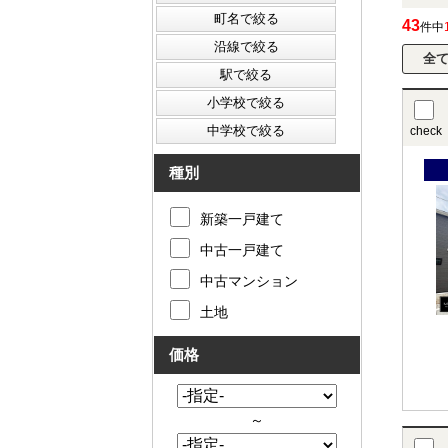
43
件中
check
種別
新築一戸建て
中古一戸建て
中古マンション
土地
価格
～