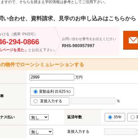
りますので、そちらを踏まえ学区情報は参考としてご活用下さい。
問い合わせ、資料請求、見学のお申し込みはこちらから
かける（携帯･PHS可）
お問い合わせ番号をお伝えください
46-294-0866
RHS-980957997
ムページを見た」
とお伝え下さい。
この物件でローンシミュレーションする
万円
変動金利 (0.625％)
率
直接入力する
％
ナス払い
返済年数
35年
直接入力する