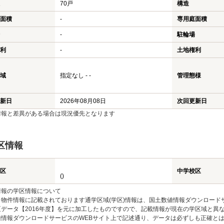
70戸
構造
面積
-
専用庭面積
-
駐輪場
利
-
土地権利
域
指定なし - -
管理態様
新日
2026年08月08日
次回更新日
情報と差異がある場合は現況優先となります
区情報
区
中学校区
()
情報の学区情報について
物件情報に記載されております通学区域(学区)情報は、国土数値情報ダウンロードサ
区データ【2016年度】を元に加工したものですので、記載情報が現在の学区域と異
値情報ダウンロードサービスのWEBサイト上で記述通り、データは必ずしも正確とは