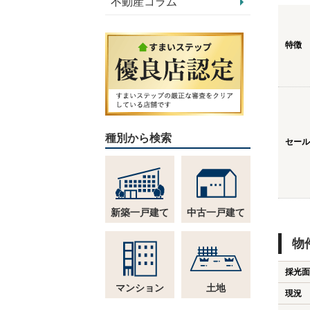
不動産コラム
特徴
種別から検索
セール
新築一戸建て
中古一戸建て
物
採光面
マンション
土地
現況