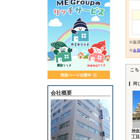
※返
※
会員
こち
同
会社概要
神奈
丁目