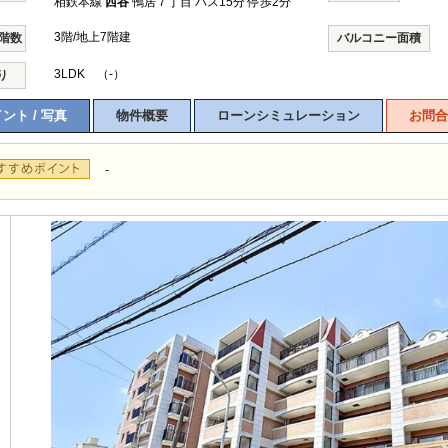
相鉄本線
西谷
鴨居７丁目 バス15分 停歩2分
3階/地上7階建
/階数
バルコニー面積
3LDK （-）
り
ント / 写真
物件概要
ローンシミュレーション
お問合
-