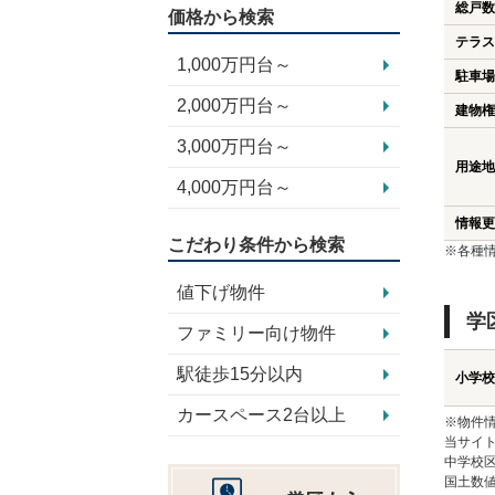
総戸数
価格から検索
テラス
1,000万円台～
駐車場
2,000万円台～
建物権
3,000万円台～
用途地
4,000万円台～
情報更
こだわり条件から検索
※各種
値下げ物件
学
ファミリー向け物件
駅徒歩15分以内
小学校
カースペース2台以上
※物件
当サイト
中学校
国土数