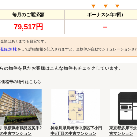
毎月のご返済額
ボーナス(×年2回)
79,517円
－
済金額はあくまでも目安です。
登録(無料)
をして詳細情報を記入されますと、全物件が自動でシミュレーションさ
らの物件を見たお客様はこんな物件もチェックしています。
じ価格帯の物件はこちら
川県横浜市鶴見区尻手2
神奈川県川崎市中原区下小田
東京都多摩市永
の中古マンション
中6丁目の中古マンション
古マンション