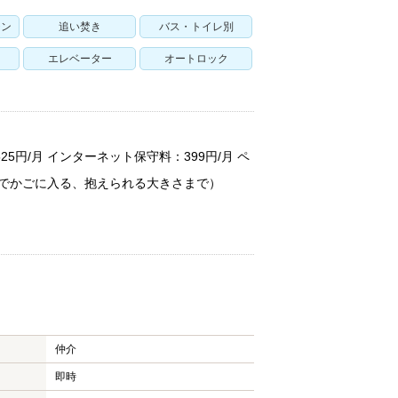
チン
追い焚き
バス・トイレ別
エレベーター
オートロック
25円/月 インターネット保守料：399円/月 ペ
内でかごに入る、抱えられる大きさまで）
仲介
即時