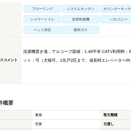
フローリング
システムキッチン
カウンターキッ
シャワートイレ
浴室乾燥機
バルコニー
ペット対応
都市ガス
洗濯機置き場，アルコープ面積：1.48平米 CATV利用料：5
スコメント
ット：可（犬猫可。1住戸2匹まで。成長時エレベーター
件概要
東南
取引態様
空家
引渡し