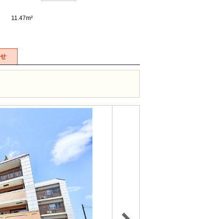
11.47m²
せ