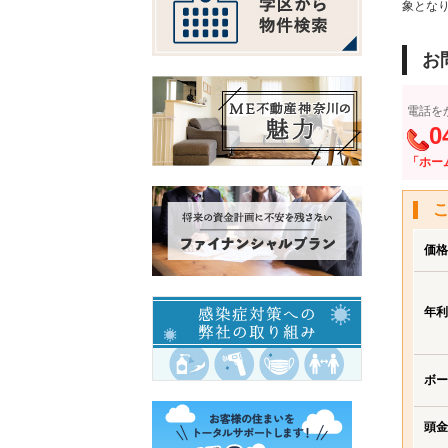
象とな
お
電話を
0
「ホー
価格
年利
ボー
頭金