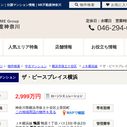
物件検索
お気に入
ション｜分譲マンション情報｜ME不動産神奈川
定休日：水曜日 営業時間 
046-294
人気エリア特集
店舗情報
お役立ち情報
>
>
>
ージ
>
物件検索
>
中古マンション
横浜市保土ケ谷区
ＪＲ横浜線
ザ・ピースプレ
ザ・ピースプレイス横浜
マンション
格
2,999万円
神奈川県横浜市保土ケ谷区上菅田町
地
専有面積
この地域周辺の物件を見る
MAPで確認
ＪＲ横浜線
鴨居
鴨居７丁目 バス13分 停歩2分
通
管理費等