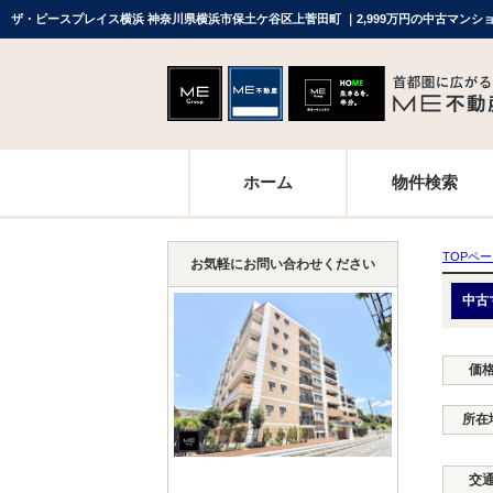
ザ・ピースプレイス横浜 神奈川県横浜市保土ケ谷区上菅田町 ｜2,999万円の中古マン
ホーム
物件検索
TOPペ
お気軽にお問い合わせください
中古
価
所在
交