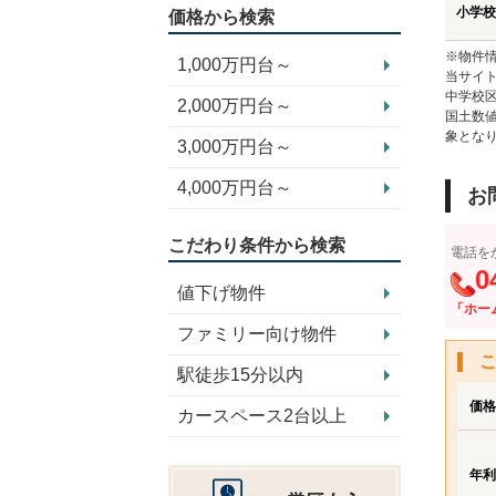
小学校
価格から検索
※物件
1,000万円台～
当サイト
中学校
2,000万円台～
国土数
象とな
3,000万円台～
4,000万円台～
お
こだわり条件から検索
電話を
0
値下げ物件
「ホー
ファミリー向け物件
駅徒歩15分以内
価格
カースペース2台以上
年利