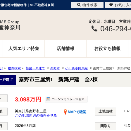
物件検索
お気に入
｜分譲住宅や新築物件｜ME不動産神奈川
定休日：水曜日 営業時間 
046-294
人気エリア特集
店舗情報
お役立ち情報
>
>
>
ージ
>
物件検索
>
新築一戸建て
秦野市
小田急小田原線
秦野市三屋第1 新築戸
秦野市三屋第1 新築戸建 全2棟
一戸建て
格
3,098万円
神奈川県秦野市三屋
137.
地
土地面積
MAPで確認
この地域周辺の物件を見る
2026年8月築
4L
月
間取り