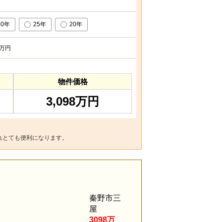
30年
25年
20年
万円
物件価格
3,098万円
れとても便利になります。
。
秦野市三
屋
3098万