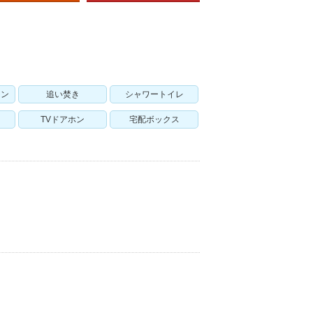
チン
追い焚き
シャワートイレ
TVドアホン
宅配ボックス