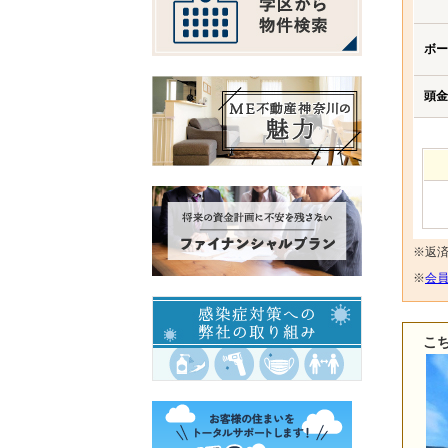
ボー
頭金
※返
※
会員
こ