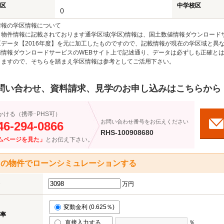
区
中学校区
()
情報の学区情報について
物件情報に記載されております通学区域(学区)情報は、国土数値情報ダウンロードサ
区データ【2016年度】を元に加工したものですので、記載情報が現在の学区域と異
値情報ダウンロードサービスのWEBサイト上で記述通り、データは必ずしも正確とは
りますので、そちらを踏まえ学区情報は参考としてご活用下さい。
問い合わせ、資料請求、見学のお申し込みはこちらから
かける（携帯･PHS可）
お問い合わせ番号をお伝えください
46-294-0866
RHS-100908680
ムページを見た」
とお伝え下さい。
この物件でローンシミュレーションする
万円
変動金利 (0.625％)
率
直接入力する
％