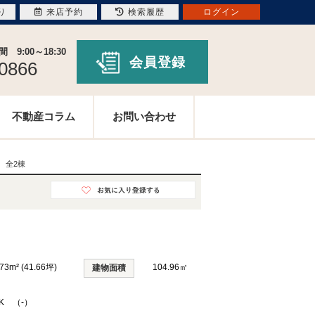
り
来店予約
検索履歴
ログイン
9:00～18:30
会員登録
-0866
不動産コラム
お問い合わせ
建 全2棟
73m² (41.66坪)
104.96㎡
建物面積
DK （-）