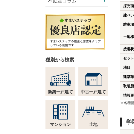
不動産コラム
採光面
建ぺい
駐車場
土地権
接道状
セット
種別から検索
地目
建築確
取引態
新築一戸建て
中古一戸建て
情報更
※各種
学
マンション
土地