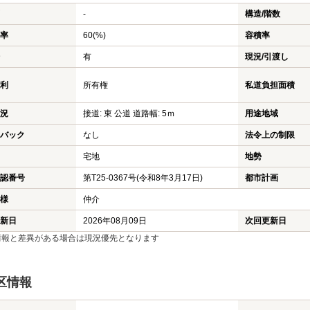
-
構造/階数
率
60(%)
容積率
有
現況/引渡し
利
所有権
私道負担面積
況
接道: 東 公道 道路幅: 5ｍ
用途地域
バック
なし
法令上の制限
宅地
地勢
認番号
第T25-0367号(令和8年3月17日)
都市計画
様
仲介
新日
2026年08月09日
次回更新日
情報と差異がある場合は現況優先となります
区情報