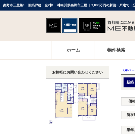
秦野市三屋第1 新築戸建 全2棟 神奈川県秦野市三屋 ｜3,098万円の新築一戸建て
ホーム
物件検索
TOPペ
お気軽にお問い合わせください
新築
価
所在
築年