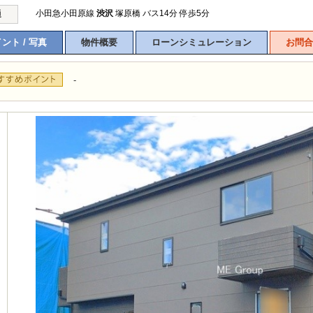
小田急小田原線
渋沢
塚原橋 バス14分 停歩5分
通
ント / 写真
物件概要
ローンシミュレーション
お問合
-