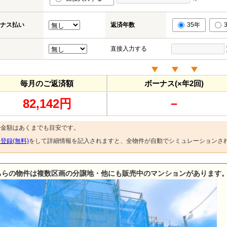
ナス払い
返済年数
35年
直接入力する
毎月のご返済額
ボーナス(×年2回)
82,142円
－
済金額はあくまでも目安です。
登録(無料)
をして詳細情報を記入されますと、全物件が自動でシミュレーションさ
ちらの物件は複数区画の分譲地・他にも販売中のマンションがあります