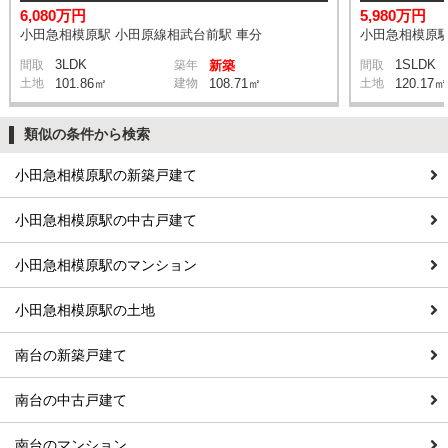
6,080万円
5,980万円
小田急相模原駅 小田原線相武台前駅 車分
小田急相模原駅
3LDK
1SLDK
間取
築年
新築
間取
土地
101.86㎡
建物
108.71㎡
土地
120.17㎡
類似の条件から検索
小田急相模原駅の新築戸建て
小田急相模原駅の中古戸建て
小田急相模原駅のマンション
小田急相模原駅の土地
南台の新築戸建て
南台の中古戸建て
南台のマンション