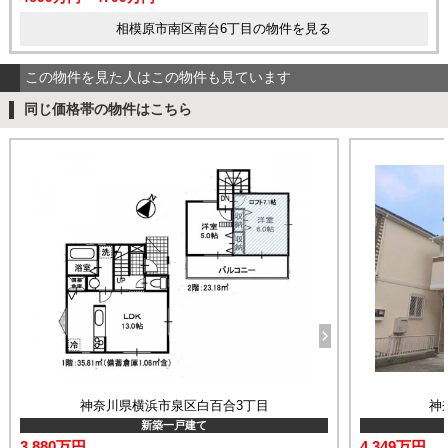
相模原市南区南台6丁目の物件を見る
この物件を見た人はこの物件も見ています
同じ価格帯の物件はこちら
神奈川県横浜市泉区白百合3丁目
神
新築一戸建て
3,880万円
4,349万円