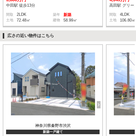
中田駅 徒歩13分
高田駅 グリー
2LDK
4LDK
間取
築年
新築
間取
土地
72.48㎡
建物
58.99㎡
土地
106.80㎡
広さの近い物件はこちら
神奈川県秦野市渋沢
新築一戸建て