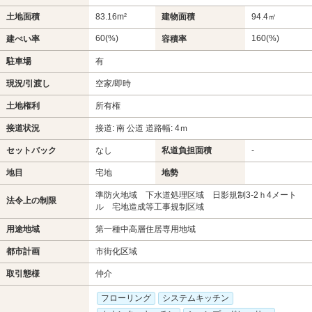
土地面積
83.16m²
建物面積
94.4㎡
60(%)
160(%)
建ぺい率
容積率
駐車場
有
現況/引渡し
空家/即時
土地権利
所有権
接道状況
接道: 南 公道 道路幅: 4ｍ
セットバック
なし
私道負担面積
-
地目
宅地
地勢
準防火地域 下水道処理区域 日影規制3-2ｈ4メート
法令上の制限
ル 宅地造成等工事規制区域
用途地域
第一種中高層住居専用地域
都市計画
市街化区域
取引態様
仲介
フローリング
システムキッチン