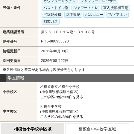
カウンターキッチン
シャンプードレッサー
設備・条件
バス・トイレ別
シャワートイレ
室内洗濯機置場
浴室乾燥機
床下収納
バルコニー
TVドアホン
都市ガス
建築確認番号
第２５ＵＤＩ１Ｗ建１３１０８号
RHS-980955520
物件番号
情報更新日
2026年08月08日
次回更新日
2026年08月22日
※各種情報と差異がある場合は現況優先となります
学区情報
相模原市立相模台小学校
小学校区
(神奈川県相模原市南区)
この学区の他の物件を見る
相模台中学校
中学校区
(神奈川県相模原市南区)
この学区の他の物件を見る
相模台小学校学区域
相模台中学校学区域