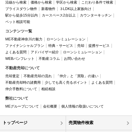
沿線から検索
価格から検索
学区から検索
こだわり条件で検索
プライスダウン物件
新着物件
３LDK以上家族向け
駅から徒歩15分以内
カースペース2台以上
カウンターキッチン
ペット相談可能
コンテンツ一覧
ME不動産神奈川の魅力
ローンシミュレーション
ファイナンシャルプラン
特典・サービス
売却
提携サービス
よくある質問
アドバイザー紹介
ローンシミュレーション
WEBパンフレット
不動産コラム
お問い合わせ
不動産売却について
売却査定
不動産売却の流れ
「仲介」と「買取」の違い
不動産売却時の諸費用
少しでも高く売るポイント
よくある質問
仲介手数料について
相続相談
弊社について
MEグループについて
会社概要
個人情報の取扱いについて
トップページ
売買物件検索