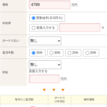
価格
万円
変動金利 (0.625％)
年利率
直接入力する
％
ボーナス払い
返済年数
35年
30年
25年
20年
直接入力する
頭金
万円
ボーナス
毎月のご返済額
物件価格
(×年2回)