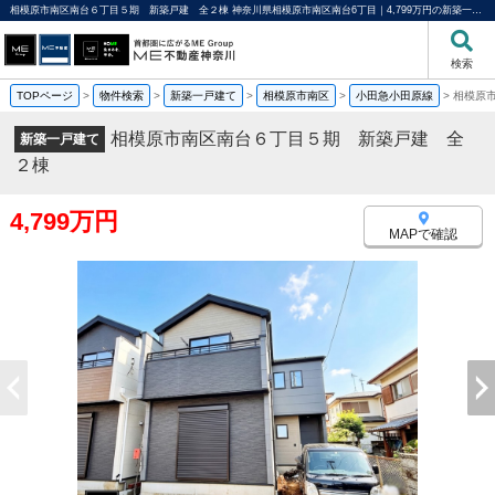
相模原市南区南台６丁目５期 新築戸建 全２棟 神奈川県相模原市南区南台6丁目｜4,799万円の新築一戸建て｜分譲住宅や新築物件｜ME不動産神奈川
検索
TOPページ
>
物件検索
>
新築一戸建て
>
相模原市南区
>
小田急小田原線
>
相模原
相模原市南区南台６丁目５期 新築戸建 全
新築一戸建て
２棟
4,799万円
MAPで確認