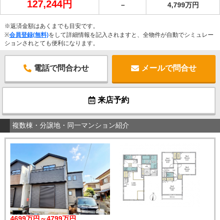
127,244円
－
4,799万円
※返済金額はあくまでも目安です。
※
会員登録(無料)
をして詳細情報を記入されますと、全物件が自動でシミュレー
ションされとても便利になります。
電話で問合わせ
メールで問合せ
来店予約
複数棟・分譲地・同一マンション紹介
4699万円～4799万円