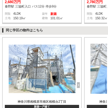
2,680万円
2,780万円
秦野駅 三協町入口 バス12分 停歩9分
秦野駅 三協町入
4LDK
4LDK
間取
築年
新築
間取
土地
150.19㎡
建物
101.01㎡
土地
150.32㎡
同じ学区の物件はこちら
神奈川県相模原市南区相模台2丁目
神奈
新築一戸建て