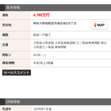
基本情報
4,799万円
価格
神奈川県相模原市南区南台6丁目
所在地
MAP
種類
新築一戸建て
小田急小田原線 小田急相模原駅 江ノ島線東林間駅 車分
交通
小田急江ノ島線 東林間駅
間取り
4LDK（-）
構造/階数
木造/地上2階建
セールスコメント
詳細情報
完成年
2026年7月築