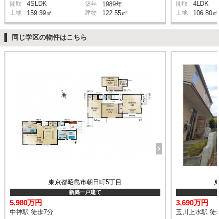
4SLDK
4LDK
間取
築年
1989年
間取
土地
159.39㎡
建物
122.55㎡
土地
106.80㎡
同じ学区の物件はこちら
東京都昭島市朝日町5丁目
新築一戸建て
5,980万円
3,690万円
中神駅 徒歩7分
玉川上水駅 徒