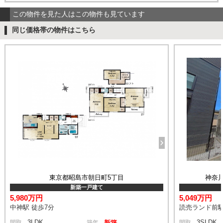
この物件を見た人はこの物件も見ています
同じ価格帯の物件はこちら
東京都昭島市朝日町5丁目
神奈
新築一戸建て
5,980万円
5,049万円
中神駅 徒歩7分
読売ランド前駅
3LDK
3SLDK
間取
築年
新築
間取