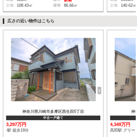
土地
108.43㎡
建物
86.66㎡
土地
140.62㎡
広さの近い物件はこちら
神奈川県川崎市多摩区西生田5丁目
神
中古一戸建て
3,297万円
4,349万円
-駅 徒歩19分
高田駅 グリー