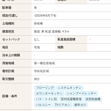
駐車場
有
現況/引渡し
-/2026年9月下旬
土地権利
所有権
接道状況
接道: 東 私道 道路幅: 4.5ｍ
セットバック
なし
私道負担面積
-
地目
宅地
地勢
-
法令上の制限
用途地域
第一種住居地域
都市計画
市街化区域
取引態様
仲介
フローリング
システムキッチン
カウンターキッチン
シャンプードレッサー
設備・条件
バス・トイレ別
室内洗濯機置場
浴室乾燥機
バルコニー
TVドアホン
都市ガス