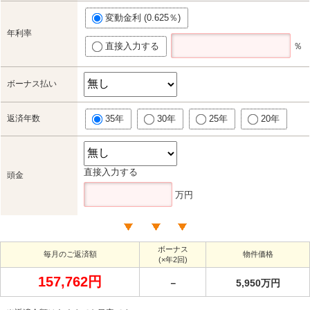
変動金利 (0.625％)
年利率
直接入力する
％
ボーナス払い
返済年数
35年
30年
25年
20年
直接入力する
頭金
万円
ボーナス
毎月のご返済額
物件価格
(×年2回)
157,762円
－
5,950万円