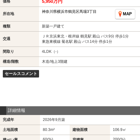
5,950万円
価格
神奈川県横浜市鶴見区馬場3丁目
所在地
MAP
種類
新築一戸建て
ＪＲ京浜東北・根岸線 鶴見駅 殿山 バス9分 停歩1分
交通
東急東横線 菊名駅 殿山 バス14分 停歩1分
間取り
4LDK（-）
構造/階数
木造/地上3階建
セールスコメント
詳細情報
完成年
2026年9月築
土地面積
80.3m²
建物面積
106.9㎡
60(%)
200(%)
建ぺい率
容積率