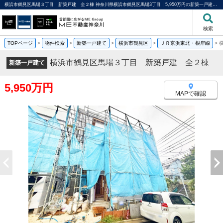
横浜市鶴見区馬場３丁目 新築戸建 全２棟 神奈川県横浜市鶴見区馬場3丁目｜5,950万円の新築一戸建て｜分譲住宅や新築物件｜ME不動産神奈川
検索
TOPページ
>
物件検索
>
新築一戸建て
>
横浜市鶴見区
>
ＪＲ京浜東北・根岸線
>
横浜市鶴見区馬場３丁目 新築戸建 全２棟
新築一戸建て
5,950万円
MAPで確認