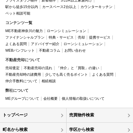
プライスダウン物件
新着物件
３LDK以上家族向け
駅から徒歩15分以内
カースペース2台以上
カウンターキッチン
ペット相談可能
コンテンツ一覧
ME不動産神奈川の魅力
ローンシミュレーション
ファイナンシャルプラン
特典・サービス
売却
提携サービス
よくある質問
アドバイザー紹介
ローンシミュレーション
WEBパンフレット
不動産コラム
お問い合わせ
不動産売却について
売却査定
不動産売却の流れ
「仲介」と「買取」の違い
不動産売却時の諸費用
少しでも高く売るポイント
よくある質問
仲介手数料について
相続相談
弊社について
MEグループについて
会社概要
個人情報の取扱いについて
トップページ
売買物件検索
町名から検索
学区から検索