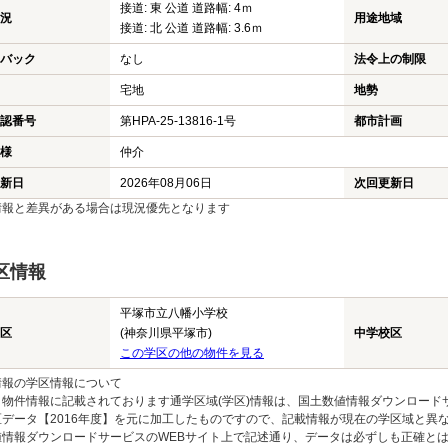
接道: 東 公道 道路幅: 4ｍ
況
用途地域
接道: 北 公道 道路幅: 3.6ｍ
バック
なし
法令上の制限
宅地
地勢
認番号
第HPA-25-13816-1号
都市計画
様
仲介
新日
2026年08月06日
次回更新日
情報と差異がある場合は現況優先となります
区情報
平塚市立八幡小学校
区
(神奈川県平塚市)
中学校区
この学区の他の物件を見る
情報の学区情報について
物件情報に記載されております通学区域(学区)情報は、国土数値情報ダウンロードサ
区データ【2016年度】を元に加工したものですので、記載情報が現在の学区域と異
値情報ダウンロードサービスのWEBサイト上で記述通り、データは必ずしも正確とは