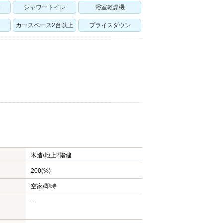
別
シャワートイレ
浴室乾燥機
カースペース2台以上
プライスダウン
木造/
地上2階建
200(%)
空家/即時
-