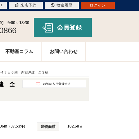
り
来店予約
検索履歴
ログイン
9:00～18:30
会員登録
-0866
不動産コラム
お問い合わせ
幡４丁目６期 新築戸建 全３棟
建 全
06m² (37.53坪)
102.68㎡
建物面積