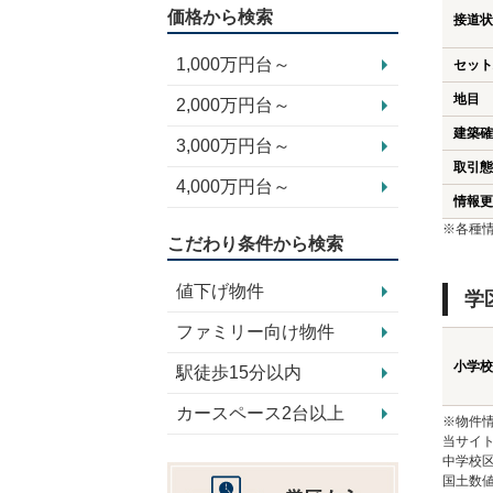
価格から検索
接道状
1,000万円台～
セット
地目
2,000万円台～
建築確
3,000万円台～
取引態
4,000万円台～
情報更
※各種
こだわり条件から検索
値下げ物件
学
ファミリー向け物件
小学校
駅徒歩15分以内
カースペース2台以上
※物件
当サイト
中学校
国土数