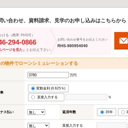
問い合わせ、資料請求、見学のお申し込みはこちらから
かける（携帯･PHS可）
お問い合わせ番号をお伝えください
46-294-0866
RHS-980954040
ムページを見た」
とお伝え下さい。
この物件でローンシミュレーションする
万円
変動金利 (0.625％)
率
直接入力する
％
ナス払い
返済年数
35年
直接入力する