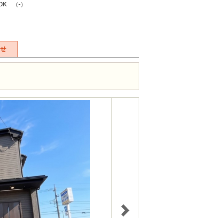
LDK （-）
せ