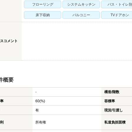
フローリング
システムキッチン
バス・トイレ
床下収納
バルコニー
TVドアホン
スコメント
件概要
-
構造/階数
率
60(%)
容積率
有
現況/引渡し
利
所有権
私道負担面積