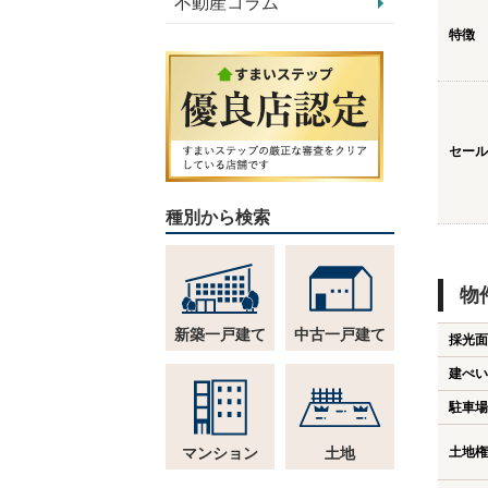
不動産コラム
特徴
セール
種別から検索
物
新築一戸建て
中古一戸建て
採光面
建ぺい
駐車場
マンション
土地
土地権