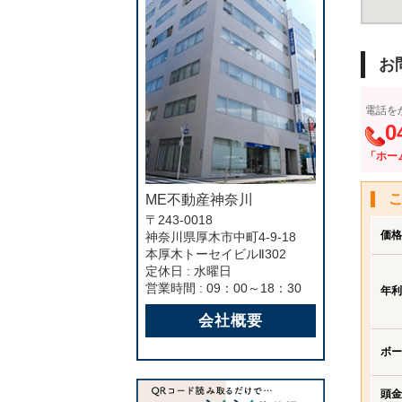
お
電話を
0
「ホー
ME不動産神奈川
〒243-0018
価格
神奈川県厚木市中町4-9-18
本厚木トーセイビルⅡ302
定休日 : 水曜日
営業時間 : 09：00～18：30
年利
会社概要
ボー
頭金