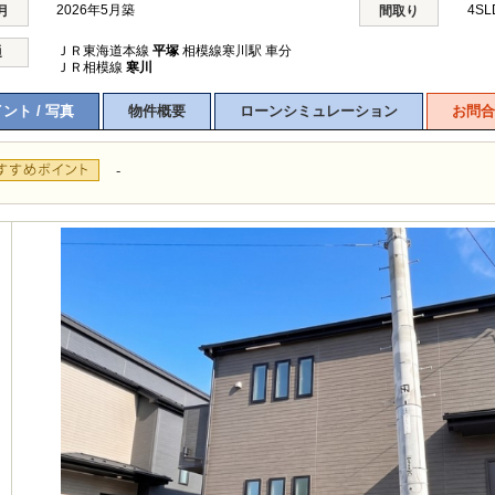
2026年5月築
4S
月
間取り
ＪＲ東海道本線
平塚
相模線寒川駅 車分
通
ＪＲ相模線
寒川
ント / 写真
物件概要
ローンシミュレーション
お問合
-