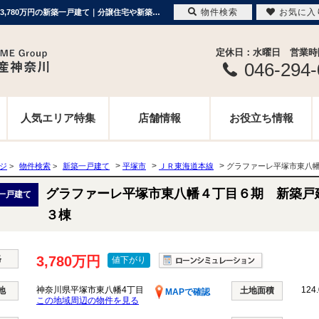
物件検索
お気に入
グラファーレ平塚市東八幡４丁目６期 新築戸建 全３棟 神奈川県平塚市東八幡4丁目｜3,780万円の新築一戸建て｜分譲住宅や新築物件｜ME不動産神奈川
定休日：水曜日 営業時間 
046-294
人気エリア特集
店舗情報
お役立ち情報
>
>
>
ージ
>
物件検索
>
新築一戸建て
平塚市
ＪＲ東海道本線
グラファーレ平塚市東八
グラファーレ平塚市東八幡４丁目６期 新築戸
一戸建て
３棟
格
3,780万円
値下がり
神奈川県平塚市東八幡4丁目
124.
地
土地面積
MAPで確認
この地域周辺の物件を見る