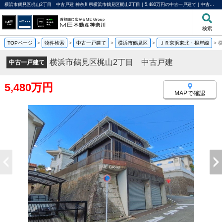
横浜市鶴見区梶山2丁目 中古戸建 神奈川県横浜市鶴見区梶山2丁目｜5,480万円の中古一戸建て｜中古住宅や中古物件情報｜ME不動産神奈川
検索
TOPページ
>
物件検索
>
中古一戸建て
>
横浜市鶴見区
>
ＪＲ京浜東北・根岸線
>
横浜市鶴見区梶山2丁目 中古戸建
中古一戸建て
5,480万円
MAPで確認