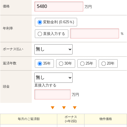
価格
万円
変動金利 (0.625％)
年利率
直接入力する
％
ボーナス払い
返済年数
35年
30年
25年
20年
直接入力する
頭金
万円
ボーナス
毎月のご返済額
物件価格
(×年2回)