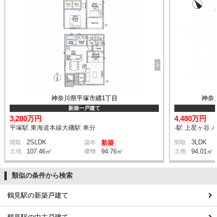
神奈川県平塚市纒1丁目
神奈
新築一戸建て
3,280万円
4,480万円
平塚駅 東海道本線大磯駅 車分
-駅 上星ヶ谷 
2SLDK
3LDK
間取
築年
新築
間取
土地
107.46㎡
建物
94.76㎡
土地
94.01㎡
類似の条件から検索
鶴見駅の新築戸建て