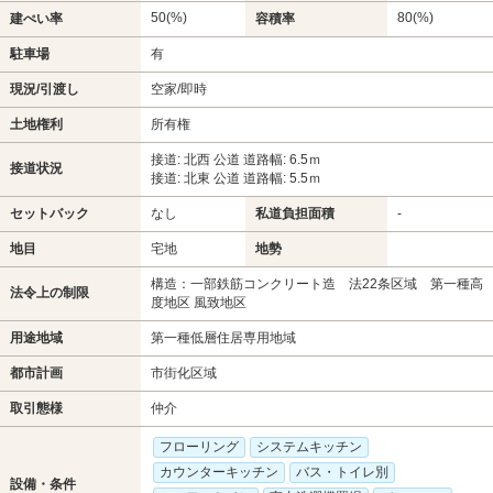
50(%)
80(%)
建ぺい率
容積率
駐車場
有
現況/引渡し
空家/即時
土地権利
所有権
接道: 北西 公道 道路幅: 6.5ｍ
接道状況
接道: 北東 公道 道路幅: 5.5ｍ
セットバック
なし
私道負担面積
-
地目
宅地
地勢
構造：一部鉄筋コンクリート造 法22条区域 第一種高
法令上の制限
度地区 風致地区
用途地域
第一種低層住居専用地域
都市計画
市街化区域
取引態様
仲介
フローリング
システムキッチン
カウンターキッチン
バス・トイレ別
設備・条件