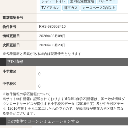
シャワートイレ
室内洗濯機置場
バルコニー
TVドアホン
都市ガス
カースペース2台以上
建築確認番号
RHS-980953410
物件番号
情報更新日
2026年08月09日
次回更新日
2026年08月23日
※各種情報と差異がある場合は現況優先となります
学区情報
小学校区
()
中学校区
()
※物件情報の学区情報について
当サイト物件情報に記載されております通学区域(学区)情報は、国土数値情報ダ
ウンロードサービスが提供する小学校区データ【2016年度】及び中学校区デー
タ【2016年度】を元に加工したものですので、記載情報が現在の学区域と異な
る場合がございます。
この物件でローンシミュレーションする