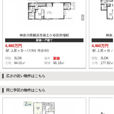
神奈川県横浜市保土ケ谷区狩場町
神奈
新築一戸建て
4,480万円
4,460万円
-駅 上星ヶ谷 バス9分 停歩4分
-駅 上星ヶ谷 
3LDK
3LDK
間取
築年
新築
間取
土地
94.01㎡
建物
96.18㎡
土地
177.82㎡
広さの近い物件はこちら
同じ学区の物件はこちら