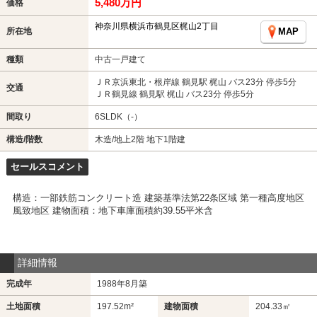
5,480万円
価格
神奈川県横浜市鶴見区梶山2丁目
所在地
MAP
種類
中古一戸建て
ＪＲ京浜東北・根岸線 鶴見駅 梶山 バス23分 停歩5分
交通
ＪＲ鶴見線 鶴見駅 梶山 バス23分 停歩5分
間取り
6SLDK（-）
構造/階数
木造/地上2階 地下1階建
セールスコメント
構造：一部鉄筋コンクリート造 建築基準法第22条区域 第一種高度地区
風致地区 建物面積：地下車庫面積約39.55平米含
詳細情報
完成年
1988年8月築
土地面積
197.52m²
建物面積
204.33㎡