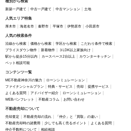
種別から検索
新築一戸建て
中古一戸建て
中古マンション
土地
人気エリア特集
厚木市
海老名市
秦野市
平塚市
伊勢原市
小田原市
人気の検索条件
沿線から検索
価格から検索
学区から検索
こだわり条件で検索
プライスダウン物件
新着物件
３LDK以上家族向け
駅から徒歩15分以内
カースペース2台以上
カウンターキッチン
ペット相談可能
コンテンツ一覧
ME不動産神奈川の魅力
ローンシミュレーション
ファイナンシャルプラン
特典・サービス
売却
提携サービス
よくある質問
アドバイザー紹介
ローンシミュレーション
WEBパンフレット
不動産コラム
お問い合わせ
不動産売却について
売却査定
不動産売却の流れ
「仲介」と「買取」の違い
不動産売却時の諸費用
少しでも高く売るポイント
よくある質問
仲介手数料について
相続相談