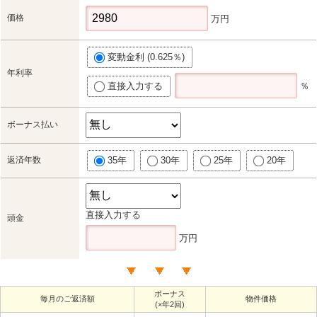
価格
万円
変動金利 (0.625％)
年利率
直接入力する
％
ボーナス払い
返済年数
35年
30年
25年
20年
直接入力する
頭金
万円
ボーナス
毎月のご返済額
物件価格
(×年2回)