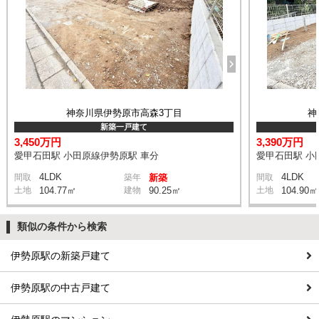
神奈川県伊勢原市高森3丁目
神
新築一戸建て
3,450万円
3,390万円
愛甲石田駅 小田原線伊勢原駅 車分
愛甲石田駅 小
4LDK
4LDK
間取
築年
新築
間取
土地
104.77㎡
建物
90.25㎡
土地
104.90㎡
類似の条件から検索
伊勢原駅の新築戸建て
伊勢原駅の中古戸建て