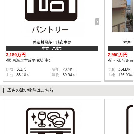
神奈川県茅ヶ崎市中島
神奈
中古一戸建て
3,180万円
2,950万円
-駅 東海道本線平塚駅 車分
-駅 小田急線
3LDK
3SLDK
間取
築年
2024年
間取
土地
86.18㎡
建物
89.94㎡
土地
126.00㎡
広さの近い物件はこちら