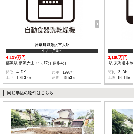
神奈川県藤沢市大鋸
中古一戸建て
4,199万円
3,180万円
藤沢駅 柄沢大上 バス17分 停歩4分
-駅 東海道本
4LDK
3LDK
間取
築年
1997年
間取
土地
108.37㎡
建物
86.53㎡
土地
86.18㎡
同じ学区の物件はこちら