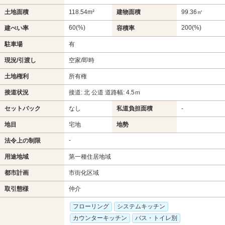
土地面積
118.54m²
建物面積
99.36㎡
60(%)
200(%)
建ぺい率
容積率
駐車場
有
現況/引渡し
空家/即時
土地権利
所有権
接道状況
接道: 北 公道 道路幅: 4.5ｍ
セットバック
なし
私道負担面積
-
地目
宅地
地勢
-
法令上の制限
用途地域
第一種住居地域
都市計画
市街化区域
取引態様
仲介
フローリング
システムキッチン
カウンターキッチン
バス・トイレ別