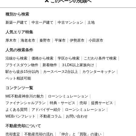
このページの先頭へ
種別から検索
新築一戸建て
中古一戸建て
中古マンション
土地
人気エリア特集
厚木市
海老名市
秦野市
平塚市
伊勢原市
小田原市
人気の検索条件
沿線から検索
価格から検索
学区から検索
こだわり条件で検索
プライスダウン物件
新着物件
３LDK以上家族向け
駅から徒歩15分以内
カースペース2台以上
カウンターキッチン
ペット相談可能
コンテンツ一覧
ME不動産神奈川の魅力
ローンシミュレーション
ファイナンシャルプラン
特典・サービス
売却
提携サービス
よくある質問
アドバイザー紹介
ローンシミュレーション
WEBパンフレット
不動産コラム
お問い合わせ
不動産売却について
売却査定
不動産売却の流れ
「仲介」と「買取」の違い