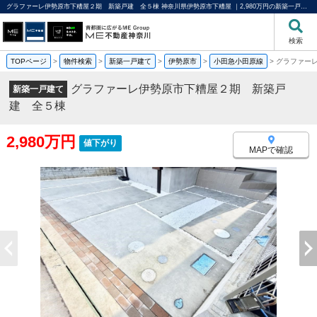
グラファーレ伊勢原市下糟屋２期 新築戸建 全５棟 神奈川県伊勢原市下糟屋 ｜2,980万円の新築一戸建て｜分譲住宅や新築物件｜ME不動産神奈川
検索
TOPページ
>
物件検索
>
新築一戸建て
>
伊勢原市
>
小田急小田原線
>
グラファー
グラファーレ伊勢原市下糟屋２期 新築戸
新築一戸建て
建 全５棟
2,980万円
値下がり
MAPで確認