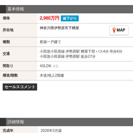
基本情報
2,980万円
価格
値下がり
神奈川県伊勢原市下糟屋
所在地
MAP
種類
新築一戸建て
小田急小田原線 伊勢原駅 糟屋下宿 バス4分 停歩6分
交通
小田急小田原線 伊勢原駅 徒歩27分
間取り
4SLDK（-）
構造/階数
木造/地上2階建
セールスコメント
詳細情報
完成年
2026年3月築