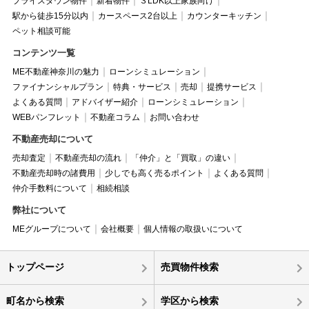
プライスダウン物件
新着物件
３LDK以上家族向け
駅から徒歩15分以内
カースペース2台以上
カウンターキッチン
ペット相談可能
コンテンツ一覧
ME不動産神奈川の魅力
ローンシミュレーション
ファイナンシャルプラン
特典・サービス
売却
提携サービス
よくある質問
アドバイザー紹介
ローンシミュレーション
WEBパンフレット
不動産コラム
お問い合わせ
不動産売却について
売却査定
不動産売却の流れ
「仲介」と「買取」の違い
不動産売却時の諸費用
少しでも高く売るポイント
よくある質問
仲介手数料について
相続相談
弊社について
MEグループについて
会社概要
個人情報の取扱いについて
トップページ
売買物件検索
町名から検索
学区から検索