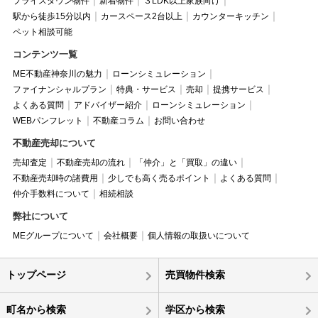
プライスダウン物件
新着物件
３LDK以上家族向け
駅から徒歩15分以内
カースペース2台以上
カウンターキッチン
ペット相談可能
コンテンツ一覧
ME不動産神奈川の魅力
ローンシミュレーション
ファイナンシャルプラン
特典・サービス
売却
提携サービス
よくある質問
アドバイザー紹介
ローンシミュレーション
WEBパンフレット
不動産コラム
お問い合わせ
不動産売却について
売却査定
不動産売却の流れ
「仲介」と「買取」の違い
不動産売却時の諸費用
少しでも高く売るポイント
よくある質問
仲介手数料について
相続相談
弊社について
MEグループについて
会社概要
個人情報の取扱いについて
トップページ
売買物件検索
町名から検索
学区から検索