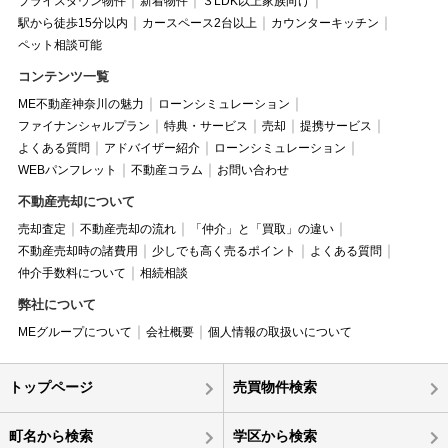
プライスダウン物件
新着物件
３LDK以上家族向け
駅から徒歩15分以内
カースペース2台以上
カウンターキッチン
ペット相談可能
コンテンツ一覧
ME不動産神奈川の魅力
ローンシミュレーション
ファイナンシャルプラン
特典・サービス
売却
提携サービス
よくある質問
アドバイザー紹介
ローンシミュレーション
WEBパンフレット
不動産コラム
お問い合わせ
不動産売却について
売却査定
不動産売却の流れ
「仲介」と「買取」の違い
不動産売却時の諸費用
少しでも高く売るポイント
よくある質問
仲介手数料について
相続相談
弊社について
MEグループについて
会社概要
個人情報の取扱いについて
トップページ
売買物件検索
町名から検索
学区から検索