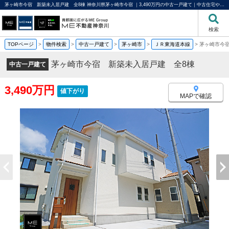
茅ヶ崎市今宿 新築未入居戸建 全8棟 神奈川県茅ヶ崎市今宿 ｜3,490万円の中古一戸建て｜中古住宅や中古物件情報｜ME不動産神奈川
検索
TOPページ
>
物件検索
>
中古一戸建て
>
茅ヶ崎市
>
ＪＲ東海道本線
>
茅ヶ崎市今
茅ヶ崎市今宿 新築未入居戸建 全8棟
中古一戸建て
3,490万円
値下がり
MAPで確認