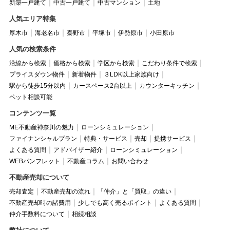
新築一戸建て
中古一戸建て
中古マンション
土地
人気エリア特集
厚木市
海老名市
秦野市
平塚市
伊勢原市
小田原市
人気の検索条件
沿線から検索
価格から検索
学区から検索
こだわり条件で検索
プライスダウン物件
新着物件
３LDK以上家族向け
駅から徒歩15分以内
カースペース2台以上
カウンターキッチン
ペット相談可能
コンテンツ一覧
ME不動産神奈川の魅力
ローンシミュレーション
ファイナンシャルプラン
特典・サービス
売却
提携サービス
よくある質問
アドバイザー紹介
ローンシミュレーション
WEBパンフレット
不動産コラム
お問い合わせ
不動産売却について
売却査定
不動産売却の流れ
「仲介」と「買取」の違い
不動産売却時の諸費用
少しでも高く売るポイント
よくある質問
仲介手数料について
相続相談