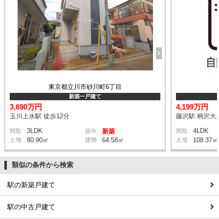
東京都立川市砂川町6丁目
新築一戸建て
3,690万円
4,199万円
玉川上水駅 徒歩12分
藤沢駅 柄沢大上
3LDK
4LDK
間取
築年
新築
間取
土地
80.90㎡
建物
64.58㎡
土地
108.37㎡
類似の条件から検索
駅の新築戸建て
駅の中古戸建て