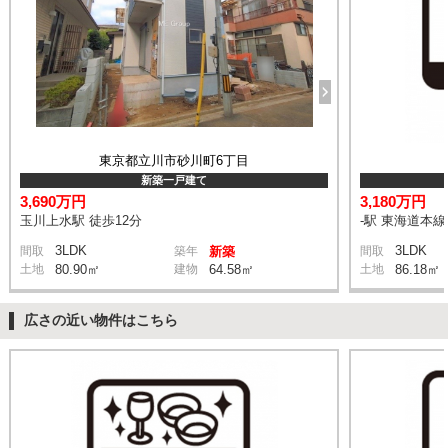
東京都立川市砂川町6丁目
新築一戸建て
3,690万円
3,180万円
玉川上水駅 徒歩12分
-駅 東海道本
3LDK
3LDK
間取
築年
新築
間取
土地
80.90㎡
建物
64.58㎡
土地
86.18㎡
広さの近い物件はこちら