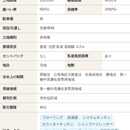
土地面積
110.01m²
建物面積
94.81㎡
60(%)
200(%)
建ぺい率
容積率
駐車場
有
現況/引渡し
空家/即時
土地権利
所有権
接道状況
接道: 北西 私道 道路幅: 4.2ｍ
セットバック
なし
私道負担面積
あり
地目
宅地
地勢
景観法 公有地拡大推進法 生産緑地法 農地法 第一
法令上の制限
種中高層住居専用地域
用途地域
第一種中高層住居専用地域
都市計画
市街化区域
取引態様
仲介
フローリング
給湯器
システムキッチン
カウンターキッチン
シャンプードレッサー