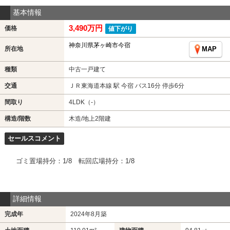
基本情報
3,490万円
価格
値下がり
神奈川県茅ヶ崎市今宿
所在地
MAP
種類
中古一戸建て
交通
ＪＲ東海道本線 駅 今宿 バス16分 停歩6分
間取り
4LDK（-）
構造/階数
木造/地上2階建
セールスコメント
ゴミ置場持分：1/8 転回広場持分：1/8
詳細情報
完成年
2024年8月築