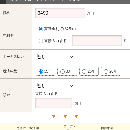
価格
万円
変動金利 (0.625％)
年利率
直接入力する
％
ボーナス払い
返済年数
35年
30年
25年
20年
直接入力する
頭金
万円
ボーナス
毎月のご返済額
物件価格