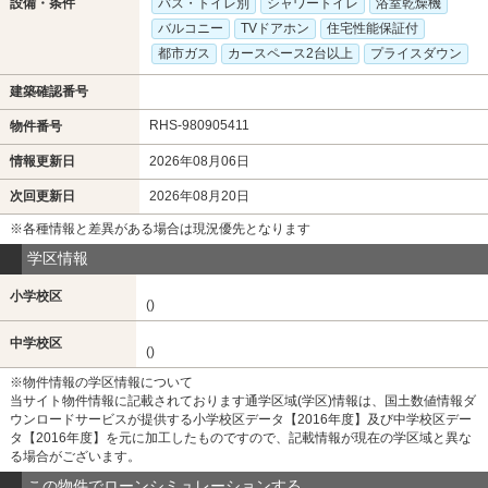
設備・条件
バス・トイレ別
シャワートイレ
浴室乾燥機
バルコニー
TVドアホン
住宅性能保証付
都市ガス
カースペース2台以上
プライスダウン
建築確認番号
RHS-980905411
物件番号
情報更新日
2026年08月06日
次回更新日
2026年08月20日
※各種情報と差異がある場合は現況優先となります
学区情報
小学校区
()
中学校区
()
※物件情報の学区情報について
当サイト物件情報に記載されております通学区域(学区)情報は、国土数値情報ダ
ウンロードサービスが提供する小学校区データ【2016年度】及び中学校区デー
タ【2016年度】を元に加工したものですので、記載情報が現在の学区域と異な
る場合がございます。
この物件でローンシミュレーションする