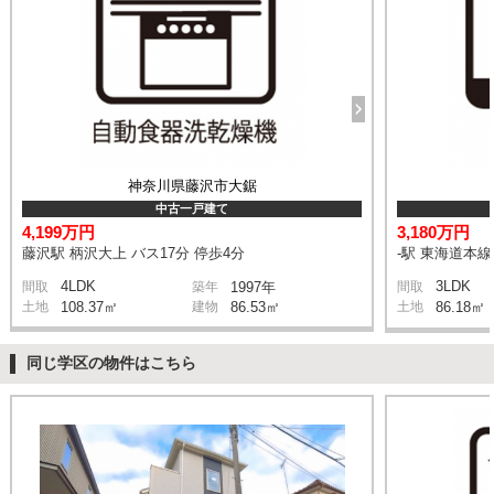
神奈川県藤沢市大鋸
中古一戸建て
4,199万円
3,180万円
藤沢駅 柄沢大上 バス17分 停歩4分
-駅 東海道本
4LDK
3LDK
間取
築年
1997年
間取
土地
108.37㎡
建物
86.53㎡
土地
86.18㎡
同じ学区の物件はこちら