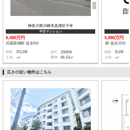
神奈川県川崎市高津区千年
中古マンション
6,490万円
5,990万円
武蔵新城駅 徒歩9分
-駅 徒歩15分
3SLDK
3LDK
間取
築年
2000年
間取
土地
-㎡
建物
86.53㎡
土地
-㎡
広さの近い物件はこちら