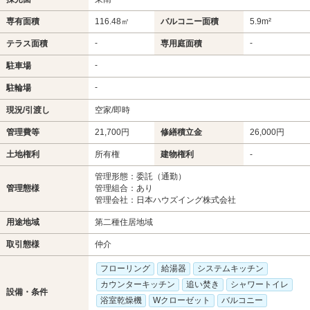
専有面積
116.48㎡
バルコニー面積
5.9m²
-
-
テラス面積
専用庭面積
-
駐車場
-
駐輪場
現況/引渡し
空家/即時
管理費等
21,700円
修繕積立金
26,000円
土地権利
所有権
建物権利
-
管理形態：委託（通勤）
管理態様
管理組合：あり
管理会社：日本ハウズイング株式会社
用途地域
第二種住居地域
取引態様
仲介
フローリング
給湯器
システムキッチン
カウンターキッチン
追い焚き
シャワートイレ
設備・条件
浴室乾燥機
Wクローゼット
バルコニー