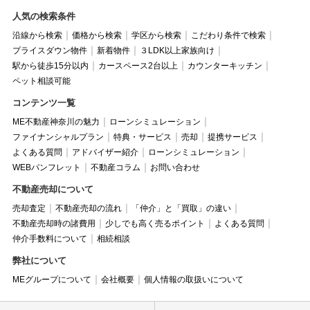
人気の検索条件
沿線から検索
価格から検索
学区から検索
こだわり条件で検索
プライスダウン物件
新着物件
３LDK以上家族向け
駅から徒歩15分以内
カースペース2台以上
カウンターキッチン
ペット相談可能
コンテンツ一覧
ME不動産神奈川の魅力
ローンシミュレーション
ファイナンシャルプラン
特典・サービス
売却
提携サービス
よくある質問
アドバイザー紹介
ローンシミュレーション
WEBパンフレット
不動産コラム
お問い合わせ
不動産売却について
売却査定
不動産売却の流れ
「仲介」と「買取」の違い
不動産売却時の諸費用
少しでも高く売るポイント
よくある質問
仲介手数料について
相続相談
弊社について
MEグループについて
会社概要
個人情報の取扱いについて