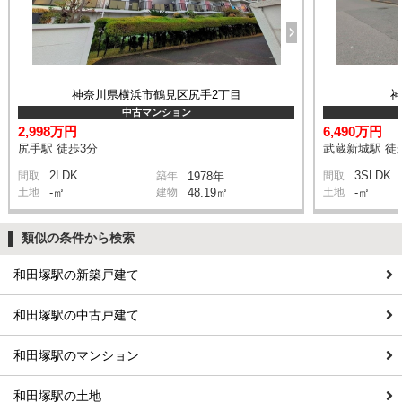
神奈川県横浜市鶴見区尻手2丁目
中古マンション
2,998万円
6,490万円
尻手駅 徒歩3分
武蔵新城駅 徒
2LDK
3SLDK
間取
築年
1978年
間取
土地
-㎡
建物
48.19㎡
土地
-㎡
類似の条件から検索
和田塚駅の新築戸建て
和田塚駅の中古戸建て
和田塚駅のマンション
和田塚駅の土地