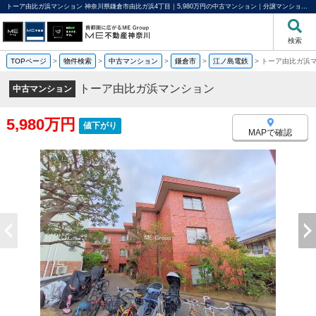
トーア由比ガ浜マンション 神奈川県鎌倉市由比ガ浜4丁目｜5,980万円の中古マンション｜分譲マンション情報｜ME不動産神奈川
検索
TOPページ
>
物件検索
>
中古マンション
>
鎌倉市
>
江ノ島電鉄
>
トーア由比ガ浜
トーア由比ガ浜マンション
中古マンション
5,980万円
値下がり
MAPで確認