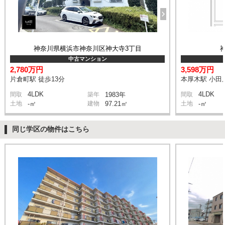
神奈川県横浜市神奈川区神大寺3丁目
中古マンション
2,780万円
3,598万円
片倉町駅 徒歩13分
本厚木駅 小田
4LDK
4LDK
間取
築年
1983年
間取
土地
-㎡
建物
97.21㎡
土地
-㎡
同じ学区の物件はこちら