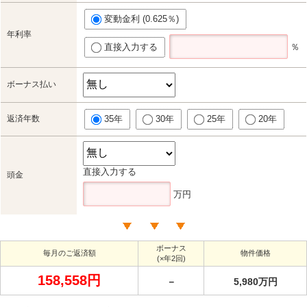
変動金利 (0.625％)
年利率
直接入力する
％
ボーナス払い
返済年数
35年
30年
25年
20年
直接入力する
頭金
万円
ボーナス
毎月のご返済額
物件価格
(×年2回)
158,558円
－
5,980万円