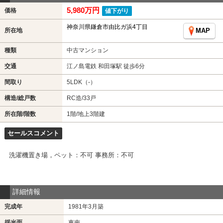
5,980万円
価格
値下がり
神奈川県鎌倉市由比ガ浜4丁目
所在地
MAP
種類
中古マンション
交通
江ノ島電鉄 和田塚駅 徒歩6分
間取り
5LDK（-）
構造/総戸数
RC造/33戸
所在階/階数
1階/地上3階建
セールスコメント
洗濯機置き場，ペット：不可 事務所：不可
詳細情報
完成年
1981年3月築
採光面
東南