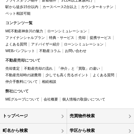
プライスダウン物件
新着物件
３LDK以上家族向け
駅から徒歩15分以内
カースペース2台以上
カウンターキッチン
ペット相談可能
コンテンツ一覧
ME不動産神奈川の魅力
ローンシミュレーション
ファイナンシャルプラン
特典・サービス
売却
提携サービス
よくある質問
アドバイザー紹介
ローンシミュレーション
WEBパンフレット
不動産コラム
お問い合わせ
不動産売却について
売却査定
不動産売却の流れ
「仲介」と「買取」の違い
不動産売却時の諸費用
少しでも高く売るポイント
よくある質問
仲介手数料について
相続相談
弊社について
MEグループについて
会社概要
個人情報の取扱いについて
トップページ
売買物件検索
町名から検索
学区から検索