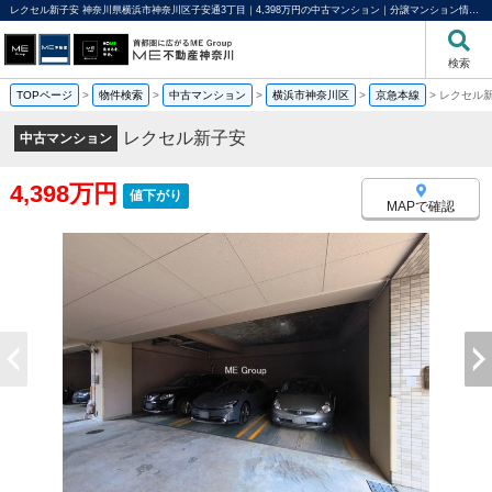
レクセル新子安 神奈川県横浜市神奈川区子安通3丁目｜4,398万円の中古マンション｜分譲マンション情報｜ME不動産神奈川
検索
TOPページ
>
物件検索
>
中古マンション
>
横浜市神奈川区
>
京急本線
>
レクセル
レクセル新子安
中古マンション
4,398万円
値下がり
MAPで確認