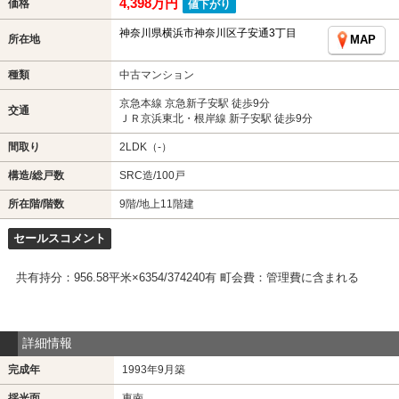
4,398万円
価格
値下がり
神奈川県横浜市神奈川区子安通3丁目
所在地
MAP
種類
中古マンション
京急本線 京急新子安駅 徒歩9分
交通
ＪＲ京浜東北・根岸線 新子安駅 徒歩9分
間取り
2LDK（-）
構造/総戸数
SRC造/100戸
所在階/階数
9階/地上11階建
セールスコメント
共有持分：956.58平米×6354/374240有 町会費：管理費に含まれる
詳細情報
完成年
1993年9月築
採光面
東南