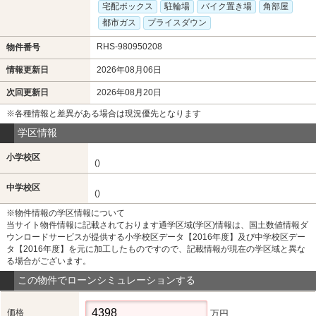
宅配ボックス
駐輪場
バイク置き場
角部屋
都市ガス
プライスダウン
RHS-980950208
物件番号
情報更新日
2026年08月06日
次回更新日
2026年08月20日
※各種情報と差異がある場合は現況優先となります
学区情報
小学校区
()
中学校区
()
※物件情報の学区情報について
当サイト物件情報に記載されております通学区域(学区)情報は、国土数値情報ダ
ウンロードサービスが提供する小学校区データ【2016年度】及び中学校区デー
タ【2016年度】を元に加工したものですので、記載情報が現在の学区域と異な
る場合がございます。
この物件でローンシミュレーションする
価格
万円