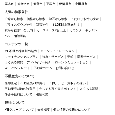
厚木市
海老名市
秦野市
平塚市
伊勢原市
小田原市
人気の検索条件
沿線から検索
価格から検索
学区から検索
こだわり条件で検索
プライスダウン物件
新着物件
３LDK以上家族向け
駅から徒歩15分以内
カースペース2台以上
カウンターキッチン
ペット相談可能
コンテンツ一覧
ME不動産神奈川の魅力
ローンシミュレーション
ファイナンシャルプラン
特典・サービス
売却
提携サービス
よくある質問
アドバイザー紹介
ローンシミュレーション
WEBパンフレット
不動産コラム
お問い合わせ
不動産売却について
売却査定
不動産売却の流れ
「仲介」と「買取」の違い
不動産売却時の諸費用
少しでも高く売るポイント
よくある質問
仲介手数料について
相続相談
弊社について
MEグループについて
会社概要
個人情報の取扱いについて