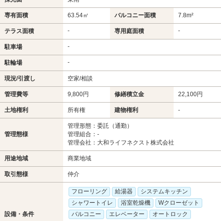
専有面積
63.54㎡
バルコニー面積
7.8m²
-
-
テラス面積
専用庭面積
-
駐車場
-
駐輪場
現況/引渡し
空家/相談
管理費等
9,800円
修繕積立金
22,100円
土地権利
所有権
建物権利
-
管理形態：委託（通勤）
管理態様
管理組合：-
管理会社：大和ライフネクスト株式会社
用途地域
商業地域
取引態様
仲介
フローリング
給湯器
システムキッチン
シャワートイレ
浴室乾燥機
Wクローゼット
設備・条件
バルコニー
エレベーター
オートロック