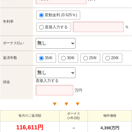
変動金利 (0.625％)
年利率
直接入力する
％
ボーナス払い
返済年数
35年
30年
25年
20年
直接入力する
頭金
万円
ボーナス
毎月のご返済額
物件価格
(×年2回)
116,611円
－
4,398万円