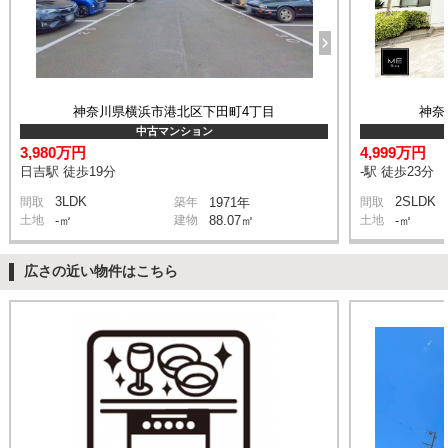
神奈川県横浜市港北区下田町4丁目
神奈
中古マンション
3,980万円
4,999万円
日吉駅 徒歩19分
-駅 徒歩23分
3LDK
2SLDK
間取
築年
1971年
間取
土地
-㎡
建物
88.07㎡
土地
-㎡
広さの近い物件はこちら