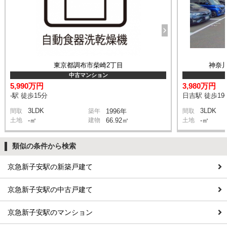
東京都調布市柴崎2丁目
神奈
中古マンション
5,990万円
3,980万円
-駅 徒歩15分
日吉駅 徒歩19
3LDK
3LDK
間取
築年
1996年
間取
土地
-㎡
建物
66.92㎡
土地
-㎡
類似の条件から検索
京急新子安駅の新築戸建て
京急新子安駅の中古戸建て
京急新子安駅のマンション