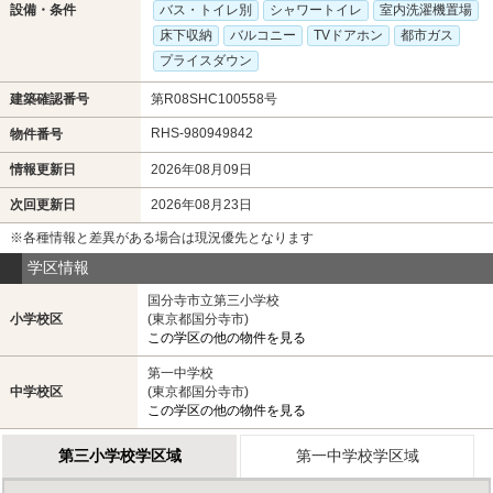
設備・条件
バス・トイレ別
シャワートイレ
室内洗濯機置場
床下収納
バルコニー
TVドアホン
都市ガス
プライスダウン
建築確認番号
第R08SHC100558号
RHS-980949842
物件番号
情報更新日
2026年08月09日
次回更新日
2026年08月23日
※各種情報と差異がある場合は現況優先となります
学区情報
国分寺市立第三小学校
小学校区
(東京都国分寺市)
この学区の他の物件を見る
第一中学校
中学校区
(東京都国分寺市)
この学区の他の物件を見る
第三小学校学区域
第一中学校学区域