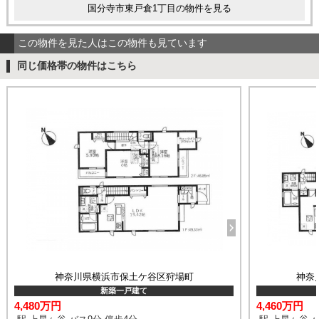
国分寺市東戸倉1丁目の物件を見る
この物件を見た人はこの物件も見ています
同じ価格帯の物件はこちら
神奈川県横浜市保土ケ谷区狩場町
神奈
新築一戸建て
4,480万円
4,460万円