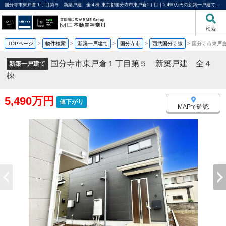
国分寺市東戸倉１丁目第５ 新築戸建 全４棟 東京都国分寺市東戸倉1丁目｜5,490万円の新築一戸建て｜分譲住宅や新築物件｜ME不動産神奈川
検索
TOPページ
>
物件検索
>
新築一戸建て
>
国分寺市
>
西武国分寺線
>
国分寺市東戸
国分寺市東戸倉１丁目第５ 新築戸建 全４
新築一戸建て
棟
5,490万円
値下がり
MAPで確認