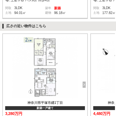
-駅 上星ヶ谷 バス9分 停歩4分
-駅 上星ヶ谷 
3LDK
3LDK
間取
築年
新築
間取
土地
94.01㎡
建物
96.18㎡
土地
177.82㎡
広さの近い物件はこちら
神奈川県平塚市纒1丁目
神奈
新築一戸建て
3,280万円
4,480万円