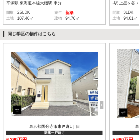
平塚駅 東海道本線大磯駅 車分
-駅 上星ヶ谷 
2SLDK
3LDK
間取
築年
新築
間取
土地
107.46㎡
建物
94.76㎡
土地
94.01㎡
同じ学区の物件はこちら
東京都国分寺市東戸倉1丁目
東
新築一戸建て
6,290万円
5,690万円