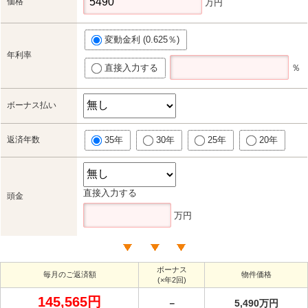
価格
万円
変動金利 (0.625％)
年利率
直接入力する
％
ボーナス払い
返済年数
35年
30年
25年
20年
直接入力する
頭金
万円
ボーナス
毎月のご返済額
物件価格
(×年2回)
145,565円
－
5,490万円