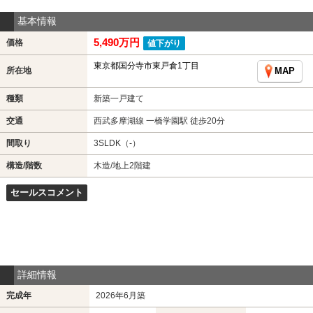
基本情報
5,490万円
価格
値下がり
東京都国分寺市東戸倉1丁目
所在地
MAP
種類
新築一戸建て
交通
西武多摩湖線 一橋学園駅 徒歩20分
間取り
3SLDK（-）
構造/階数
木造/地上2階建
セールスコメント
詳細情報
完成年
2026年6月築