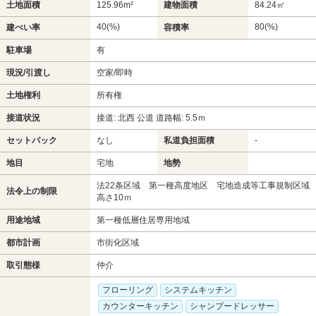
土地面積
125.96m²
建物面積
84.24㎡
40(%)
80(%)
建ぺい率
容積率
駐車場
有
現況/引渡し
空家/即時
土地権利
所有権
接道状況
接道: 北西 公道 道路幅: 5.5ｍ
セットバック
なし
私道負担面積
-
地目
宅地
地勢
法22条区域 第一種高度地区 宅地造成等工事規制区域
法令上の制限
高さ10ｍ
用途地域
第一種低層住居専用地域
都市計画
市街化区域
取引態様
仲介
フローリング
システムキッチン
カウンターキッチン
シャンプードレッサー