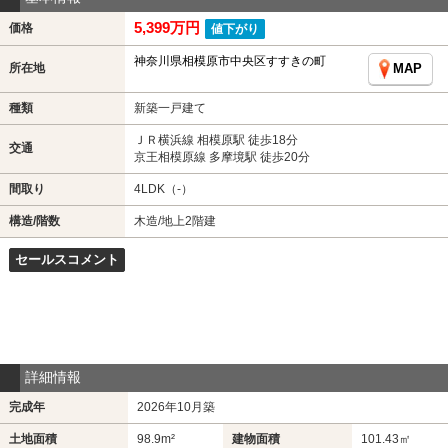
5,399万円
価格
値下がり
神奈川県相模原市中央区すすきの町
所在地
MAP
種類
新築一戸建て
ＪＲ横浜線 相模原駅 徒歩18分
交通
京王相模原線 多摩境駅 徒歩20分
間取り
4LDK（-）
構造/階数
木造/地上2階建
セールスコメント
詳細情報
完成年
2026年10月築
土地面積
98.9m²
建物面積
101.43㎡