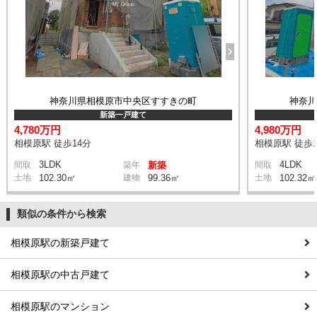
神奈川県相模原市中央区すすきの町
神奈
新築一戸建て
4,780万円
4,980万円
相模原駅 徒歩14分
相模原駅 徒歩1
3LDK
4LDK
間取
築年
新築
間取
土地
102.30㎡
建物
99.36㎡
土地
102.32㎡
類似の条件から検索
相模原駅の新築戸建て
相模原駅の中古戸建て
相模原駅のマンション