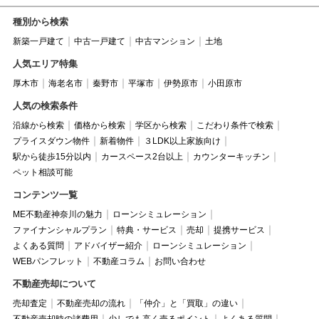
種別から検索
新築一戸建て
中古一戸建て
中古マンション
土地
人気エリア特集
厚木市
海老名市
秦野市
平塚市
伊勢原市
小田原市
人気の検索条件
沿線から検索
価格から検索
学区から検索
こだわり条件で検索
プライスダウン物件
新着物件
３LDK以上家族向け
駅から徒歩15分以内
カースペース2台以上
カウンターキッチン
ペット相談可能
コンテンツ一覧
ME不動産神奈川の魅力
ローンシミュレーション
ファイナンシャルプラン
特典・サービス
売却
提携サービス
よくある質問
アドバイザー紹介
ローンシミュレーション
WEBパンフレット
不動産コラム
お問い合わせ
不動産売却について
売却査定
不動産売却の流れ
「仲介」と「買取」の違い