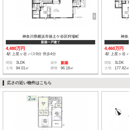
神奈川県横浜市保土ケ谷区狩場町
神奈
新築一戸建て
4,480万円
4,460万円
-駅 上星ヶ谷 バス9分 停歩4分
-駅 上星ヶ谷 
3LDK
3LDK
間取
築年
新築
間取
土地
94.01㎡
建物
96.18㎡
土地
177.82㎡
広さの近い物件はこちら