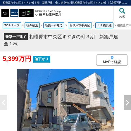
相模原市中央区すすきの町３期 新築戸建 全１棟 神奈川県相模原市中央区すすきの町 ｜5,399万円の新築一戸建て｜分譲住宅や新築物件｜ME不動産神奈川
検索
TOPページ
>
物件検索
>
新築一戸建て
>
相模原市中央区
>
ＪＲ横浜線
>
相模原市
相模原市中央区すすきの町３期 新築戸建
新築一戸建て
全１棟
5,399万円
値下がり
MAPで確認