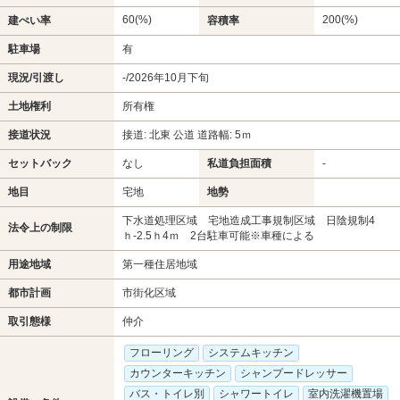
60(%)
200(%)
建ぺい率
容積率
駐車場
有
現況/引渡し
-/2026年10月下旬
土地権利
所有権
接道状況
接道: 北東 公道 道路幅: 5ｍ
セットバック
なし
私道負担面積
-
地目
宅地
地勢
下水道処理区域 宅地造成工事規制区域 日陰規制4
法令上の制限
ｈ-2.5ｈ4ｍ 2台駐車可能※車種による
用途地域
第一種住居地域
都市計画
市街化区域
取引態様
仲介
フローリング
システムキッチン
カウンターキッチン
シャンプードレッサー
バス・トイレ別
シャワートイレ
室内洗濯機置場