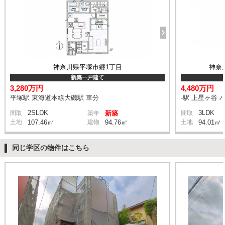
神奈川県平塚市纒1丁目
神奈
新築一戸建て
3,280万円
4,480万円
平塚駅 東海道本線大磯駅 車分
-駅 上星ヶ谷 
2SLDK
3LDK
間取
築年
新築
間取
土地
107.46㎡
建物
94.76㎡
土地
94.01㎡
同じ学区の物件はこちら