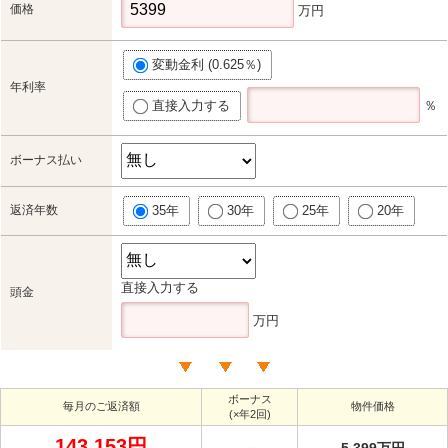
価格
万円
変動金利 (0.625％)
年利率
直接入力する
％
ボーナス払い
返済年数
35年
30年
25年
20年
直接入力する
頭金
万円
ボーナス
毎月のご返済額
物件価格
(×年2回)
143,153円
－
5,399万円