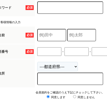
スワード
必須
お客様情報の入力
名前
必須
-
-
話番号
必須
住所
会員規約をご確認のうえ下記にチェックして下さい。
同意します
同意しません