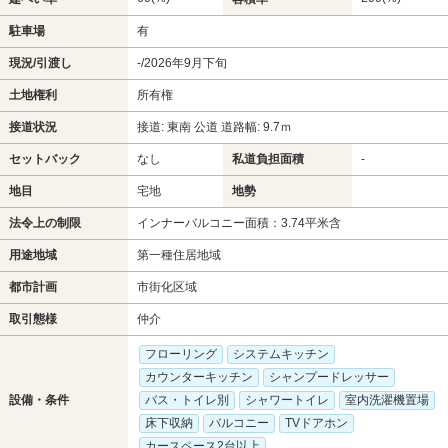
駐車場
有
現況/引渡し
-/2026年9月下旬
土地権利
所有権
接道状況
接道: 東南 公道 道路幅: 9.7ｍ
セットバック
なし
私道負担面積
-
地目
宅地
地勢
法令上の制限
インナーバルコニー面積：3.74平米含
用途地域
第一種住居地域
都市計画
市街化区域
取引態様
仲介
フローリング
システムキッチン
カウンターキッチン
シャンプードレッサー
設備・条件
バス・トイレ別
シャワートイレ
室内洗濯機置場
床下収納
バルコニー
TVドアホン
カースペース2台以上