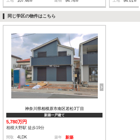
土地
107.46㎡
建物
94.76㎡
土地
94.01㎡
同じ学区の物件はこちら
神奈川県相模原市南区若松3丁目
新築一戸建て
5,780万円
相模大野駅 徒歩19分
4LDK
間取
築年
新築