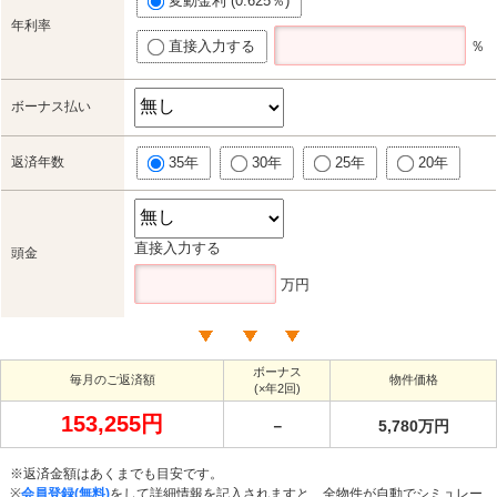
変動金利 (0.625％)
年利率
直接入力する
％
ボーナス払い
返済年数
35年
30年
25年
20年
直接入力する
頭金
万円
ボーナス
毎月のご返済額
物件価格
(×年2回)
153,255円
－
5,780万円
※返済金額はあくまでも目安です。
※
会員登録(無料)
をして詳細情報を記入されますと、全物件が自動でシミュレー