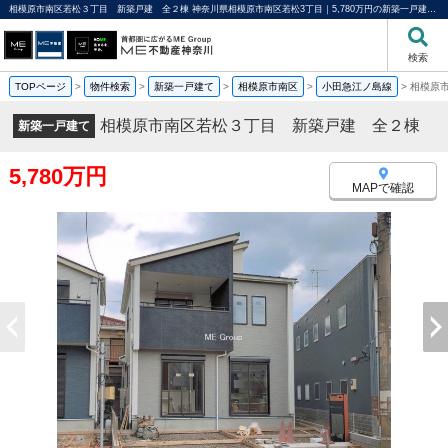
相模原市南区若松３丁目 新築戸建 全２棟 神奈川県相模原市南区若松3丁目｜5,780万円の新築一戸建て｜分譲住宅や新築物件｜ME不動産神奈川
検索
TOPページ
>
物件検索
>
新築一戸建て
>
相模原市南区
>
小田急江ノ島線
>
相模原
相模原市南区若松３丁目 新築戸建 全２棟
新築一戸建て
5,780万円
MAPで確認