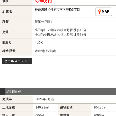
5,780万円
価格
神奈川県相模原市南区若松3丁目
所在地
MAP
種類
新築一戸建て
小田急江ノ島線 相模大野駅 徒歩19分
交通
小田急小田原線 相模大野駅 徒歩19分
間取り
4LDK（-）
構造/階数
木造/地上2階建
セールスコメント
詳細情報
完成年
2026年9月築
土地面積
140.29m²
建物面積
104.35㎡
60(%)
200(%)
建ぺい率
容積率