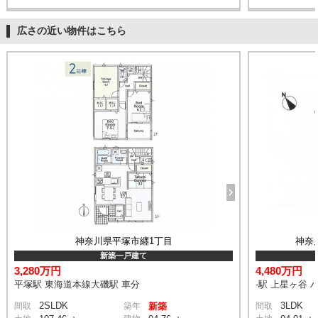
広さの近い物件はこちら
神奈川県平塚市纒1丁目
神奈
新築一戸建て
3,280万円
4,480万円
平塚駅 東海道本線大磯駅 車分
-駅 上星ヶ谷 
2SLDK
3LDK
間取
築年
新築
間取