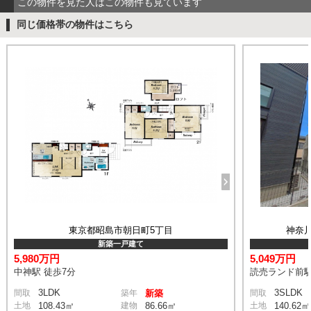
この物件を見た人はこの物件も見ています
同じ価格帯の物件はこちら
東京都昭島市朝日町5丁目
神奈
新築一戸建て
5,980万円
5,049万円
中神駅 徒歩7分
読売ランド前駅
3LDK
3SLDK
間取
築年
新築
間取
土地
108.43㎡
建物
86.66㎡
土地
140.62㎡