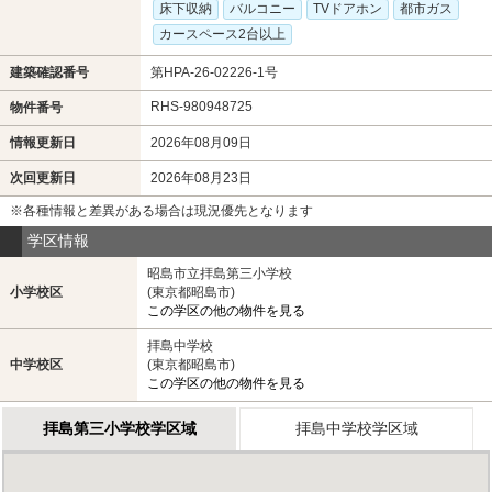
床下収納
バルコニー
TVドアホン
都市ガス
カースペース2台以上
建築確認番号
第HPA-26-02226-1号
RHS-980948725
物件番号
情報更新日
2026年08月09日
次回更新日
2026年08月23日
※各種情報と差異がある場合は現況優先となります
学区情報
昭島市立拝島第三小学校
小学校区
(東京都昭島市)
この学区の他の物件を見る
拝島中学校
中学校区
(東京都昭島市)
この学区の他の物件を見る
拝島第三小学校学区域
拝島中学校学区域