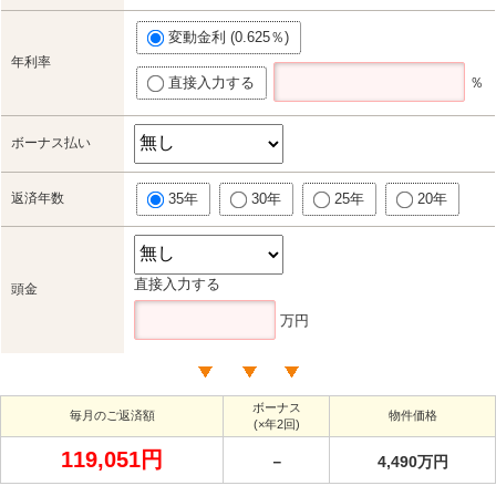
変動金利 (0.625％)
年利率
直接入力する
％
ボーナス払い
返済年数
35年
30年
25年
20年
直接入力する
頭金
万円
ボーナス
毎月のご返済額
物件価格
(×年2回)
119,051円
－
4,490万円