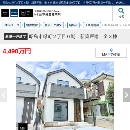
昭島市緑町２丁目６期 新築戸建 全３棟 東京都昭島市緑町2丁目｜4,490万円の新築一戸建て｜分譲住宅や新築物件｜ME不動産神奈川
検索
TOPページ
>
物件検索
>
新築一戸建て
>
昭島市
>
ＪＲ青梅線
>
昭島市緑町２丁目
昭島市緑町２丁目６期 新築戸建 全３棟
新築一戸建て
4,490万円
MAPで確認