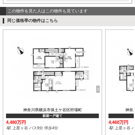
この物件を見た人はこの物件も見ています
同じ価格帯の物件はこちら
神奈川県横浜市保土ケ谷区狩場町
神奈
新築一戸建て
4,480万円
4,460万円
-駅 上星ヶ谷 バス9分 停歩4分
-駅 上星ヶ谷 