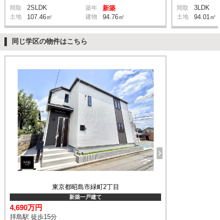
2SLDK
3LDK
間取
築年
新築
間取
土地
107.46㎡
建物
94.76㎡
土地
94.01㎡
同じ学区の物件はこちら
東京都昭島市緑町2丁目
新築一戸建て
4,690万円
拝島駅 徒歩15分