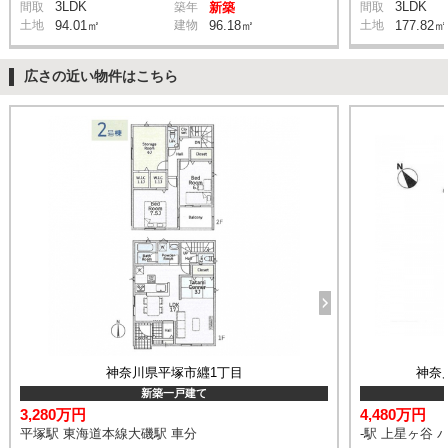
3LDK
3LDK
間取
築年
新築
間取
土地
94.01㎡
建物
96.18㎡
土地
177.82㎡
広さの近い物件はこちら
神奈川県平塚市纒1丁目
神奈
新築一戸建て
3,280万円
4,480万円
平塚駅 東海道本線大磯駅 車分
-駅 上星ヶ谷 