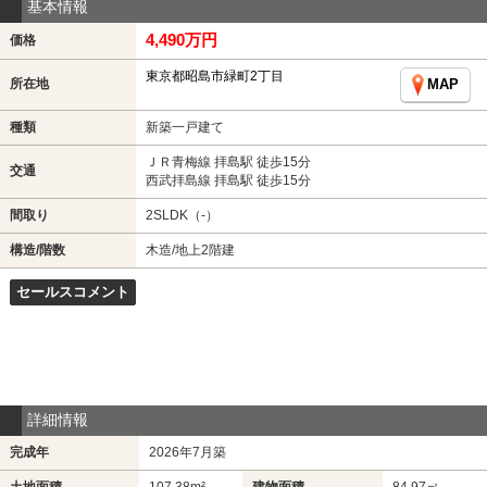
基本情報
4,490万円
価格
東京都昭島市緑町2丁目
所在地
MAP
種類
新築一戸建て
ＪＲ青梅線 拝島駅 徒歩15分
交通
西武拝島線 拝島駅 徒歩15分
間取り
2SLDK（-）
構造/階数
木造/地上2階建
セールスコメント
詳細情報
完成年
2026年7月築
土地面積
107.38m²
建物面積
84.97㎡