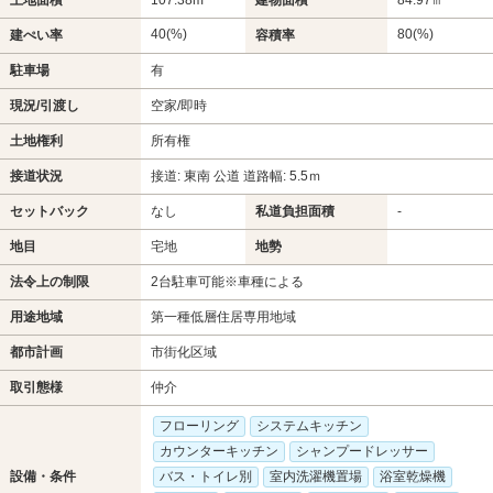
40(%)
80(%)
建ぺい率
容積率
駐車場
有
現況/引渡し
空家/即時
土地権利
所有権
接道状況
接道: 東南 公道 道路幅: 5.5ｍ
セットバック
なし
私道負担面積
-
地目
宅地
地勢
法令上の制限
2台駐車可能※車種による
用途地域
第一種低層住居専用地域
都市計画
市街化区域
取引態様
仲介
フローリング
システムキッチン
カウンターキッチン
シャンプードレッサー
設備・条件
バス・トイレ別
室内洗濯機置場
浴室乾燥機