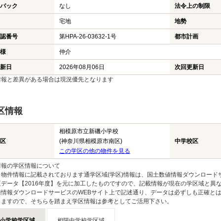
バック
なし
法令上の制限
宅地
地勢
認番号
第HPA-26-03632-1号
都市計画
様
仲介
新日
2026年08月06日
次回更新日
情報と差異がある場合は現況優先となります
区情報
相模原市立新磯小学校
区
(神奈川県相模原市南区)
中学校区
この学区の他の物件を見る
情報の学区情報について
物件情報に記載されております通学区域(学区)情報は、国土数値情報ダウンロードサ
区データ【2016年度】を元に加工したものですので、記載情報が現在の学区域と異
値情報ダウンロードサービスのWEBサイト上で記述通り、データは必ずしも正確とは
りますので、そちらを踏まえ学区情報は参考としてご活用下さい。
小学校学区域
相陽中学校学区域