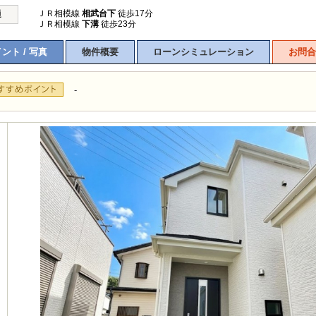
ＪＲ相模線
相武台下
徒歩17分
通
ＪＲ相模線
下溝
徒歩23分
ント / 写真
物件概要
ローンシミュレーション
お問合
-