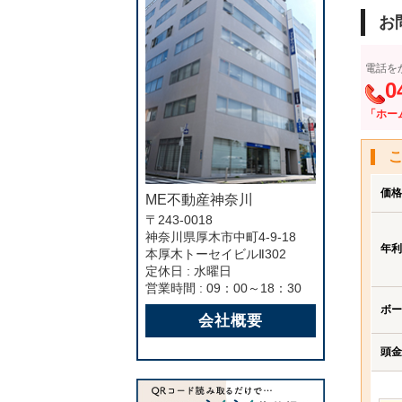
お
電話を
0
「ホー
価格
ME不動産神奈川
〒243-0018
神奈川県厚木市中町4-9-18
年利
本厚木トーセイビルⅡ302
定休日 : 水曜日
営業時間 : 09：00～18：30
ボー
会社概要
頭金