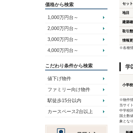
セット
価格から検索
地目
1,000万円台～
建築確
2,000万円台～
取引態
3,000万円台～
情報更
※各種
4,000万円台～
こだわり条件から検索
学
値下げ物件
小学校
ファミリー向け物件
※物件
駅徒歩15分以内
当サイト
中学校
カースペース2台以上
国土数
象とな
新磯