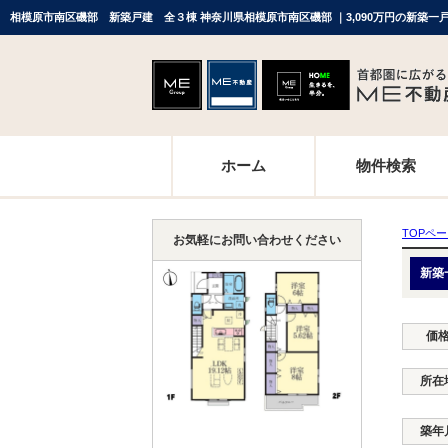
相模原市南区磯部 新築戸建 全３棟 神奈川県相模原市南区磯部 ｜3,090万円の新築
ホーム
物件検索
TOPペ
お気軽にお問い合わせください
新築
価
所在
築年