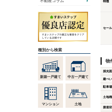
不動産コラム
特徴
セール
種別から検索
物
採光面
新築一戸建て
中古一戸建て
建ぺい
駐車場
土地権
マンション
土地
接道状