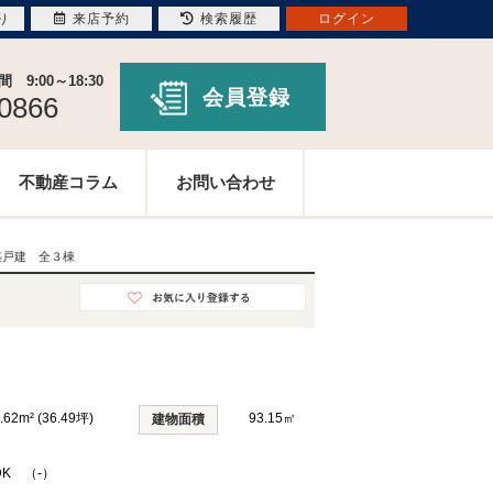
り
来店予約
検索履歴
ログイン
9:00～18:30
会員登録
-0866
不動産コラム
お問い合わせ
築戸建 全３棟
.62m² (36.49坪)
93.15㎡
建物面積
DK （-）