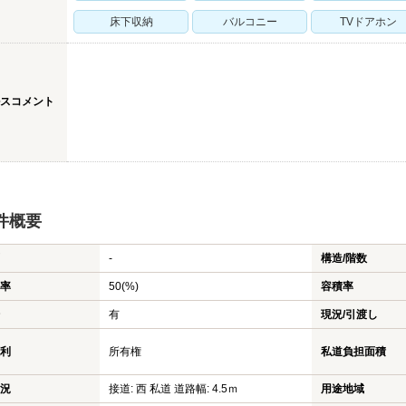
床下収納
バルコニー
TVドアホン
スコメント
件概要
-
構造/階数
率
50(%)
容積率
有
現況/引渡し
利
所有権
私道負担面積
況
接道: 西 私道 道路幅: 4.5ｍ
用途地域