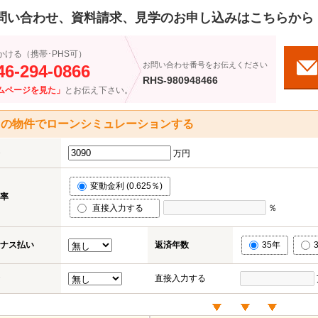
問い合わせ、資料請求、見学のお申し込みはこちらから
かける（携帯･PHS可）
お問い合わせ番号をお伝えください
46-294-0866
RHS-980948466
ムページを見た」
とお伝え下さい。
この物件でローンシミュレーションする
万円
変動金利 (0.625％)
率
直接入力する
％
ナス払い
返済年数
35年
直接入力する