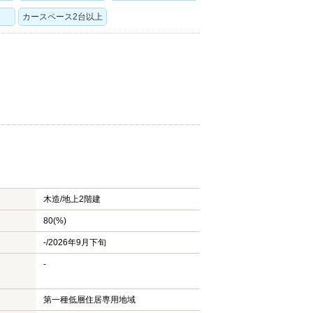
カースペース2台以上
木造/
地上2階建
80(%)
-/2026年9月下旬
-
第一種低層住居専用地域