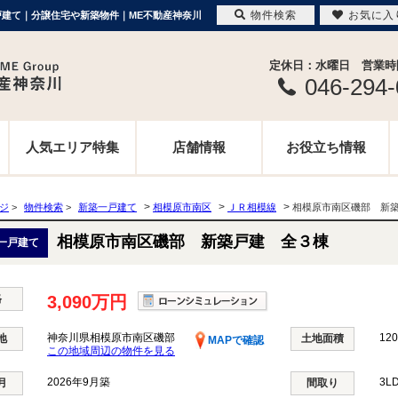
物件検索
お気に入
一戸建て｜分譲住宅や新築物件｜ME不動産神奈川
定休日：水曜日 営業時間 
046-294
人気エリア特集
店舗情報
お役立ち情報
>
>
>
ージ
>
物件検索
>
新築一戸建て
相模原市南区
ＪＲ相模線
相模原市南区磯部 新
相模原市南区磯部 新築戸建 全３棟
一戸建て
格
3,090万円
神奈川県相模原市南区磯部
120
地
土地面積
MAPで確認
この地域周辺の物件を見る
2026年9月築
3L
月
間取り