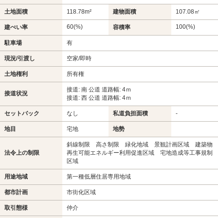
土地面積
118.78m²
建物面積
107.08㎡
60(%)
100(%)
建ぺい率
容積率
駐車場
有
現況/引渡し
空家/即時
土地権利
所有権
接道: 南 公道 道路幅: 4ｍ
接道状況
接道: 西 公道 道路幅: 4ｍ
セットバック
なし
私道負担面積
-
地目
宅地
地勢
斜線制限 高さ制限 緑化地域 景観計画区域 建築物
法令上の制限
再生可能エネルギー利用促進区域 宅地造成等工事規制
区域
用途地域
第一種低層住居専用地域
都市計画
市街化区域
取引態様
仲介