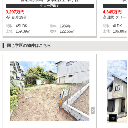
中古一戸建て
3,297万円
4,349万円
-駅 徒歩19分
高田駅 グリー
4SLDK
4LDK
間取
築年
1989年
間取
土地
159.39㎡
建物
122.55㎡
土地
106.80㎡
同じ学区の物件はこちら