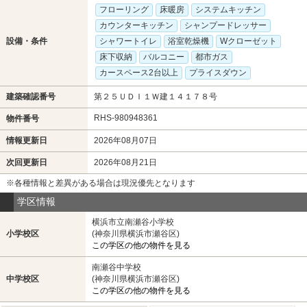
フローリング
床暖房
システムキッチン
カウンターキッチン
シャンプードレッサー
設備・条件
シャワートイレ
浴室乾燥機
Wクローゼット
床下収納
バルコニー
都市ガス
カースペース2台以上
プライスダウン
建築確認番号
第２５ＵＤＩ１Ｗ建１４１７８号
RHS-980948361
物件番号
情報更新日
2026年08月07日
次回更新日
2026年08月21日
※各種情報と差異がある場合は現況優先となります
学区情報
横浜市立南瀬谷小学校
小学校区
(神奈川県横浜市瀬谷区)
この学区の他の物件を見る
南瀬谷中学校
中学校区
(神奈川県横浜市瀬谷区)
この学区の他の物件を見る