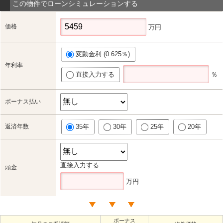
この物件でローンシミュレーションする
価格
万円
変動金利 (0.625％)
年利率
直接入力する
％
ボーナス払い
返済年数
35年
30年
25年
20年
直接入力する
頭金
万円
ボーナス