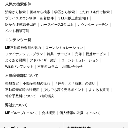
人気の検索条件
沿線から検索
価格から検索
学区から検索
こだわり条件で検索
プライスダウン物件
新着物件
３LDK以上家族向け
駅から徒歩15分以内
カースペース2台以上
カウンターキッチン
ペット相談可能
コンテンツ一覧
ME不動産神奈川の魅力
ローンシミュレーション
ファイナンシャルプラン
特典・サービス
売却
提携サービス
よくある質問
アドバイザー紹介
ローンシミュレーション
WEBパンフレット
不動産コラム
お問い合わせ
不動産売却について
売却査定
不動産売却の流れ
「仲介」と「買取」の違い
不動産売却時の諸費用
少しでも高く売るポイント
よくある質問
仲介手数料について
相続相談
弊社について
MEグループについて
会社概要
個人情報の取扱いについて