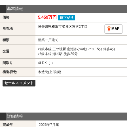
基本情報
5,459万円
価格
値下がり
神奈川県横浜市瀬谷区宮沢2丁目
所在地
MAP
種類
新築一戸建て
相鉄本線 三ツ境駅 南瀬谷小学校 バス15分 停歩4分
交通
相鉄本線 瀬谷駅 徒歩29分
間取り
4LDK（-）
構造/階数
木造/地上2階建
セールスコメント
詳細情報
完成年
2026年7月築