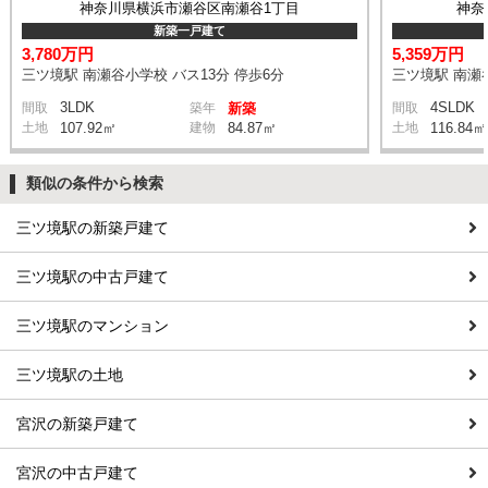
神奈川県横浜市瀬谷区南瀬谷1丁目
神奈
新築一戸建て
3,780万円
5,359万円
三ツ境駅 南瀬谷小学校 バス13分 停歩6分
三ツ境駅 南瀬谷
3LDK
4SLDK
間取
築年
新築
間取
土地
107.92㎡
建物
84.87㎡
土地
116.84㎡
類似の条件から検索
三ツ境駅の新築戸建て
三ツ境駅の中古戸建て
三ツ境駅のマンション
三ツ境駅の土地
宮沢の新築戸建て
宮沢の中古戸建て