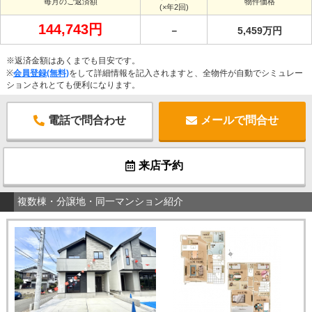
毎月のご返済額
物件価格
(×年2回)
144,743円
－
5,459万円
※返済金額はあくまでも目安です。
※
会員登録(無料)
をして詳細情報を記入されますと、全物件が自動でシミュレー
ションされとても便利になります。
電話で問合わせ
メールで問合せ
来店予約
複数棟・分譲地・同一マンション紹介