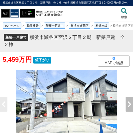
横浜市瀬谷区宮沢２丁目２期 新築戸建 全２棟 神奈川県横浜市瀬谷区宮沢2丁目｜5,459万円の新築一戸建て｜分譲住宅や新築物件｜ME不動産神奈川
検索
TOPページ
>
物件検索
>
新築一戸建て
>
横浜市瀬谷区
>
相鉄本線
>
横浜市瀬谷区
横浜市瀬谷区宮沢２丁目２期 新築戸建 全
新築一戸建て
２棟
5,459万円
値下がり
MAPで確認