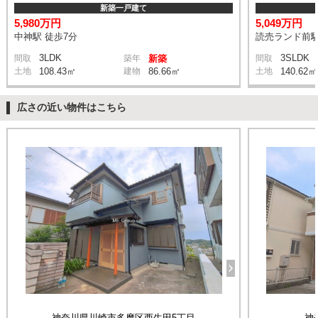
新築一戸建て
5,980万円
5,049万円
中神駅 徒歩7分
読売ランド前駅
3LDK
3SLDK
間取
築年
新築
間取
土地
108.43㎡
建物
86.66㎡
土地
140.62㎡
広さの近い物件はこちら
神奈川県川崎市多摩区西生田5丁目
神