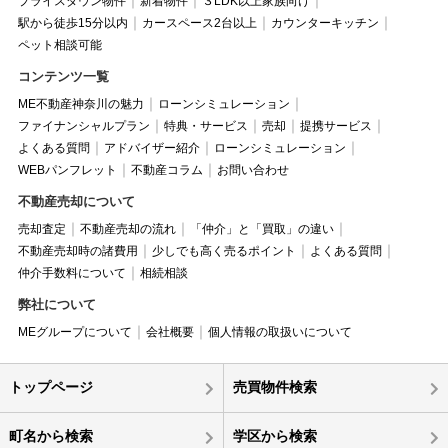
プライスダウン物件
新着物件
３LDK以上家族向け
駅から徒歩15分以内
カースペース2台以上
カウンターキッチン
ペット相談可能
コンテンツ一覧
ME不動産神奈川の魅力
ローンシミュレーション
ファイナンシャルプラン
特典・サービス
売却
提携サービス
よくある質問
アドバイザー紹介
ローンシミュレーション
WEBパンフレット
不動産コラム
お問い合わせ
不動産売却について
売却査定
不動産売却の流れ
「仲介」と「買取」の違い
不動産売却時の諸費用
少しでも高く売るポイント
よくある質問
仲介手数料について
相続相談
弊社について
MEグループについて
会社概要
個人情報の取扱いについて
トップページ
売買物件検索
町名から検索
学区から検索