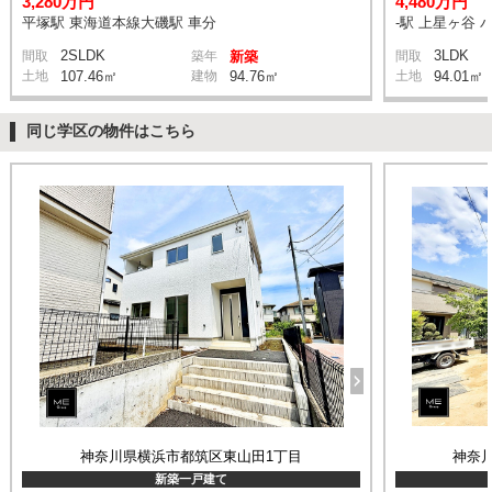
3,280万円
4,480万円
平塚駅 東海道本線大磯駅 車分
-駅 上星ヶ谷 
2SLDK
3LDK
間取
築年
新築
間取
土地
107.46㎡
建物
94.76㎡
土地
94.01㎡
同じ学区の物件はこちら
神奈川県横浜市都筑区東山田1丁目
神奈
新築一戸建て