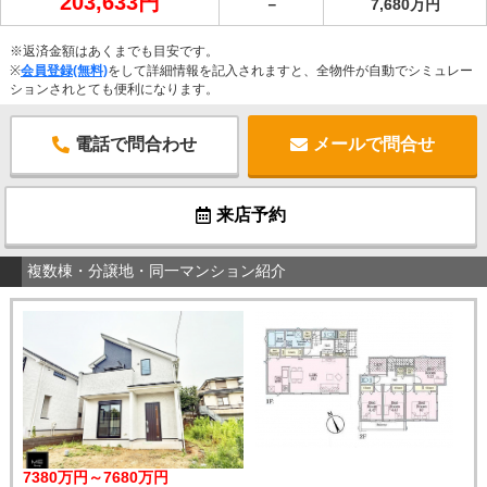
203,633円
－
7,680万円
※返済金額はあくまでも目安です。
※
会員登録(無料)
をして詳細情報を記入されますと、全物件が自動でシミュレー
ションされとても便利になります。
電話で問合わせ
メールで問合せ
来店予約
複数棟・分譲地・同一マンション紹介
7380万円～7680万円