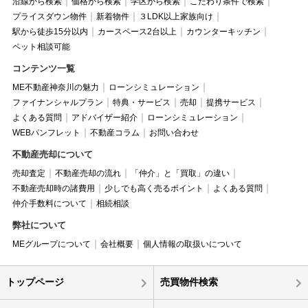
沿線から検索
価格から検索
学区から検索
こだわり条件で検索
プライスダウン物件
新着物件
３LDK以上家族向け
駅から徒歩15分以内
カースペース2台以上
カウンターキッチン
ペット相談可能
コンテンツ一覧
ME不動産神奈川の魅力
ローンシミュレーション
ファイナンシャルプラン
特典・サービス
売却
提携サービス
よくある質問
アドバイザー紹介
ローンシミュレーション
WEBパンフレット
不動産コラム
お問い合わせ
不動産売却について
売却査定
不動産売却の流れ
「仲介」と「買取」の違い
不動産売却時の諸費用
少しでも高く売るポイント
よくある質問
仲介手数料について
相続相談
弊社について
MEグループについて
会社概要
個人情報の取扱いについて
トップページ
売買物件検索