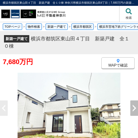
横浜市都筑区東山田４丁目 新築戸建 全１０棟 神奈川県横浜市都筑区東山田4丁目｜7,680万円の新築一戸建て｜分譲住宅や新築物件｜ME不動産神奈川
検索
TOPページ
>
物件検索
>
新築一戸建て
>
横浜市都筑区
>
横浜市営地下鉄グリーンラ
横浜市都筑区東山田４丁目 新築戸建 全１
新築一戸建て
０棟
7,680万円
MAPで確認