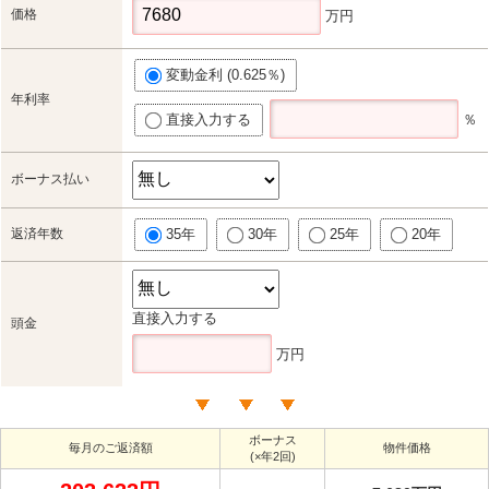
価格
万円
変動金利 (0.625％)
年利率
直接入力する
％
ボーナス払い
返済年数
35年
30年
25年
20年
直接入力する
頭金
万円
ボーナス
毎月のご返済額
物件価格
(×年2回)