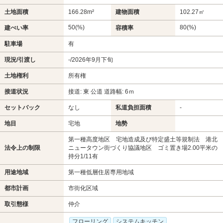
土地面積
166.28m²
建物面積
102.27㎡
50(%)
80(%)
建ぺい率
容積率
駐車場
有
現況/引渡し
-/2026年9月下旬
土地権利
所有権
接道状況
接道: 東 公道 道路幅: 6ｍ
セットバック
なし
私道負担面積
-
地目
宅地
地勢
第一種高度地区 宅地造成及び特定盛土等規制法 港北
法令上の制限
ニュータウン街づくり協議地区 ゴミ置き場2.00平米の
持分1/11有
用途地域
第一種低層住居専用地域
都市計画
市街化区域
取引態様
仲介
フローリング
システムキッチン