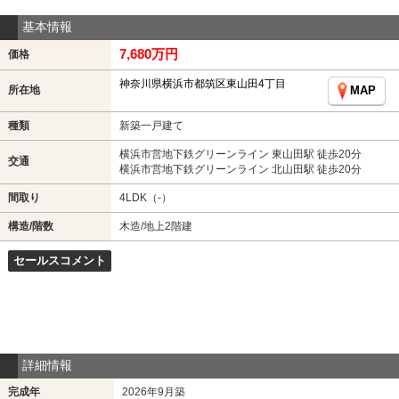
基本情報
7,680万円
価格
神奈川県横浜市都筑区東山田4丁目
所在地
MAP
種類
新築一戸建て
横浜市営地下鉄グリーンライン 東山田駅 徒歩20分
交通
横浜市営地下鉄グリーンライン 北山田駅 徒歩20分
間取り
4LDK（-）
構造/階数
木造/地上2階建
セールスコメント
詳細情報
完成年
2026年9月築