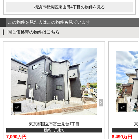
横浜市都筑区東山田4丁目の物件を見る
この物件を見た人はこの物件も見ています
同じ価格帯の物件はこちら
東京都国立市富士見台1丁目
東
新築一戸建て
7,090万円
6,490万円