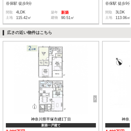
谷保駅 徒歩9分
谷保駅 徒歩9
4LDK
3LDK
間取
築年
新築
間取
土地
115.42㎡
建物
90.51㎡
土地
113.06㎡
広さの近い物件はこちら
神奈川県平塚市纒1丁目
神奈
新築一戸建て