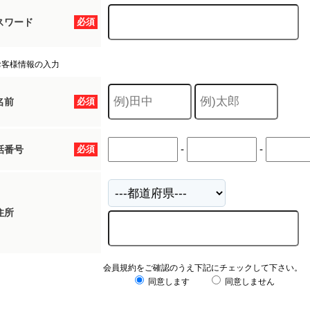
スワード
必須
お客様情報の入力
名前
必須
-
-
話番号
必須
住所
会員規約をご確認のうえ下記にチェックして下さい。
同意します
同意しません