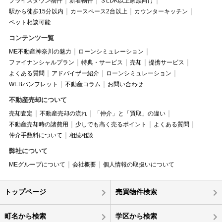
プライスダウン物件
新着物件
３LDK以上家族向け
駅から徒歩15分以内
カースペース2台以上
カウンターキッチン
ペット相談可能
コンテンツ一覧
ME不動産神奈川の魅力
ローンシミュレーション
ファイナンシャルプラン
特典・サービス
売却
提携サービス
よくある質問
アドバイザー紹介
ローンシミュレーション
WEBパンフレット
不動産コラム
お問い合わせ
不動産売却について
売却査定
不動産売却の流れ
「仲介」と「買取」の違い
不動産売却時の諸費用
少しでも高く売るポイント
よくある質問
仲介手数料について
相続相談
弊社について
MEグループについて
会社概要
個人情報の取扱いについて
トップページ
売買物件検索
町名から検索
学区から検索