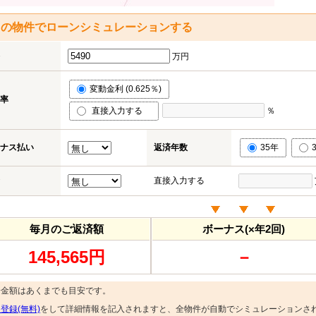
この物件でローンシミュレーションする
万円
変動金利 (0.625％)
率
直接入力する
％
ナス払い
返済年数
35年
直接入力する
毎月のご返済額
ボーナス(×年2回)
145,565円
－
済金額はあくまでも目安です。
登録(無料)
をして詳細情報を記入されますと、全物件が自動でシミュレーションさ