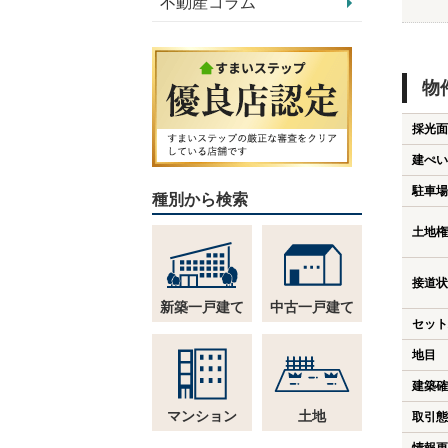
不動産コラム
物
採光面
建ぺい
駐車場
種別から検索
土地権
接道状
新築一戸建て
中古一戸建て
セット
地目
建築確
マンション
土地
取引態