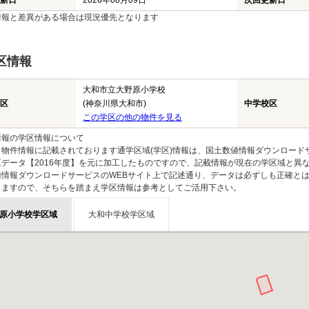
新日
2026年08月09日
次回更新日
情報と差異がある場合は現況優先となります
区情報
大和市立大野原小学校
区
(神奈川県大和市)
中学校区
この学区の他の物件を見る
情報の学区情報について
物件情報に記載されております通学区域(学区)情報は、国土数値情報ダウンロードサ
区データ【2016年度】を元に加工したものですので、記載情報が現在の学区域と異
値情報ダウンロードサービスのWEBサイト上で記述通り、データは必ずしも正確とは
りますので、そちらを踏まえ学区情報は参考としてご活用下さい。
原小学校学区域
大和中学校学区域