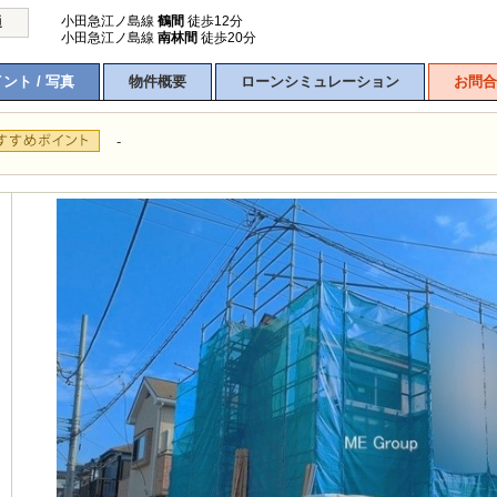
小田急江ノ島線
鶴間
徒歩12分
通
小田急江ノ島線
南林間
徒歩20分
ント / 写真
物件概要
ローンシミュレーション
お問合
-