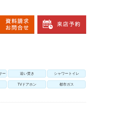
サー
追い焚き
シャワートイレ
TVドアホン
都市ガス