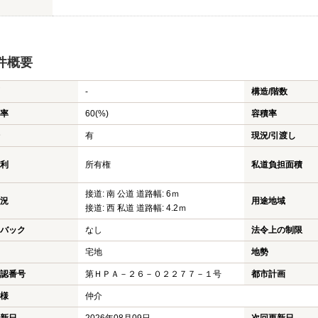
件概要
-
構造/階数
率
60(%)
容積率
有
現況/引渡し
利
所有権
私道負担面積
接道: 南 公道 道路幅: 6ｍ
況
用途地域
接道: 西 私道 道路幅: 4.2ｍ
バック
なし
法令上の制限
宅地
地勢
認番号
第ＨＰＡ－２６－０２２７７－１号
都市計画
様
仲介