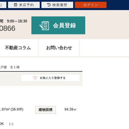
り
来店予約
検索履歴
ログイン
9:00～18:30
会員登録
-0866
不動産コラム
お問い合わせ
築戸建 全１棟
1.97m² (36.9坪)
94.39㎡
建物面積
DK （-）