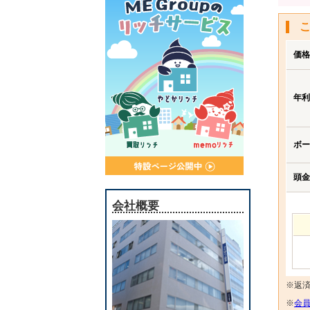
価格
年利
ボー
頭金
会社概要
※返
※
会員