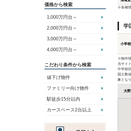
情報更
価格から検索
※各種
1,000万円台～
学
2,000万円台～
3,000万円台～
小学校
4,000万円台～
※物件
当サイト
こだわり条件から検索
中学校
国土数
値下げ物件
象とな
ファミリー向け物件
大野
駅徒歩15分以内
カースペース2台以上