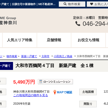
物件検索
お気に入
大和市西鶴間４丁目 新築戸建 全１棟 神奈川県大和市西鶴間4丁目｜5,490万円の新築一戸建て｜分譲住宅や新築物件｜ME不動産神奈川
定休日：水曜日 営業時間 
046-294
人気エリア特集
店舗情報
お役立ち情報
>
>
>
ージ
>
物件検索
>
新築一戸建て
大和市
小田急江ノ島線
大和市西鶴間４丁目 新
大和市西鶴間４丁目 新築戸建 全１棟
一戸建て
格
5,490万円
神奈川県大和市西鶴間4丁目
12
地
土地面積
MAPで確認
この地域周辺の物件を見る
2026年9月築
4L
月
間取り