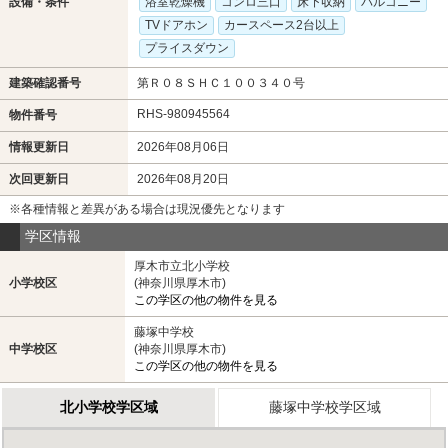
設備・条件
浴室乾燥機
コンロ三口
床下収納
バルコニー
TVドアホン
カースペース2台以上
プライスダウン
建築確認番号
第Ｒ０８ＳＨＣ１００３４０号
RHS-980945564
物件番号
情報更新日
2026年08月06日
次回更新日
2026年08月20日
※各種情報と差異がある場合は現況優先となります
学区情報
厚木市立北小学校
小学校区
(神奈川県厚木市)
この学区の他の物件を見る
藤塚中学校
中学校区
(神奈川県厚木市)
この学区の他の物件を見る
北小学校学区域
藤塚中学校学区域