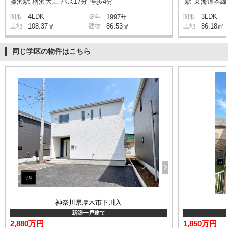
藤沢駅 柄沢大上 バス17分 停歩4分
-駅 東海道本
4LDK
3LDK
間取
築年
1997年
間取
土地
108.37㎡
建物
86.53㎡
土地
86.18㎡
同じ学区の物件はこちら
神奈川県厚木市下川入
新築一戸建て
2,880万円
1,850万円