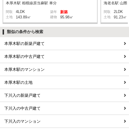
本厚木駅 相模線原当麻駅 車分
海老名駅 山際 
4LDK
2LDK
間取
築年
新築
間取
土地
143.89㎡
建物
95.98㎡
土地
91.23㎡
類似の条件から検索
本厚木駅の新築戸建て
本厚木駅の中古戸建て
本厚木駅のマンション
本厚木駅の土地
下川入の新築戸建て
下川入の中古戸建て
下川入のマンション