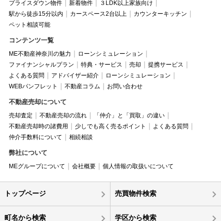
プライスダウン物件
新着物件
３LDK以上家族向け
駅から徒歩15分以内
カースペース2台以上
カウンターキッチン
ペット相談可能
コンテンツ一覧
ME不動産神奈川の魅力
ローンシミュレーション
ファイナンシャルプラン
特典・サービス
売却
提携サービス
よくある質問
アドバイザー紹介
ローンシミュレーション
WEBパンフレット
不動産コラム
お問い合わせ
不動産売却について
売却査定
不動産売却の流れ
「仲介」と「買取」の違い
不動産売却時の諸費用
少しでも高く売るポイント
よくある質問
仲介手数料について
相続相談
弊社について
MEグループについて
会社概要
個人情報の取扱いについて
トップページ
売買物件検索
町名から検索
学区から検索