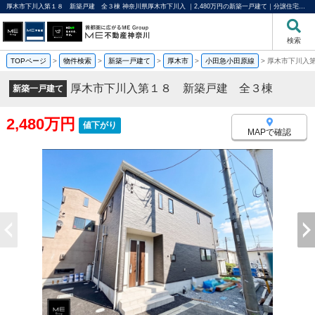
厚木市下川入第１８ 新築戸建 全３棟 神奈川県厚木市下川入 ｜2,480万円の新築一戸建て｜分譲住宅や新築物件｜ME不動産神奈川
検索
TOPページ
>
物件検索
>
新築一戸建て
>
厚木市
>
小田急小田原線
>
厚木市下川入
厚木市下川入第１８ 新築戸建 全３棟
新築一戸建て
2,480万円
値下がり
MAPで確認