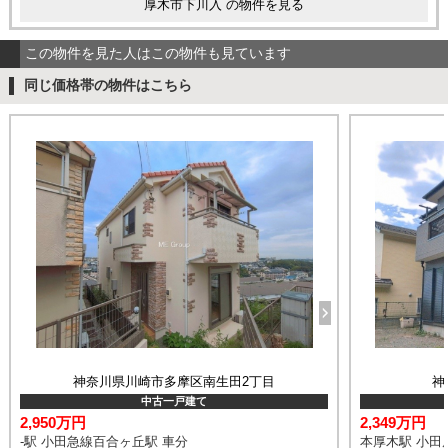
厚木市下川入 の物件を見る
この物件を見た人はこの物件も見ています
同じ価格帯の物件はこちら
神奈川県川崎市多摩区南生田2丁目
神
中古一戸建て
2,950万円
2,349万円
-駅 小田急線百合ヶ丘駅 車分
本厚木駅 小田