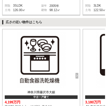
3SLDK
3LDK
間取
築年
2005年
間取
土地
126.00㎡
建物
98.12㎡
土地
122.50㎡
広さの近い物件はこちら
神奈川県藤沢市大鋸
中古一戸建て
4,199万円
3,180万円