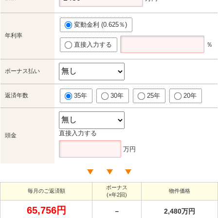
変動金利 (0.625％)
年利率
直接入力する
％
ボーナス払い
返済年数
35年
30年
25年
20年
直接入力する
頭金
万円
ボーナス
毎月のご返済額
物件価格
(×年2回)
65,756円
－
2,480万円