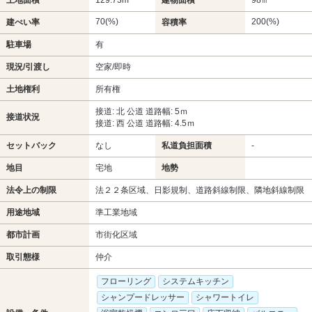
70(%)
200(%)
建ぺい率
容積率
駐車場
有
現況/引渡し
空家/即時
土地権利
所有権
接道: 北 公道 道路幅: 5ｍ
接道状況
接道: 西 公道 道路幅: 4.5ｍ
セットバック
なし
私道負担面積
-
地目
宅地
地勢
法令上の制限
法２２条区域、日影規制、道路斜線制限、隣地斜線制限
用途地域
準工業地域
都市計画
市街化区域
取引態様
仲介
フローリング
システムキッチン
シャンプードレッサー
シャワートイレ