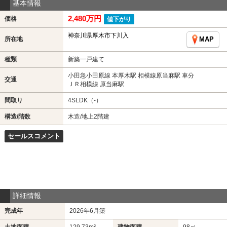
基本情報
2,480万円
価格
値下がり
神奈川県厚木市下川入
所在地
MAP
種類
新築一戸建て
小田急小田原線 本厚木駅 相模線原当麻駅 車分
交通
ＪＲ相模線 原当麻駅
間取り
4SLDK（-）
構造/階数
木造/地上2階建
セールスコメント
詳細情報
完成年
2026年6月築
土地面積
129.73m²
建物面積
98㎡