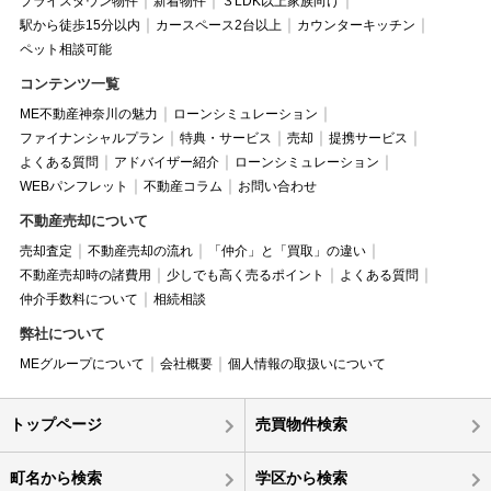
プライスダウン物件
新着物件
３LDK以上家族向け
駅から徒歩15分以内
カースペース2台以上
カウンターキッチン
ペット相談可能
コンテンツ一覧
ME不動産神奈川の魅力
ローンシミュレーション
ファイナンシャルプラン
特典・サービス
売却
提携サービス
よくある質問
アドバイザー紹介
ローンシミュレーション
WEBパンフレット
不動産コラム
お問い合わせ
不動産売却について
売却査定
不動産売却の流れ
「仲介」と「買取」の違い
不動産売却時の諸費用
少しでも高く売るポイント
よくある質問
仲介手数料について
相続相談
弊社について
MEグループについて
会社概要
個人情報の取扱いについて
トップページ
売買物件検索
町名から検索
学区から検索