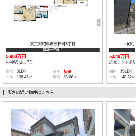
東京都昭島市朝日町5丁目
神奈
新築一戸建て
5,980万円
5,049万円
中神駅 徒歩7分
読売ランド前駅
3LDK
3SLDK
間取
築年
新築
間取
土地
108.43㎡
建物
86.66㎡
土地
140.62㎡
広さの近い物件はこちら