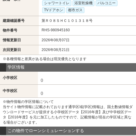
シャワートイレ
浴室乾燥機
バルコニー
TVドアホン
都市ガス
建築確認番号
第Ｒ０８ＳＨＣ１０１３１８号
RHS-980945160
物件番号
情報更新日
2026年08月07日
次回更新日
2026年08月21日
※各種情報と差異がある場合は現況優先となります
学区情報
小学校区
()
中学校区
()
※物件情報の学区情報について
当サイト物件情報に記載されております通学区域(学区)情報は、国土数値情報ダ
ウンロードサービスが提供する小学校区データ【2016年度】及び中学校区デー
タ【2016年度】を元に加工したものですので、記載情報が現在の学区域と異な
る場合がございます。
この物件でローンシミュレーションする