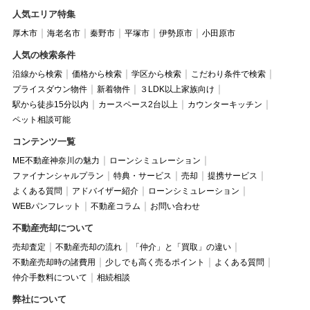
人気エリア特集
厚木市
海老名市
秦野市
平塚市
伊勢原市
小田原市
人気の検索条件
沿線から検索
価格から検索
学区から検索
こだわり条件で検索
プライスダウン物件
新着物件
３LDK以上家族向け
駅から徒歩15分以内
カースペース2台以上
カウンターキッチン
ペット相談可能
コンテンツ一覧
ME不動産神奈川の魅力
ローンシミュレーション
ファイナンシャルプラン
特典・サービス
売却
提携サービス
よくある質問
アドバイザー紹介
ローンシミュレーション
WEBパンフレット
不動産コラム
お問い合わせ
不動産売却について
売却査定
不動産売却の流れ
「仲介」と「買取」の違い
不動産売却時の諸費用
少しでも高く売るポイント
よくある質問
仲介手数料について
相続相談
弊社について