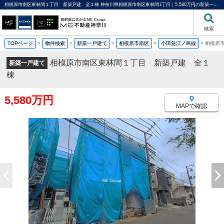
相模原市南区東林間１丁目 新築戸建 全１棟 神奈川県相模原市南区東林間1丁目｜5,580万円の新築一戸建て｜分譲住宅や新築物件｜ME不動産神奈川
検索
TOPページ
>
物件検索
>
新築一戸建て
>
相模原市南区
>
小田急江ノ島線
>
相模原
相模原市南区東林間１丁目 新築戸建 全１
新築一戸建て
棟
5,580万円
MAPで確認