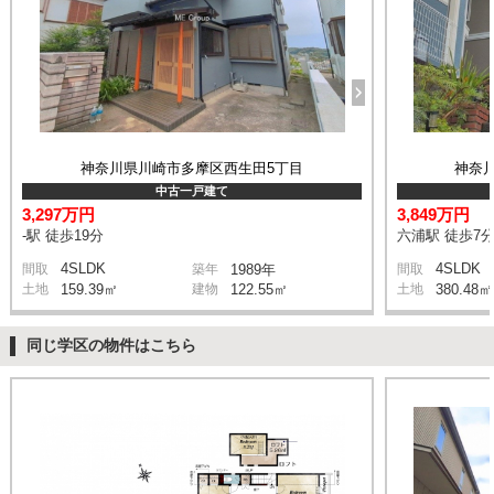
神奈川県川崎市多摩区西生田5丁目
神奈
中古一戸建て
3,297万円
3,849万円
-駅 徒歩19分
六浦駅 徒歩7
4SLDK
4SLDK
間取
築年
1989年
間取
土地
159.39㎡
建物
122.55㎡
土地
380.48㎡
同じ学区の物件はこちら