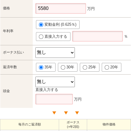
価格
万円
変動金利 (0.625％)
年利率
直接入力する
％
ボーナス払い
返済年数
35年
30年
25年
20年
直接入力する
頭金
万円
ボーナス
毎月のご返済額
物件価格
(×年2回)