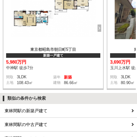
東京都昭島市朝日町5丁目
新築一戸建て
5,980万円
3,690万円
中神駅 徒歩7分
玉川上水駅 徒
3LDK
3LDK
間取
築年
新築
間取
土地
108.43㎡
建物
86.66㎡
土地
80.90㎡
類似の条件から検索
東林間駅の新築戸建て
東林間駅の中古戸建て