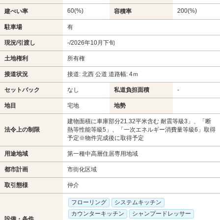
60(%)
200(%)
建ぺい率
容積率
駐車場
有
現況/引渡し
-/2026年10月下旬
土地権利
所有権
接道状況
接道: 北西 公道 道路幅: 4ｍ
セットバック
なし
私道負担面積
-
地目
宅地
地勢
建物面積に車庫部分21.32平米含む 耐震等級3」、「断
法令上の制限
熱等性能等級5」、「一次エネルギー消費量等級6」取得
予定※物件完成後に取得予定
用途地域
第一種中高層住居専用地域
都市計画
市街化区域
取引態様
仲介
フローリング
システムキッチン
カウンターキッチン
シャンプードレッサー
設備・条件