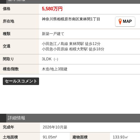
5,580万円
価格
神奈川県相模原市南区東林間1丁目
所在地
MAP
種類
新築一戸建て
小田急江ノ島線 東林間駅 徒歩12分
交通
小田急小田原線 相模大野駅 徒歩18分
間取り
3LDK（-）
構造/階数
木造/地上3階建
セールスコメント
詳細情報
完成年
2026年10月築
土地面積
91.05m²
建物面積
133.93㎡