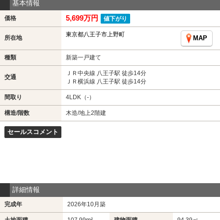
基本情報
5,699万円
価格
値下がり
東京都八王子市上野町
所在地
MAP
種類
新築一戸建て
ＪＲ中央線 八王子駅 徒歩14分
交通
ＪＲ横浜線 八王子駅 徒歩14分
間取り
4LDK（-）
構造/階数
木造/地上2階建
セールスコメント
詳細情報
完成年
2026年10月築
土地面積
107.99m²
建物面積
94.39㎡