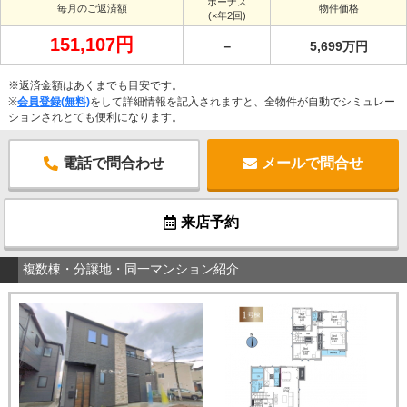
ボーナス
毎月のご返済額
物件価格
(×年2回)
151,107円
－
5,699万円
※返済金額はあくまでも目安です。
※
会員登録(無料)
をして詳細情報を記入されますと、全物件が自動でシミュレー
ションされとても便利になります。
電話で問合わせ
メールで問合せ
来店予約
複数棟・分譲地・同一マンション紹介