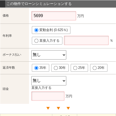
この物件でローンシミュレーションする
価格
万円
変動金利 (0.625％)
年利率
直接入力する
％
ボーナス払い
返済年数
35年
30年
25年
20年
直接入力する
頭金
万円