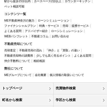
駅から徒歩15分以内
カースペース2台以上
カウンターキッチン
ペット相談可能
コンテンツ一覧
ME不動産神奈川の魅力
ローンシミュレーション
ファイナンシャルプラン
特典・サービス
売却
提携サービス
よくある質問
アドバイザー紹介
ローンシミュレーション
WEBパンフレット
不動産コラム
お問い合わせ
不動産売却について
売却査定
不動産売却の流れ
「仲介」と「買取」の違い
不動産売却時の諸費用
少しでも高く売るポイント
よくある質問
仲介手数料について
相続相談
弊社について
MEグループについて
会社概要
個人情報の取扱いについて
トップページ
売買物件検索
町名から検索
学区から検索