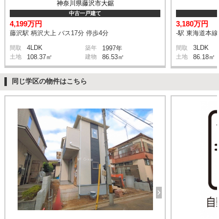
神奈川県藤沢市大鋸
中古一戸建て
4,199万円
3,180万円
藤沢駅 柄沢大上 バス17分 停歩4分
-駅 東海道本
4LDK
3LDK
間取
築年
1997年
間取
土地
108.37㎡
建物
86.53㎡
土地
86.18㎡
同じ学区の物件はこちら