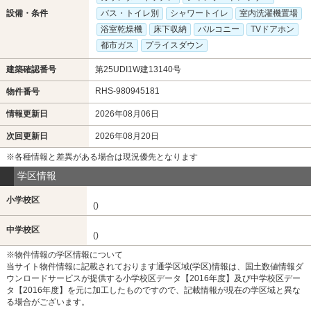
設備・条件
バス・トイレ別
シャワートイレ
室内洗濯機置場
浴室乾燥機
床下収納
バルコニー
TVドアホン
都市ガス
プライスダウン
建築確認番号
第25UDI1W建13140号
RHS-980945181
物件番号
情報更新日
2026年08月06日
次回更新日
2026年08月20日
※各種情報と差異がある場合は現況優先となります
学区情報
小学校区
()
中学校区
()
※物件情報の学区情報について
当サイト物件情報に記載されております通学区域(学区)情報は、国土数値情報ダ
ウンロードサービスが提供する小学校区データ【2016年度】及び中学校区デー
タ【2016年度】を元に加工したものですので、記載情報が現在の学区域と異な
る場合がございます。