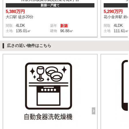
新築一戸建て
5,380万円
5,290万円
大口駅 徒歩20分
花小金井駅 鈴の
4LDK
4LDK
間取
築年
新築
間取
土地
135.01㎡
建物
96.88㎡
土地
111.61㎡
広さの近い物件はこちら