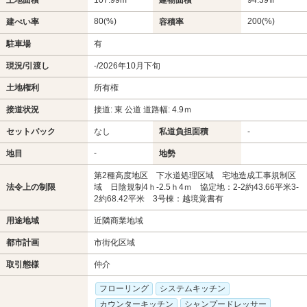
80(%)
200(%)
建ぺい率
容積率
駐車場
有
現況/引渡し
-/2026年10月下旬
土地権利
所有権
接道状況
接道: 東 公道 道路幅: 4.9ｍ
セットバック
なし
私道負担面積
-
-
地目
地勢
第2種高度地区 下水道処理区域 宅地造成工事規制区
法令上の制限
域 日陰規制4ｈ-2.5ｈ4ｍ 協定地：2-2約43.66平米3-
2約68.42平米 3号棟：越境覚書有
用途地域
近隣商業地域
都市計画
市街化区域
取引態様
仲介
フローリング
システムキッチン
カウンターキッチン
シャンプードレッサー