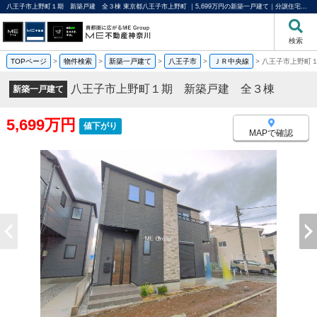
八王子市上野町１期 新築戸建 全３棟 東京都八王子市上野町 ｜5,699万円の新築一戸建て｜分譲住宅や新築物件｜ME不動産神奈川
検索
TOPページ
>
物件検索
>
新築一戸建て
>
八王子市
>
ＪＲ中央線
>
八王子市上野町
八王子市上野町１期 新築戸建 全３棟
新築一戸建て
5,699万円
値下がり
MAPで確認