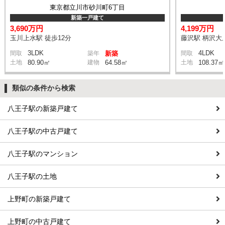
東京都立川市砂川町6丁目
新築一戸建て
3,690万円
4,199万円
玉川上水駅 徒歩12分
藤沢駅 柄沢大上
3LDK
4LDK
間取
築年
新築
間取
土地
80.90㎡
建物
64.58㎡
土地
108.37㎡
類似の条件から検索
八王子駅の新築戸建て
八王子駅の中古戸建て
八王子駅のマンション
八王子駅の土地
上野町の新築戸建て
上野町の中古戸建て