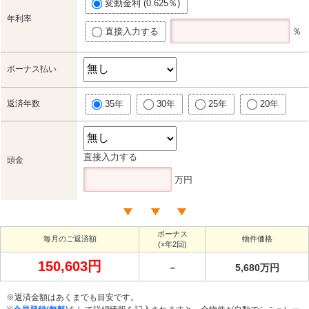
変動金利 (0.625％)
年利率
直接入力する
％
ボーナス払い
返済年数
35年
30年
25年
20年
直接入力する
頭金
万円
ボーナス
毎月のご返済額
物件価格
(×年2回)
150,603円
－
5,680万円
※返済金額はあくまでも目安です。