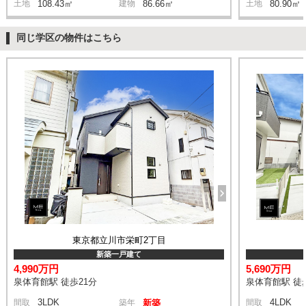
土地
108.43㎡
建物
86.66㎡
土地
80.90㎡
同じ学区の物件はこちら
東京都立川市栄町2丁目
新築一戸建て
4,990万円
5,690万円
泉体育館駅 徒歩21分
泉体育館駅 徒
3LDK
4LDK
間取
築年
新築
間取