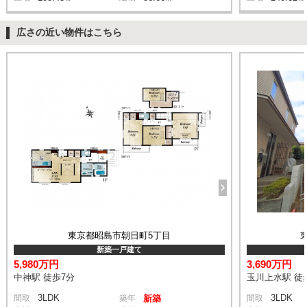
広さの近い物件はこちら
東京都昭島市朝日町5丁目
新築一戸建て
5,980万円
3,690万円
中神駅 徒歩7分
玉川上水駅 徒
3LDK
3LDK
間取
築年
新築
間取