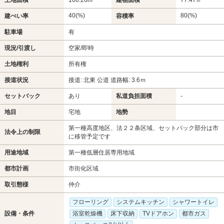
40(%)
80(%)
建ぺい率
容積率
駐車場
有
現況/引渡し
空家/即時
土地権利
所有権
接道状況
接道: 北東 公道 道路幅: 3.6ｍ
セットバック
あり
私道負担面積
-
地目
宅地
地勢
第一種高度地区、法２２条区域、セットバック部分は市
法令上の制限
に移管予定です
用途地域
第一種低層住居専用地域
都市計画
市街化区域
取引態様
仲介
フローリング
システムキッチン
シャワートイレ
設備・条件
浴室乾燥機
床下収納
TVドアホン
都市ガス