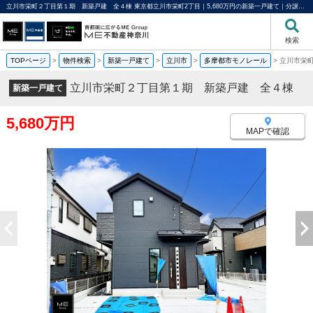
立川市栄町２丁目第１期 新築戸建 全４棟 東京都立川市栄町2丁目｜5,680万円の新築一戸建て｜分譲住宅や新築物件｜ME不動産神奈川
検索
TOPページ
>
物件検索
>
新築一戸建て
>
立川市
>
多摩都市モノレール
>
立川市栄
立川市栄町２丁目第１期 新築戸建 全４棟
新築一戸建て
5,680万円
MAPで確認