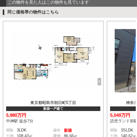
この物件を見た人はこの物件も見ています
同じ価格帯の物件はこちら
東京都昭島市朝日町5丁目
神奈
新築一戸建て
5,980万円
5,049万円
中神駅 徒歩7分
読売ランド前駅
3LDK
3SLDK
間取
築年
新築
間取
土地
108.43㎡
建物
86.66㎡
土地
140.62㎡