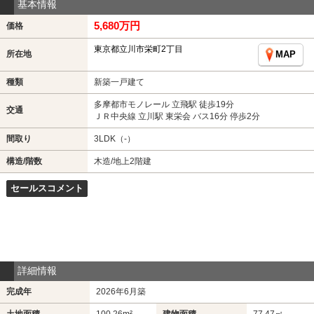
基本情報
5,680万円
価格
東京都立川市栄町2丁目
所在地
MAP
種類
新築一戸建て
多摩都市モノレール 立飛駅 徒歩19分
交通
ＪＲ中央線 立川駅 東栄会 バス16分 停歩2分
間取り
3LDK（-）
構造/階数
木造/地上2階建
セールスコメント
詳細情報
完成年
2026年6月築
土地面積
100.26m²
建物面積
77.47㎡