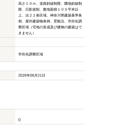
高さ１０ｍ、道路斜線制限、隣地斜線制
限、日影規制、敷地面積１００平米以
上、法２２条区域、神奈川県建築基準条
例、屋外建築物条例、景観法、市街化調
整区域（宅地の造成及び建物の建築はで
きません）
市街化調整区域
2026年08月21日
()