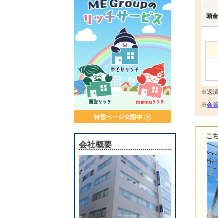
頭金
※返
※
会員
こ
会社概要