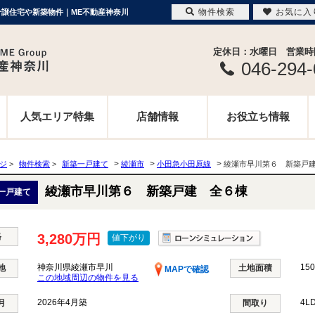
物件検索
お気に入
分譲住宅や新築物件｜ME不動産神奈川
定休日：水曜日 営業時間 
046-294
人気エリア特集
店舗情報
お役立ち情報
>
>
>
ージ
>
物件検索
>
新築一戸建て
綾瀬市
小田急小田原線
綾瀬市早川第６ 新築戸
綾瀬市早川第６ 新築戸建 全６棟
一戸建て
格
3,280万円
値下がり
神奈川県綾瀬市早川
150
地
土地面積
MAPで確認
この地域周辺の物件を見る
2026年4月築
4L
月
間取り