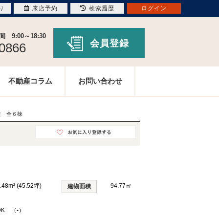
り
来店予約
検索履歴
ログイン
9:00～18:30
会員登録
-0866
不動産コラム
お問い合わせ
建 全６棟
.48m² (45.52坪)
94.77㎡
建物面積
DK （-）