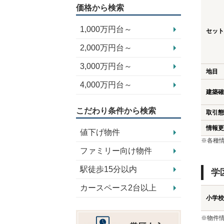
価格から検索
1,000万円台～
セット
2,000万円台～
3,000万円台～
地目
4,000万円台～
建築確
こだわり条件から検索
取引態
情報更
値下げ物件
※各種
ファミリー向け物件
駅徒歩15分以内
学
カースペース2台以上
小学校
※物件