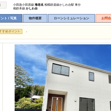
小田急小田原線
海老名
相模鉄道線かしわ台駅 車分
通
相鉄本線
かしわ台
ント / 写真
物件概要
ローンシミュレーション
お問合
-