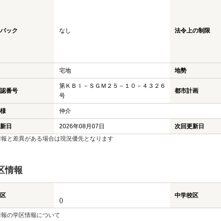
バック
なし
法令上の制限
宅地
地勢
第ＫＢＩ－ＳＧＭ２５－１０－４３２６
認番号
都市計画
号
様
仲介
新日
2026年08月07日
次回更新日
情報と差異がある場合は現況優先となります
区情報
区
中学校区
()
情報の学区情報について