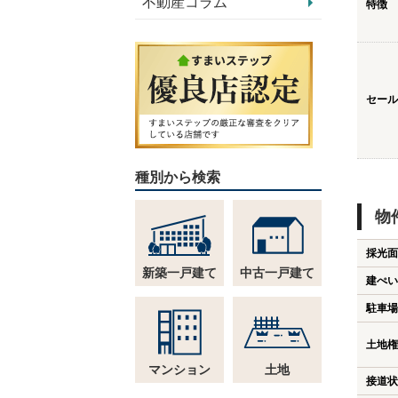
不動産コラム
特徴
セール
種別から検索
物
採光面
新築一戸建て
中古一戸建て
建ぺい
駐車場
土地権
マンション
土地
接道状