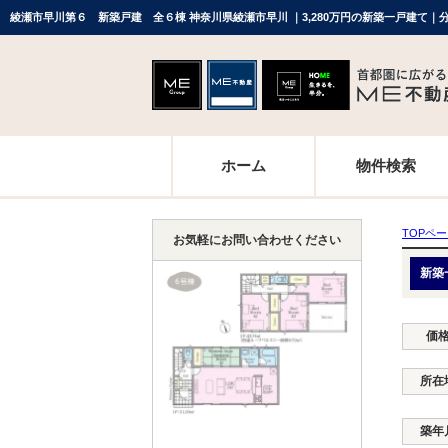
綾瀬市早川第６ 新築戸建 全６棟 神奈川県綾瀬市早川 ｜3,280万円の新築一戸建て｜
ホーム
物件検索
TOPペ
お気軽にお問い合わせください
新築
価
所在
築年