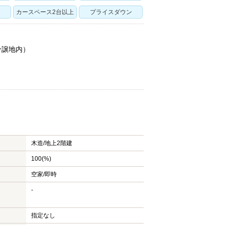
カースペース2台以上
プライスダウン
分譲地内）
木造/
地上2階建
100(%)
空家/即時
-
指定なし