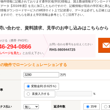
物件情報に記載されております通学区域(学区)情報は、国土数値情報ダウンロードサ
区データ【2016年度】を元に加工したものですので、記載情報が現在の学区域と異
値情報ダウンロードサービスのWEBサイト上で記述通り、データは必ずしも正確とは
りますので、そちらを踏まえ学区情報は参考としてご活用下さい。
問い合わせ、資料請求、見学のお申し込みはこちらから
かける（携帯･PHS可）
お問い合わせ番号をお伝えください
46-294-0866
RHS-980944725
ムページを見た」
とお伝え下さい。
この物件でローンシミュレーションする
万円
変動金利 (0.625％)
率
直接入力する
％
ナス払い
返済年数
35年