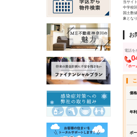
当サイト
中学校
国土数
象とな
お
電話を
0
「ホー
価格
年利
ボー