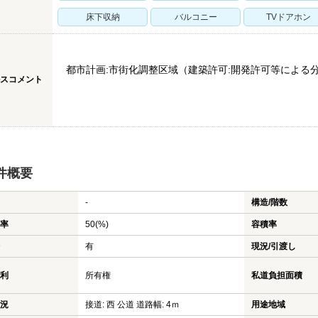
床下収納
バルコニー
TVドアホン
都市計画:市街化調整区域（建築許可:開発許可等による
スコメント
件概要
-
構造/階数
率
50(%)
容積率
有
現況/引渡し
利
所有権
私道負担面積
況
接道: 西 公道 道路幅: 4ｍ
用途地域