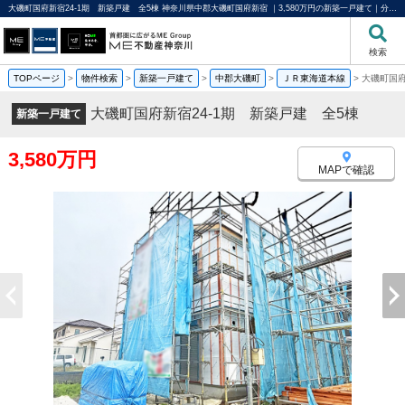
大磯町国府新宿24-1期 新築戸建 全5棟 神奈川県中郡大磯町国府新宿 ｜3,580万円の新築一戸建て｜分譲住宅や新築物件｜ME不動産神奈川
検索
TOPページ
>
物件検索
>
新築一戸建て
>
中郡大磯町
>
ＪＲ東海道本線
>
大磯町国府
大磯町国府新宿24-1期 新築戸建 全5棟
新築一戸建て
3,580万円
MAPで確認