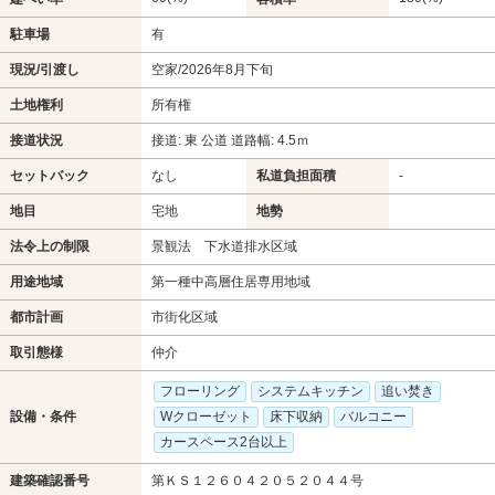
駐車場
有
現況/引渡し
空家/2026年8月下旬
土地権利
所有権
接道状況
接道: 東 公道 道路幅: 4.5ｍ
セットバック
なし
私道負担面積
-
地目
宅地
地勢
法令上の制限
景観法 下水道排水区域
用途地域
第一種中高層住居専用地域
都市計画
市街化区域
取引態様
仲介
フローリング
システムキッチン
追い焚き
設備・条件
Wクローゼット
床下収納
バルコニー
カースペース2台以上
建築確認番号
第ＫＳ１２６０４２０５２０４４号