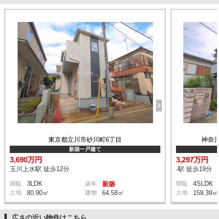
東京都立川市砂川町6丁目
神奈
新築一戸建て
3,690万円
3,297万円
玉川上水駅 徒歩12分
-駅 徒歩19分
3LDK
4SLDK
間取
築年
新築
間取
土地
80.90㎡
建物
64.58㎡
土地
159.39㎡
広さの近い物件はこちら