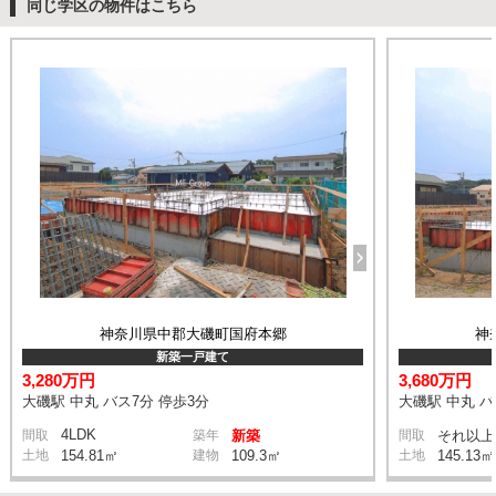
同じ学区の物件はこちら
神奈川県中郡大磯町国府本郷
神
新築一戸建て
3,280万円
3,680万円
大磯駅 中丸 バス7分 停歩3分
大磯駅 中丸 バ
4LDK
間取
築年
新築
間取
それ以上
土地
154.81㎡
建物
109.3㎡
土地
145.13㎡