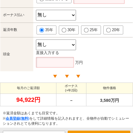
ボーナス払い
返済年数
35年
30年
25年
20年
直接入力する
頭金
万円
ボーナス
毎月のご返済額
物件価格
(×年2回)
94,922円
－
3,580万円
※返済金額はあくまでも目安です。
※
会員登録(無料)
をして詳細情報を記入されますと、全物件が自動でシミュレー
ションされとても便利になります。