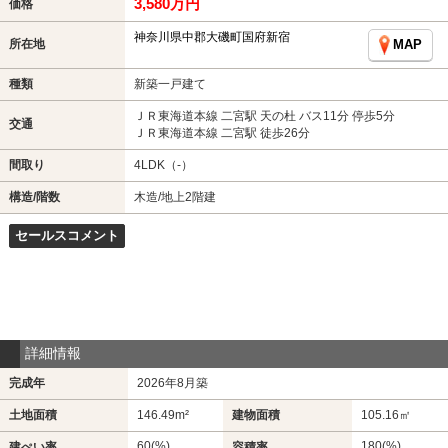
3,580万円
価格
神奈川県中郡大磯町国府新宿
所在地
MAP
種類
新築一戸建て
ＪＲ東海道本線 二宮駅 天の杜 バス11分 停歩5分
交通
ＪＲ東海道本線 二宮駅 徒歩26分
間取り
4LDK（-）
構造/階数
木造/地上2階建
セールスコメント
詳細情報
完成年
2026年8月築
土地面積
146.49m²
建物面積
105.16㎡
60(%)
180(%)
建ぺい率
容積率