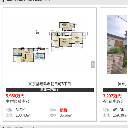
東京都昭島市朝日町5丁目
神奈
新築一戸建て
5,980万円
3,297万円
中神駅 徒歩7分
-駅 徒歩19分
3LDK
4SLDK
間取
築年
新築
間取
土地
108.43㎡
建物
86.66㎡
土地
159.39㎡