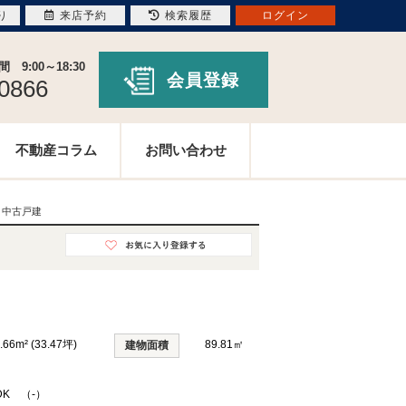
り
来店予約
検索履歴
ログイン
9:00～18:30
会員登録
-0866
不動産コラム
お問い合わせ
 中古戸建
.66m² (33.47坪)
89.81㎡
建物面積
DK （-）