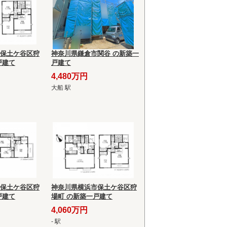
保土ケ谷区狩
神奈川県鎌倉市関谷 の新築一
戸建て
戸建て
4,480万円
大船 駅
保土ケ谷区狩
神奈川県横浜市保土ケ谷区狩
戸建て
場町 の新築一戸建て
4,060万円
- 駅