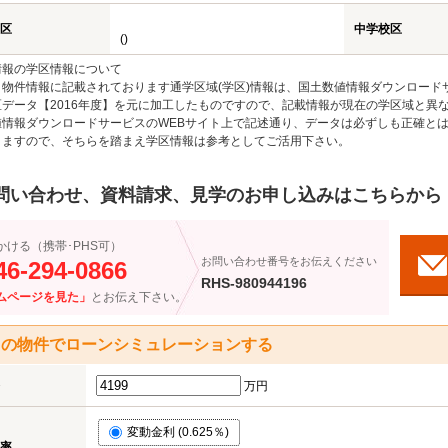
区
中学校区
()
情報の学区情報について
物件情報に記載されております通学区域(学区)情報は、国土数値情報ダウンロードサ
区データ【2016年度】を元に加工したものですので、記載情報が現在の学区域と異
値情報ダウンロードサービスのWEBサイト上で記述通り、データは必ずしも正確とは
りますので、そちらを踏まえ学区情報は参考としてご活用下さい。
問い合わせ、資料請求、見学のお申し込みはこちらから
かける（携帯･PHS可）
お問い合わせ番号をお伝えください
46-294-0866
RHS-980944196
ムページを見た」
とお伝え下さい。
この物件でローンシミュレーションする
万円
変動金利 (0.625％)
率