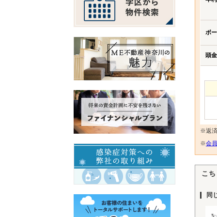
ボー
頭金
※返
※
会員
こち
同