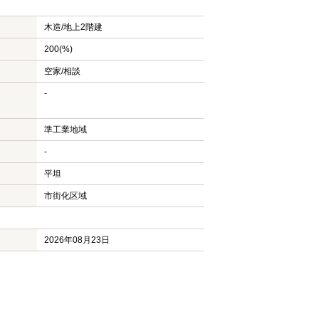
木造/
地上2階建
200(%)
空家/相談
-
準工業地域
-
平坦
市街化区域
2026年08月23日