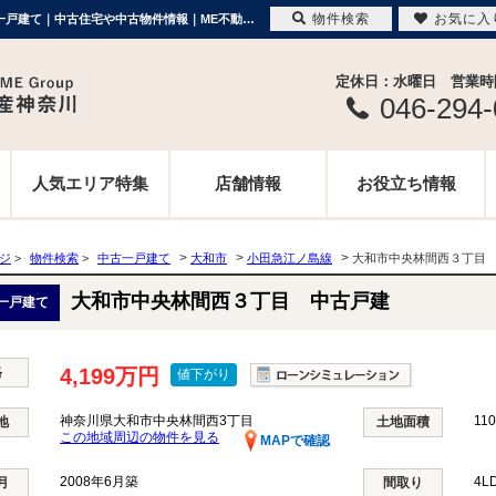
物件検索
お気に入
大和市中央林間西３丁目 中古戸建 神奈川県大和市中央林間西3丁目｜4,199万円の中古一戸建て｜中古住宅や中古物件情報｜ME不動産神奈川
定休日：水曜日 営業時間 
046-294
人気エリア特集
店舗情報
お役立ち情報
>
>
>
ージ
>
物件検索
>
中古一戸建て
大和市
小田急江ノ島線
大和市中央林間西３丁目
大和市中央林間西３丁目 中古戸建
一戸建て
格
4,199万円
値下がり
神奈川県大和市中央林間西3丁目
110
地
土地面積
この地域周辺の物件を見る
MAPで確認
2008年6月築
4L
月
間取り