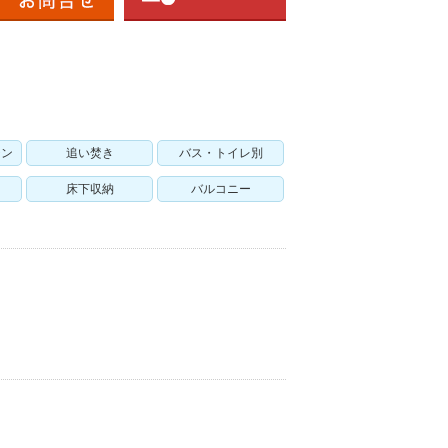
チン
追い焚き
バス・トイレ別
床下収納
バルコニー