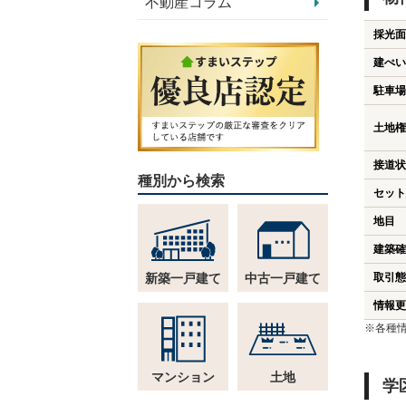
不動産コラム
採光面
建ぺい
駐車場
土地権
接道状
種別から検索
セット
地目
建築確
新築一戸建て
中古一戸建て
取引態
情報更
※各種
マンション
土地
学