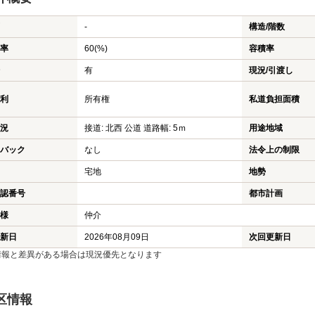
-
構造/階数
率
60(%)
容積率
有
現況/引渡し
利
所有権
私道負担面積
況
接道: 北西 公道 道路幅: 5ｍ
用途地域
バック
なし
法令上の制限
宅地
地勢
認番号
都市計画
様
仲介
新日
2026年08月09日
次回更新日
情報と差異がある場合は現況優先となります
区情報