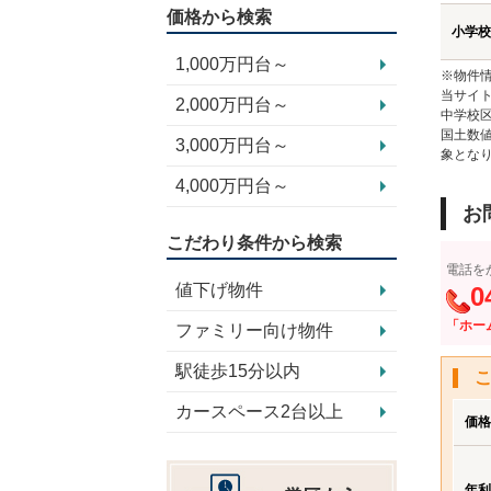
価格から検索
小学校
1,000万円台～
※物件
当サイト
2,000万円台～
中学校
国土数
3,000万円台～
象とな
4,000万円台～
お
こだわり条件から検索
電話を
値下げ物件
0
「ホー
ファミリー向け物件
駅徒歩15分以内
カースペース2台以上
価格
年利