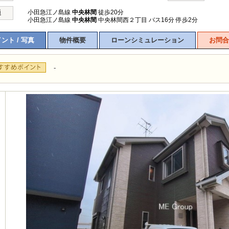
小田急江ノ島線
中央林間
徒歩20分
通
小田急江ノ島線
中央林間
中央林間西２丁目 バス16分 停歩2分
ント / 写真
物件概要
ローンシミュレーション
お問合
-