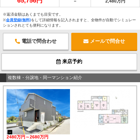
65,756円
－
2,480万円
※返済金額はあくまでも目安です。
※
会員登録(無料)
をして詳細情報を記入されますと、全物件が自動でシミュレー
ションされとても便利になります。
電話で問合わせ
メールで問合せ
来店予約
複数棟・分譲地・同一マンション紹介
2480万円～2680万円