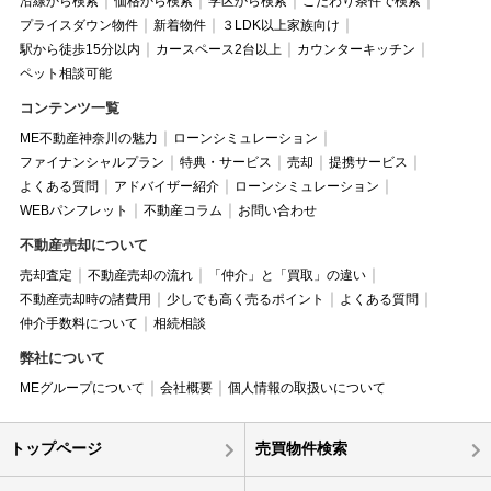
沿線から検索
価格から検索
学区から検索
こだわり条件で検索
プライスダウン物件
新着物件
３LDK以上家族向け
駅から徒歩15分以内
カースペース2台以上
カウンターキッチン
ペット相談可能
コンテンツ一覧
ME不動産神奈川の魅力
ローンシミュレーション
ファイナンシャルプラン
特典・サービス
売却
提携サービス
よくある質問
アドバイザー紹介
ローンシミュレーション
WEBパンフレット
不動産コラム
お問い合わせ
不動産売却について
売却査定
不動産売却の流れ
「仲介」と「買取」の違い
不動産売却時の諸費用
少しでも高く売るポイント
よくある質問
仲介手数料について
相続相談
弊社について
MEグループについて
会社概要
個人情報の取扱いについて
トップページ
売買物件検索