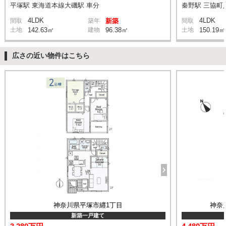
平塚駅 東海道本線大磯駅 車分
秦野駅 三協町入
4LDK
4LDK
間取
築年
新築
間取
土地
142.63㎡
建物
96.38㎡
土地
150.19㎡
広さの近い物件はこちら
神奈川県平塚市纒1丁目
神奈
新築一戸建て