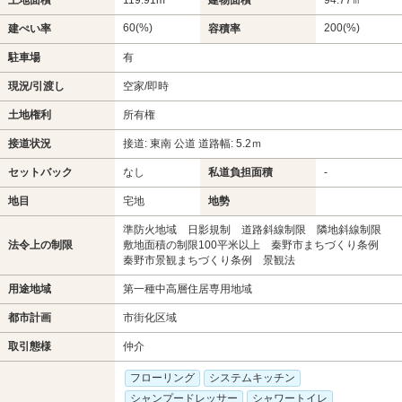
60(%)
200(%)
建ぺい率
容積率
駐車場
有
現況/引渡し
空家/即時
土地権利
所有権
接道状況
接道: 東南 公道 道路幅: 5.2ｍ
セットバック
なし
私道負担面積
-
地目
宅地
地勢
準防火地域 日影規制 道路斜線制限 隣地斜線制限
法令上の制限
敷地面積の制限100平米以上 秦野市まちづくり条例
秦野市景観まちづくり条例 景観法
用途地域
第一種中高層住居専用地域
都市計画
市街化区域
取引態様
仲介
フローリング
システムキッチン
シャンプードレッサー
シャワートイレ