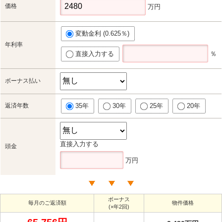
価格
万円
変動金利 (0.625％)
年利率
直接入力する
％
ボーナス払い
返済年数
35年
30年
25年
20年
直接入力する
頭金
万円
ボーナス
毎月のご返済額
物件価格
(×年2回)