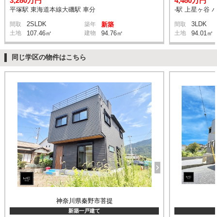
3,280万円
4,480万円
平塚駅 東海道本線大磯駅 車分
-駅 上星ヶ谷 
2SLDK
3LDK
間取
築年
新築
間取
土地
107.46㎡
建物
94.76㎡
土地
94.01㎡
同じ学区の物件はこちら
神奈川県秦野市菩提
新築一戸建て