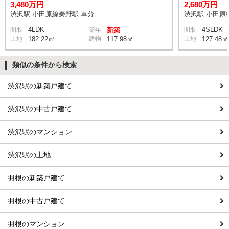
3,480万円
2,680万円
渋沢駅 小田原線秦野駅 車分
渋沢駅 小田原
4LDK
4SLDK
間取
築年
新築
間取
土地
182.22㎡
建物
117.98㎡
土地
127.48㎡
類似の条件から検索
渋沢駅の新築戸建て
渋沢駅の中古戸建て
渋沢駅のマンション
渋沢駅の土地
羽根の新築戸建て
羽根の中古戸建て
羽根のマンション