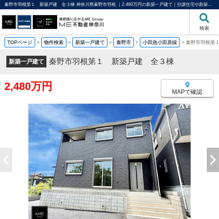
秦野市羽根第１ 新築戸建 全３棟 神奈川県秦野市羽根 ｜2,480万円の新築一戸建て｜分譲住宅や新築物件｜ME不動産神奈川
検索
TOPページ
>
物件検索
>
新築一戸建て
>
秦野市
>
小田急小田原線
>
秦野市羽根第
秦野市羽根第１ 新築戸建 全３棟
新築一戸建て
2,480万円
MAPで確認