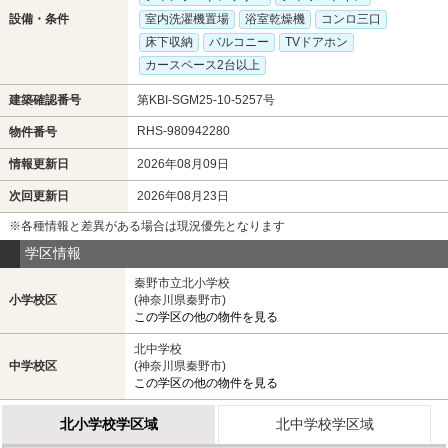
設備・条件
室内洗濯機置場
浴室乾燥機
コンロ三口
床下収納
バルコニー
TVドアホン
カースペース2台以上
建築確認番号
第KBI-SGM25-10-5257号
RHS-980942280
物件番号
情報更新日
2026年08月09日
次回更新日
2026年08月23日
※各種情報と差異がある場合は現況優先となります
学区情報
秦野市立北小学校
小学校区
(神奈川県秦野市)
この学区の他の物件を見る
北中学校
中学校区
(神奈川県秦野市)
この学区の他の物件を見る
北小学校学区域
北中学校学区域