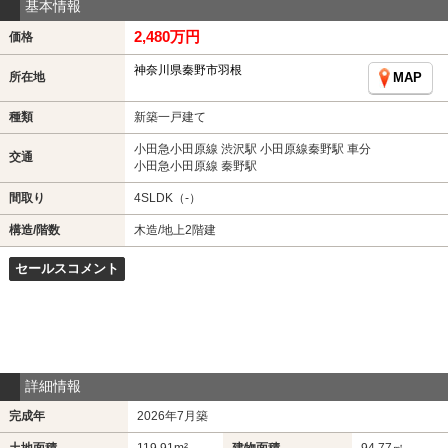
基本情報
2,480万円
価格
神奈川県秦野市羽根
所在地
MAP
種類
新築一戸建て
小田急小田原線 渋沢駅 小田原線秦野駅 車分
交通
小田急小田原線 秦野駅
間取り
4SLDK（-）
構造/階数
木造/地上2階建
セールスコメント
詳細情報
完成年
2026年7月築
土地面積
119.91m²
建物面積
94.77㎡