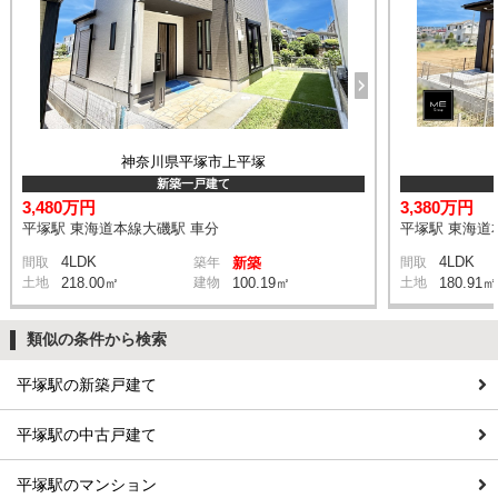
神奈川県平塚市上平塚
新築一戸建て
3,480万円
3,380万円
平塚駅 東海道本線大磯駅 車分
平塚駅 東海道
4LDK
4LDK
間取
築年
新築
間取
土地
218.00㎡
建物
100.19㎡
土地
180.91㎡
類似の条件から検索
平塚駅の新築戸建て
平塚駅の中古戸建て
平塚駅のマンション