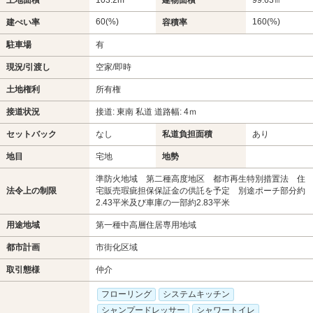
60(%)
160(%)
建ぺい率
容積率
駐車場
有
現況/引渡し
空家/即時
土地権利
所有権
接道状況
接道: 東南 私道 道路幅: 4ｍ
セットバック
なし
私道負担面積
あり
地目
宅地
地勢
準防火地域 第二種高度地区 都市再生特別措置法 住
法令上の制限
宅販売瑕疵担保保証金の供託を予定 別途ポーチ部分約
2.43平米及び車庫の一部約2.83平米
用途地域
第一種中高層住居専用地域
都市計画
市街化区域
取引態様
仲介
フローリング
システムキッチン
シャンプードレッサー
シャワートイレ