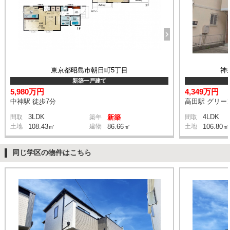
東京都昭島市朝日町5丁目
神
新築一戸建て
5,980万円
4,349万円
中神駅 徒歩7分
高田駅 グリー
3LDK
4LDK
間取
築年
新築
間取
土地
108.43㎡
建物
86.66㎡
土地
106.80㎡
同じ学区の物件はこちら