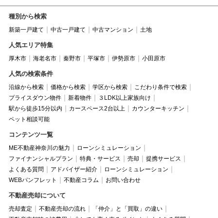
種別から検索
新築一戸建て
中古一戸建て
中古マンション
土地
人気エリア特集
厚木市
海老名市
秦野市
平塚市
伊勢原市
小田原市
人気の検索条件
沿線から検索
価格から検索
学区から検索
こだわり条件で検索
プライスダウン物件
新着物件
３LDK以上家族向け
駅から徒歩15分以内
カースペース2台以上
カウンターキッチン
ペット相談可能
コンテンツ一覧
ME不動産神奈川の魅力
ローンシミュレーション
ファイナンシャルプラン
特典・サービス
売却
提携サービス
よくある質問
アドバイザー紹介
ローンシミュレーション
WEBパンフレット
不動産コラム
お問い合わせ
不動産売却について
売却査定
不動産売却の流れ
「仲介」と「買取」の違い