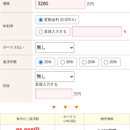
価格
万円
変動金利 (0.625％)
年利率
直接入力する
％
ボーナス払い
返済年数
35年
30年
25年
20年
直接入力する
頭金
万円
ボーナス
毎月のご返済額
物件価格
(×年2回)