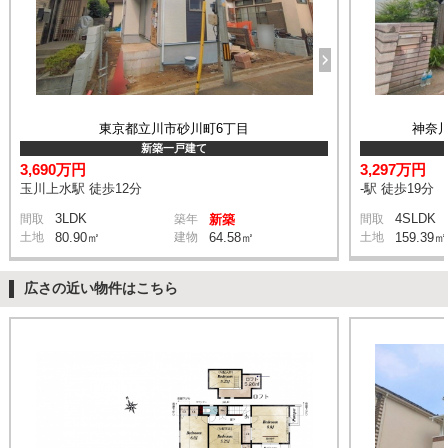
東京都立川市砂川町6丁目
神奈
新築一戸建て
3,690万円
3,297万円
玉川上水駅 徒歩12分
-駅 徒歩19分
3LDK
4SLDK
間取
築年
新築
間取
土地
80.90㎡
建物
64.58㎡
土地
159.39㎡
広さの近い物件はこちら