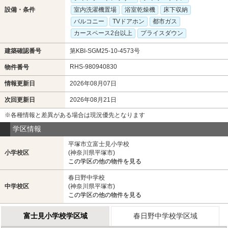
設備・条件
室内洗濯機置場
浴室乾燥機
床下収納
バルコニー
TVドアホン
都市ガス
カースペース2台以上
プライスダウン
建築確認番号
第KBI-SGM25-10-4573号
RHS-980940830
物件番号
情報更新日
2026年08月07日
次回更新日
2026年08月21日
※各種情報と差異がある場合は現況優先となります
学区情報
平塚市立富士見小学校
小学校区
(神奈川県平塚市)
この学区の他の物件を見る
春日野中学校
中学校区
(神奈川県平塚市)
この学区の他の物件を見る
富士見小学校学区域
春日野中学校学区域