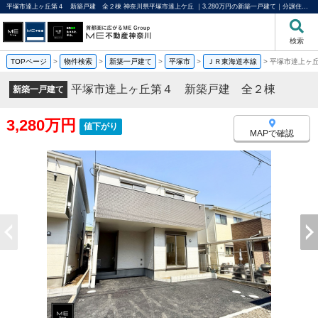
平塚市達上ヶ丘第４ 新築戸建 全２棟 神奈川県平塚市達上ケ丘 ｜3,280万円の新築一戸建て｜分譲住宅や新築物件｜ME不動産神奈川
検索
TOPページ
>
物件検索
>
新築一戸建て
>
平塚市
>
ＪＲ東海道本線
>
平塚市達上ヶ
平塚市達上ヶ丘第４ 新築戸建 全２棟
新築一戸建て
3,280万円
値下がり
MAPで確認