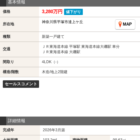
基本情報
3,280万円
価格
値下がり
神奈川県平塚市達上ケ丘
所在地
MAP
種類
新築一戸建て
ＪＲ東海道本線 平塚駅 東海道本線大磯駅 車分
交通
ＪＲ東海道本線 大磯駅
間取り
4LDK（-）
構造/階数
木造/地上2階建
セールスコメント
詳細情報
完成年
2026年3月築
土地面積
103.2m²
建物面積
99.63㎡