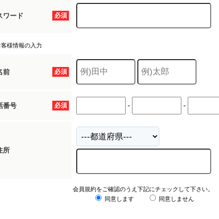
スワード
必須
お客様情報の入力
名前
必須
-
-
話番号
必須
住所
会員規約をご確認のうえ下記にチェックして下さい。
同意します
同意しません