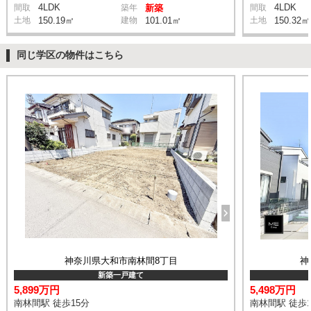
4LDK
4LDK
間取
築年
新築
間取
土地
150.19㎡
建物
101.01㎡
土地
150.32㎡
同じ学区の物件はこちら
神奈川県大和市南林間8丁目
神
新築一戸建て
5,899万円
5,498万円
南林間駅 徒歩15分
南林間駅 徒歩1