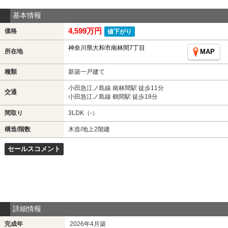
基本情報
4,599万円
価格
値下がり
神奈川県大和市南林間7丁目
所在地
MAP
種類
新築一戸建て
小田急江ノ島線 南林間駅 徒歩11分
交通
小田急江ノ島線 鶴間駅 徒歩18分
間取り
3LDK（-）
構造/階数
木造/地上2階建
セールスコメント
詳細情報
完成年
2026年4月築