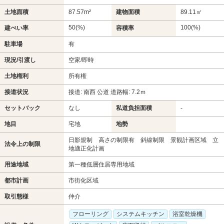
土地面積
87.57m²
建物面積
89.11㎡
50(%)
100(%)
建ぺい率
容積率
駐車場
有
現況/引渡し
空家/即時
土地権利
所有権
接道状況
接道: 南西 公道 道路幅: 7.2ｍ
セットバック
なし
私道負担面積
-
地目
宅地
地勢
日影規制 高さの制限有 斜線制限 景観計画区域 立
法令上の制限
地適正化計画
用途地域
第一種低層住居専用地域
都市計画
市街化区域
取引態様
仲介
フローリング
システムキッチン
浴室乾燥機