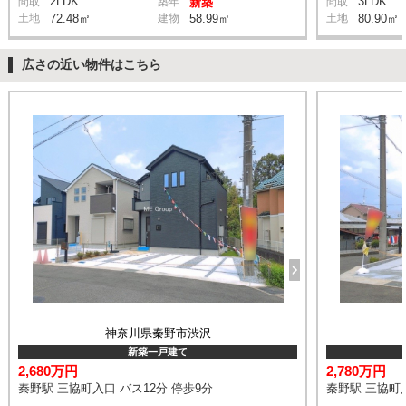
2LDK
3LDK
間取
築年
新築
間取
土地
72.48㎡
建物
58.99㎡
土地
80.90㎡
広さの近い物件はこちら
神奈川県秦野市渋沢
新築一戸建て
2,680万円
2,780万円
秦野駅 三協町入口 バス12分 停歩9分
秦野駅 三協町入