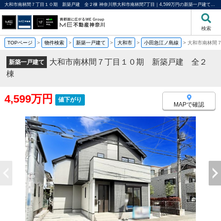
大和市南林間７丁目１０期 新築戸建 全２棟 神奈川県大和市南林間7丁目｜4,599万円の新築一戸建て｜分譲住宅や新築物件｜ME不動産神奈川
検索
TOPページ
>
物件検索
>
新築一戸建て
>
大和市
>
小田急江ノ島線
>
大和市南林間
大和市南林間７丁目１０期 新築戸建 全２
新築一戸建て
棟
4,599万円
値下がり
MAPで確認