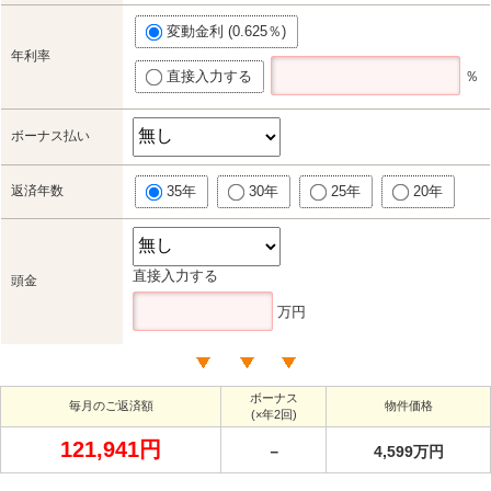
変動金利 (0.625％)
年利率
直接入力する
％
ボーナス払い
返済年数
35年
30年
25年
20年
直接入力する
頭金
万円
ボーナス
毎月のご返済額
物件価格
(×年2回)
121,941円
－
4,599万円