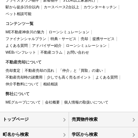
プライスダウン物件
新着物件
３LDK以上家族向け
駅から徒歩15分以内
カースペース2台以上
カウンターキッチン
ペット相談可能
コンテンツ一覧
ME不動産神奈川の魅力
ローンシミュレーション
ファイナンシャルプラン
特典・サービス
売却
提携サービス
よくある質問
アドバイザー紹介
ローンシミュレーション
WEBパンフレット
不動産コラム
お問い合わせ
不動産売却について
売却査定
不動産売却の流れ
「仲介」と「買取」の違い
不動産売却時の諸費用
少しでも高く売るポイント
よくある質問
仲介手数料について
相続相談
弊社について
MEグループについて
会社概要
個人情報の取扱いについて
トップページ
売買物件検索
町名から検索
学区から検索