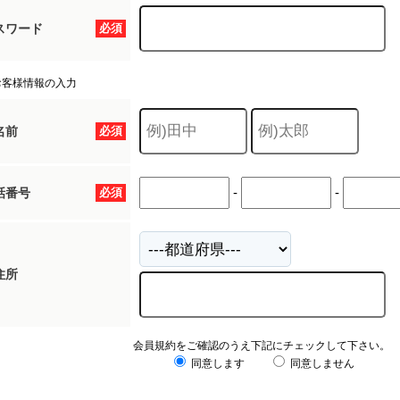
スワード
必須
お客様情報の入力
名前
必須
-
-
話番号
必須
住所
会員規約をご確認のうえ下記にチェックして下さい。
同意します
同意しません