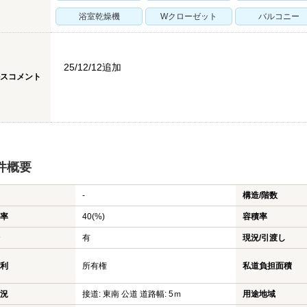
浴室乾燥機
Wクローゼット
バルコニー
25/12/12追加
スコメント
件概要
-
構造/階数
率
40(%)
容積率
有
現況/引渡し
利
所有権
私道負担面積
況
接道: 東南 公道 道路幅: 5ｍ
用途地域