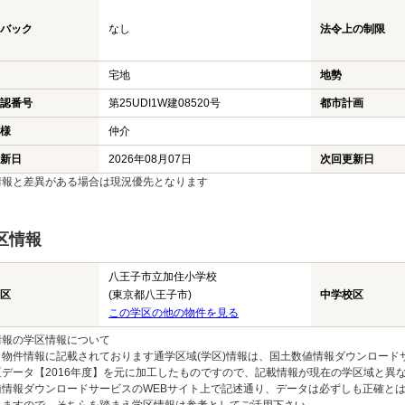
バック
なし
法令上の制限
宅地
地勢
認番号
第25UDI1W建08520号
都市計画
様
仲介
新日
2026年08月07日
次回更新日
情報と差異がある場合は現況優先となります
区情報
八王子市立加住小学校
区
(東京都八王子市)
中学校区
この学区の他の物件を見る
情報の学区情報について
物件情報に記載されております通学区域(学区)情報は、国土数値情報ダウンロードサ
区データ【2016年度】を元に加工したものですので、記載情報が現在の学区域と異
値情報ダウンロードサービスのWEBサイト上で記述通り、データは必ずしも正確とは