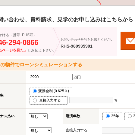
問い合わせ、資料請求、見学のお申し込みはこちらから
かける（携帯･PHS可）
お問い合わせ番号をお伝えください
46-294-0866
RHS-980935901
ムページを見た」
とお伝え下さい。
この物件でローンシミュレーションする
万円
変動金利 (0.625％)
率
直接入力する
％
ナス払い
返済年数
35年
直接入力する