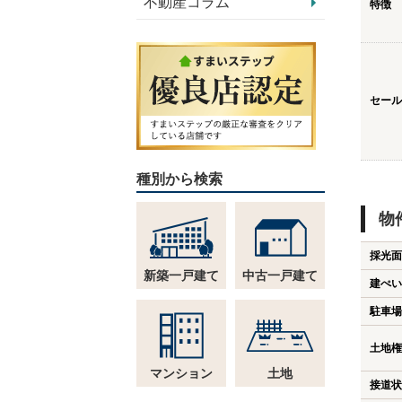
不動産コラム
特徴
セール
種別から検索
物
採光面
新築一戸建て
中古一戸建て
建ぺい
駐車場
土地権
マンション
土地
接道状