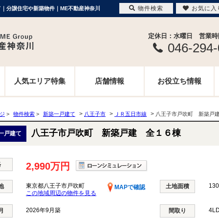
物件検索
お気に入
建て｜分譲住宅や新築物件｜ME不動産神奈川
定休日：水曜日 営業時間 
046-294
人気エリア特集
店舗情報
お役立ち情報
>
>
>
ージ
>
物件検索
>
新築一戸建て
八王子市
ＪＲ五日市線
八王子市戸吹町 新築戸
八王子市戸吹町 新築戸建 全１６棟
一戸建て
格
2,990万円
東京都八王子市戸吹町
130
地
土地面積
MAPで確認
この地域周辺の物件を見る
2026年9月築
4L
月
間取り