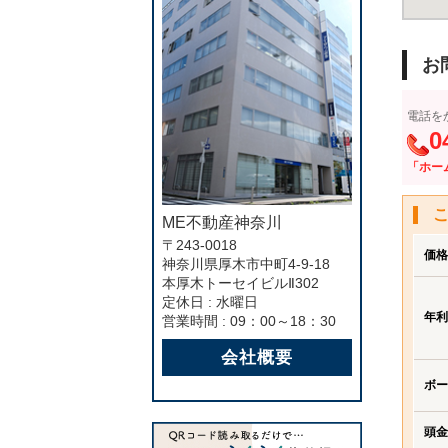
お
電話を
0
「ホー
ME不動産神奈川
〒243-0018
価格
神奈川県厚木市中町4-9-18
本厚木トーセイビルⅡ302
定休日 : 水曜日
年利
営業時間 : 09：00～18：30
会社概要
ボー
頭金