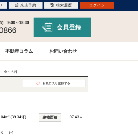
り
来店予約
検索履歴
ログイン
9:00～18:30
会員登録
-0866
不動産コラム
お問い合わせ
建 全１６棟
.04m² (39.34坪)
97.43㎡
建物面積
DK （-）