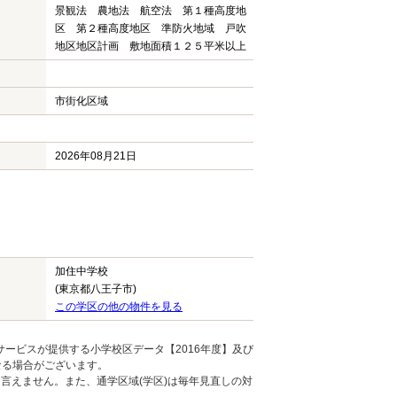
景観法 農地法 航空法 第１種高度地
区 第２種高度地区 準防火地域 戸吹
地区地区計画 敷地面積１２５平米以上
市街化区域
2026年08月21日
加住中学校
(東京都八王子市)
この学区の他の物件を見る
ービスが提供する小学校区データ【2016年度】及び
なる場合がございます。
言えません。また、通学区域(学区)は毎年見直しの対