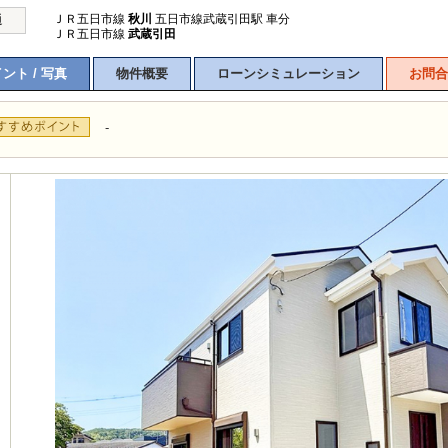
ＪＲ五日市線
秋川
五日市線武蔵引田駅 車分
通
ＪＲ五日市線
武蔵引田
ント / 写真
物件概要
ローンシミュレーション
お問合
-