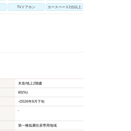
TVドアホン
カースペース2台以上
木造/
地上2階建
80(%)
-/2026年9月下旬
-
第一種低層住居専用地域