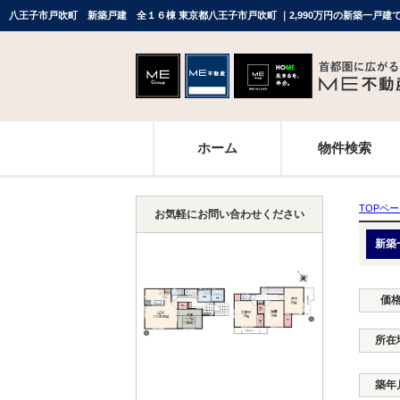
八王子市戸吹町 新築戸建 全１６棟 東京都八王子市戸吹町 ｜2,990万円の新築一戸
ホーム
物件検索
TOPペ
お気軽にお問い合わせください
新築
価
所在
築年