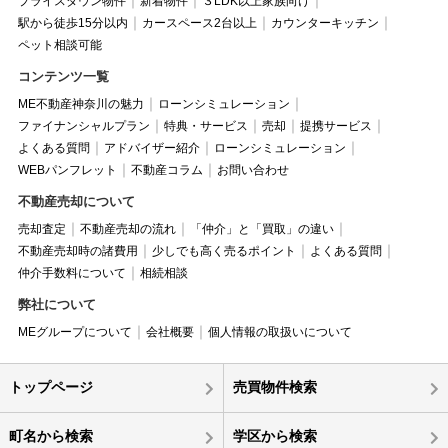
プライスダウン物件
新着物件
３LDK以上家族向け
駅から徒歩15分以内
カースペース2台以上
カウンターキッチン
ペット相談可能
コンテンツ一覧
ME不動産神奈川の魅力
ローンシミュレーション
ファイナンシャルプラン
特典・サービス
売却
提携サービス
よくある質問
アドバイザー紹介
ローンシミュレーション
WEBパンフレット
不動産コラム
お問い合わせ
不動産売却について
売却査定
不動産売却の流れ
「仲介」と「買取」の違い
不動産売却時の諸費用
少しでも高く売るポイント
よくある質問
仲介手数料について
相続相談
弊社について
MEグループについて
会社概要
個人情報の取扱いについて
トップページ
売買物件検索
町名から検索
学区から検索